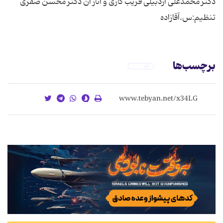
دکتر محمدعلی اردبیلی فریب کاری و آثار آن دکتر محسن صفری
تنظیم:س.آقازاده
برچسب‌ها