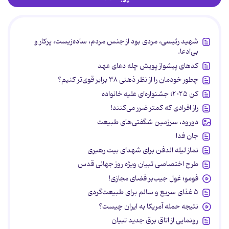
شهید رئیسی، مردی بود از جنس مردم، ساده‌زیست، پرکار و
بی‌ادعا.
کدهای پیشواز پویش چله دعای عهد
چطور خودمان را از نظر ذهنی ۳۸ برابر قوی‌تر کنیم؟
کن ۲۰۲۵؛ جشنواره‌ای علیه خانواده
راز افرادی که کمتر ضرر می‌کنند!
دورود، سرزمین شگفتی‌های طبیعت
جان فدا
نماز لیله الدفن برای شهدای بیت رهبری
طرح اختصاصی تبیان ویژه روز جهانی قدس
فومو؛ غول جیب‌بر فضای مجازی!
۵ غذای سریع و سالم برای طبیعت‌گردی
نتیجه حمله آمریکا به ایران چیست؟
رونمایی از اتاق برق جدید تبیان