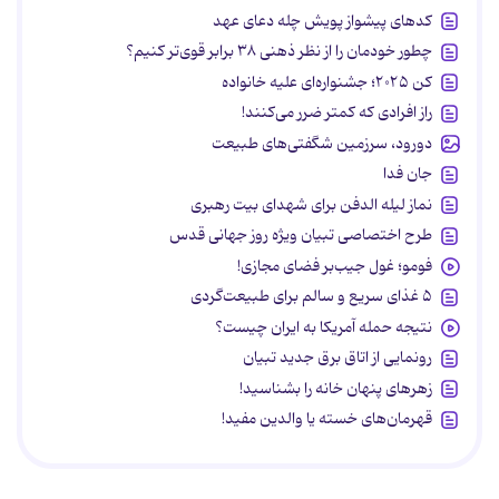
کدهای پیشواز پویش چله دعای عهد
چطور خودمان را از نظر ذهنی ۳۸ برابر قوی‌تر کنیم؟
کن ۲۰۲۵؛ جشنواره‌ای علیه خانواده
راز افرادی که کمتر ضرر می‌کنند!
دورود، سرزمین شگفتی‌های طبیعت
جان فدا
نماز لیله الدفن برای شهدای بیت رهبری
طرح اختصاصی تبیان ویژه روز جهانی قدس
فومو؛ غول جیب‌بر فضای مجازی!
۵ غذای سریع و سالم برای طبیعت‌گردی
نتیجه حمله آمریکا به ایران چیست؟
رونمایی از اتاق برق جدید تبیان
زهرهای پنهان خانه را بشناسید!
قهرمان‌های خسته یا والدین مفید!