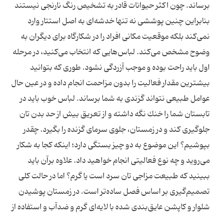
برساند. چون اكثر حیوانات قادر به تشخیص رنگ نارنجی نیستند
بنابراین چنین پوششی نه تنها خدشه‌ای به اصل استتار وارد
نمی‌كند بلكه موقعیت مكانی افراد را در شكارگاه برای دیگران به
وضوح مشخص می‌كند. لباس‌هایی كه انتخاب می‌كنید، در مرحله
اول باید راحت بوده و موجب آزردگی نشود. طوری كه بتوانید
بیشترین مقدار فعالیت را بدون مزاحمت انجام داده و در عین حال
عوامل طبیعی نتواند گزندی به شما برساند. لباس خوب باید در
تابستان شما را خنك نگه داشته و از تعریق بیش از حد بدن تان
جلوگیری كند و در زمستان، جلوی سرمای گزنده را بگیرد. چقدر
بپوشیم؟ این موضوع به دو چیز بستگی دارد؛ اینكه كجا به شكار
می‌روید و چه نوع فعالیتی انجام خواهید داد. علاوه برآن باید
ببینید که طبیعت مزاجی تان سرد است یا گرم؟ اما در حالت کلی
تصمیم‌گیری بر اساس فصل ساده‌تر است. در زمستان پوشیدن
شلوار و كاپشن عایق‌بندی شده با لایه‌ای گرم و ضد‌آب و استفاده از