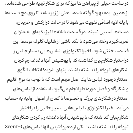
در ساخت خیلی از پیراهن‌ها نیز كه برای شكار تهیه طراحی شد‌ه‌اند،
از همین ایده بهره گرفته شده، یعنی از زیر ساعد تا روی مچ دست‌ها
با یك لایه اضافی تقویت می‌شود تا در حالت درازكش و خزیدن،
دست‌ها آسیبی نبیند. در قسمت شانه‌ها نیز، لایه‌ای به عنوان
ضربه‌گیر دوخته می‌شود تا لگد ناشی از شلیك گلوله توسط این
قسمت خنثی شود. اخیرا تكنولوژی، لباس‌هایی بسیار جالبی را
دراختیار شكارچیان گذاشته كه با پوشیدن آنها دغدغه رم كردن
شكارهای تروفه را نداشته باشند! پنهان شوید! انتخاب الگوی
استتار درمورد لباس‌ها یك اصل مهم است كه با توجه به نوع اقلیم
و شكارگاه و فصل موردنظر انجام می‌گیرد. استفاده از لباس‌های
استتار در شكارهای بزرگ و خصوصا با كمان از اصول اولیه به حساب
می‌آید. اخیرا تكنولوژی، لباس‌هایی بسیار جالبی را دراختیار
شكارچیان گذاشته كه با پوشیدن آنها دغدغه رم كردن شكارهای
تروفه را نداشته باشند! یكی از معروفترین آنها لباس‌های (Scent-