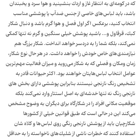
كه در كومه‌ای به انتظار غاز و اردك بنشینید و هوا سرد و یخبندان
باشد، باید لباس‌های خاصی از جنس ضدآب یا پوششی مناسب
انتخاب كنید، برعكس اگر اول فصل و هوا گرم باشد و دنبال شكار
كبك، قرقاول و... باشید پوشش خیلی سنگین و گرم نه تنها كمكی
نمی‌كند، بلكه شما را به دردسر خواهد انداخت. شكار بزرگ هم
نیازمندی‌های خاص خودش را خواهد داشت. در هر حال نوع شكار،
زمان ومكان و فصلی كه به شكار می‌روید و میزان فعالیت مهم‌‌ترین
عوامل انتخاب لباس‌هایتان خواهند بود. اكثر حیوانات قادر به
تشخیص رنگ نارنجی نیستند بنابراین پوششی دارای بخش های
نارنجی رنگ نه تنها خدشه‌ای به اصل استتار وارد نمی‌كند بلكه
موقعیت مكانی افراد را در شكارگاه برای دیگران به وضوح مشخص
می‌كند این در حالی است که طبق قوانین خیلی از كشورها
شكارچیان باید از پوشش نارنجی رنگی روی لباس‌ها و كلاه شان
استفاده كنند كه خطرات ناشی از شلیك‌های ناخواسته را به حداقل