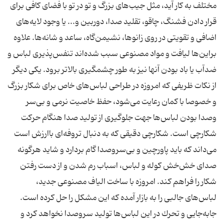
مختلف به كار آید، مثل جیب‌های بزرگ و تو در تو با فضای كافی برای
قرار دادن فشنگ، چاقو، تقلید صدا، دوربین و... یا وجود لایه‌های
اضافی و تقویتی در روی زانوها، نشیمن‌گاه، ساعد و شانه‌ها. علاوه
براین‌ها لیافت و مواد مصنوعی سبب شده‌اند تنفس‌پذیری لباس و
ضدآب یا باد بودن آنها نیز به طور چشمگیری بالاتر برود. یكی دیگر
از نكات ظریفی كه امروزه در طراحی لباس‌های خاص برای شكار بزرگ
و خصوصا با كمان رعایت می‌شود، حفظ خاصیت نرمی و بی‌سر
وصدا بودن لباس‌ها جهت جلوگیری از تولید صدا هنگام حركت
شكارچی است. شكارچی دقیقی كه به دنبال تروفه‌ای باارزش است
می‌داند كه باید پاورچین و بی‌سروصدا گام بردارد و شاید هرگونه
صدای خش‌خش كوله و لباس، اسباب رم شدن و از دست رفتن
شكار را فراهم كند. امروزه با ساخت الیاف مصنوعی جدید،
لباس‌های جالبی را به بازار آمده كه این مشكل را حل كرده است.
جابه‌‌جایی و تحرك در این لباس‌ها تولید سروصدا نخواهد كرد و