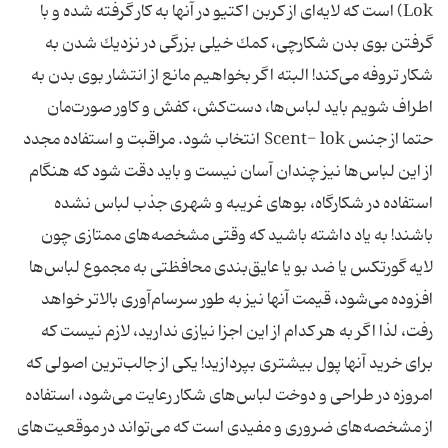
Lok) است كه لایه‌ای از كربن اكتیو در آنها به كار گرفته شده و با
گرفتن بوی بدن شكارچی، كمك خیلی بزرگی در نزدیك شدن به
شكار تروفه می‌كند! البته اگر بخواهیم مانع از انتشار بوی بدن به
اطراف شویم باید لباس‌ها، دست‌كش، كفش و كاور صورت‌مان
حتما از جنس Scent- lok انتخاب شود. مراقبت و استفاده مجدد
از این لباس‌ها نیز چندان آسان نیست و باید دقت شود كه هنگام
استفاده در شكارگاه، بوهای غریبه و شهری جذب لباس نشده
باشند! به یاد داشته باشید كه وقتی مشخصه‌های ممتازی چون
لایه گورتكس یا ضد بو یا عایق‌بندی محافظتی به مجموع لباس‌ها
افزوده می‌شود، قیمت آنها نیز به طور سرسام‌آوری بالاتر خواهد
رفت، لذا اگر به هر كدام از این اجزا نیازی ندارید، لازم نیست كه
برای خرید آنها پول بیشتری بپردازید! یكی از جالب‌ترین اصولی كه
امروزه در طراحی و دوخت لباس‌های شكار رعایت می‌شود، استفاده
از مشخصه‌های ضروری و مفیدی است كه می‌تواند در موقعیت‌های