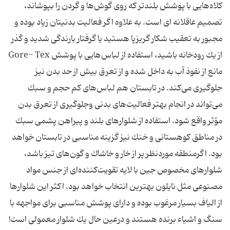
كلاه‌هایی با پوشش بلندتر كه روی گوش‌ها و گردن را بپوشاند،
تصمیم‌ عاقلانه ای است. به علاوه اگر فعالیت بدنیتان زیاد بوده و
مجبور به تعقیب شكار گریزپا هستید یا گرفتار بارندگی شدید و گذر
از یك رودخانه باشید، استفاده از لباس‌هایی با پوشش Gore- Tex
مانع از نفوذ آب به داخل شده و از تعرق بیش از حد بدن نیز
جلوگیری می‌كند. در تابستان هم لباس‌های كم حجم و سبك
می‌تواند در انجام بهتر فعالیت‌های بدنی وجلوگیری از تعرق بدن
مؤثر واقع شود. استفاده از شلوارهای بلند و پیراهن پشمی سبك
در مناطق كوهستانی و خنك نیز گزینه مناسبی در تابستان خواهد
بود. اگرمنطقه موردنظر پر از خار و خاشاك و گون‌های تیز باشد،
شلوارهای مخصوص جین با لایه تقویت‌كننده‌ای از جنس مواد
مصنوعی مثل نایلون بهترین انتخاب خواهد بود. اكثر این شلوارها
از الیاف بسیار مرغوب بوده و دارای پوشش مناسبی برای مواجهه با
سنگ و اشیاء برنده هستند و درعین حال یك شلوار معمولی است!