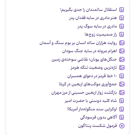
استقلال سالمندان را جدی بگیریم!
هنر مادری در سایه‌ فقدان پدر
مادری در سایه سوگ پدر
راز صمیمیت زوج‌ها
روایت هزاران ساله انسان بر بوم سنگ و آسمان
اهرام مِروئه در سایه جنگ سودان
جنگل‌های یونان؛ نقاشیِ سوخته‌ی زمین
تازه‌ترین وضعیت تنگه هرمز
۱۰ خط قرمز در دعوای همسران
جمع‌آوری موکب‌های اربعین در کربلا
بازگشت زوار اربعین حسینی از مرز مهران
شاه کلید دوستی با حضرت امیر
اوکراین سند منگوله‌دار آمریکا!
آگاهی بدون فرسودگی
فرمول شکست پنتاگون