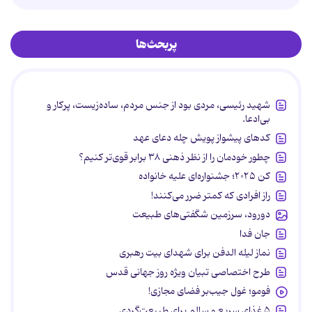
پربحث‌ها
شهید رئیسی، مردی بود از جنس مردم، ساده‌زیست، پرکار و
بی‌ادعا.
کدهای پیشواز پویش چله دعای عهد
چطور خودمان را از نظر ذهنی ۳۸ برابر قوی‌تر کنیم؟
کن ۲۰۲۵؛ جشنواره‌ای علیه خانواده
راز افرادی که کمتر ضرر می‌کنند!
دورود، سرزمین شگفتی‌های طبیعت
جان فدا
نماز لیله الدفن برای شهدای بیت رهبری
طرح اختصاصی تبیان ویژه روز جهانی قدس
فومو؛ غول جیب‌بر فضای مجازی!
۵ غذای سریع و سالم برای طبیعت‌گردی