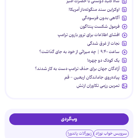
شاه کلید دوستی با حضرت امیر
اوکراین سند منگوله‌دار آمریکا!
آگاهی بدون فرسودگی
فرمول شکست پنتاگون
افشای اطلاعات برای ترور بارون ترامپ
نجات از غرق شدگی
ساعت ۹:۴۰ | چه میراثی از خود به جای گذاشت؟
یک کودک دو چهره!
آزادگان جهان برای حذف ترامپ دست به کار شدند؟
پیاده‌روی جاماندگان اربعین - قم
تمرین رزمی تکاوران ارتش
وب‌گردی
سرویس خواب نوزاد
زیورآلات پاندورا