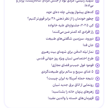
شهید رئیسی، مردی بود از جنس مردم، ساده‌زیست، پرکار و
بی‌ادعا.
کدهای پیشواز پویش چله دعای عهد
چطور خودمان را از نظر ذهنی ۳۸ برابر قوی‌تر کنیم؟
کن ۲۰۲۵؛ جشنواره‌ای علیه خانواده
راز افرادی که کمتر ضرر می‌کنند!
دورود، سرزمین شگفتی‌های طبیعت
جان فدا
نماز لیله الدفن برای شهدای بیت رهبری
طرح اختصاصی تبیان ویژه روز جهانی قدس
فومو؛ غول جیب‌بر فضای مجازی!
۵ غذای سریع و سالم برای طبیعت‌گردی
نتیجه حمله آمریکا به ایران چیست؟
رونمایی از اتاق برق جدید تبیان
زهرهای پنهان خانه را بشناسید!
قهرمان‌های خسته یا والدین مفید!