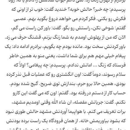
برادرم از تهران زنگ زد. نمی دانم جواب سلامش را دادم یا نه. زود
پرسیدم: چه خبر؟ حالش خوبه؟ خندید گفت: خوب تر از اونی که
فکرش رو بکنی. فکر کردم می خواهد دروغ بگوید بهم. عصبی
گفتم: شوخی نکن، راستش رو بگو. گفت: باور کن راست می گم،
الان که من از پهلوش اومدم به شما زنگ بزنم، قشنگ حرف می زد.
باور کردنش سخت بود. مانده بودم چه بگویم، برادرم ادامه داد: یک
پیغام خیلی مهم هم برای شما داشت، یعنی منو به همین خاطر
فرستاد که زنگ ... امانش ندادم. پرسیدم: چه پیغامی؟ اولاً که
سلام رسوند، دوماً گفت: اون انگشتری رو که عملیات قبل نذر کرده
بودی، همین حالا برو حرم، بندازش توی ضریح. گیج شده بودم.
حساب کار از دستم در رفته بود. گفتم: اون که می گفت این کارو
نکنم. گفت: جریانش مفصله، ان شاء الله وقتی اومدیم مشهد،
برات تعریف می کنم. با هواپیما آوردنش مشهد حالش طوری نبود
که بشود بیاوریمش خانه. از همان فرودگاه یک راست برده بودنش