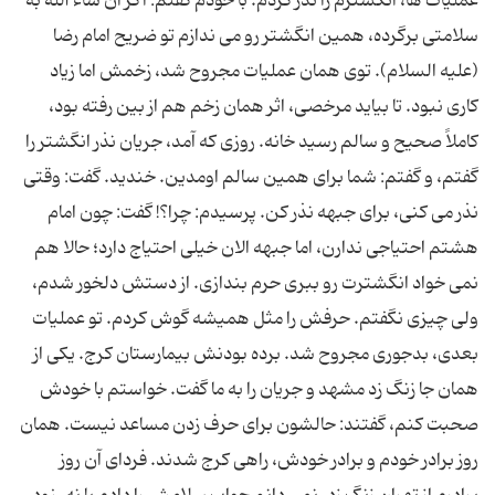
عملیات ها، انگشترم را نذر کردم. با خودم گفتم: اگر ان شاء الله به
سلامتی برگرده، همین انگشتر رو می ندازم تو ضریح امام رضا
(علیه السلام). توی همان عملیات مجروح شد، زخمش اما زیاد
کاری نبود. تا بیاید مرخصی، اثر همان زخم هم از بین رفته بود،
کاملاً صحیح و سالم رسید خانه. روزی که آمد، جریان نذر انگشتر را
گفتم، و گفتم: شما برای همین سالم اومدین. خندید. گفت: وقتی
نذر می کنی، برای جبهه نذر کن. پرسیدم: چرا؟! گفت: چون امام
هشتم احتیاجی ندارن، اما جبهه الان خیلی احتیاج دارد؛ حالا هم
نمی خواد انگشترت رو ببری حرم بندازی. از دستش دلخور شدم،
ولی چیزی نگفتم. حرفش را مثل همیشه گوش کردم. تو عملیات
بعدی، بدجوری مجروح شد. برده بودنش بیمارستان کرج. یکی از
همان جا زنگ زد مشهد و جریان را به ما گفت. خواستم با خودش
صحبت کنم، گفتند: حالشون برای حرف زدن مساعد نیست. همان
روز برادر خودم و برادر خودش، راهی کرج شدند. فردای آن روز