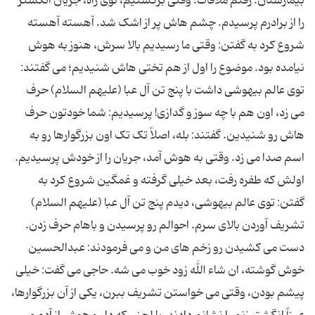
بیمارستان. رفتم ملاقات. وقتی برگشتیم، توی راه، جریان انگشتر
را از برادرم پرسیدم. چشم هاش پر از اشک شد. آهسته آهسته
شروع کرد به گفتن: وقتی ما رسیدیم بالا سرش، هنوز به هوش
نیامده بود. موضوع را اول از هم تختی هاش شنیدیم؛ می گفتند:
توی عالم بیهوشی داشت با پنج تن آل عبا (علیهم السلام) حرف
می زد، اون هم با چه سوز و گدازی! پرسیدیم: شما خودتون حرف
هاش رو شنیدین. گفتند: بله، اصلاً تک تک اون بزرگوارها رو به
اسم صدا می زد. وقتی به هوش آمد، جریان را از خودش پرسیدیم.
اولش که طفره رفت، بعد خیلی گرفته و غمگین شروع کرد به
گفتن: توی عالم بیهوشی، دیدم پنج تن آل عبا (علیهم السلام)
تشریف آوردن بالای سرم. احوالم رو پرسیدن و باهام حرف زدن.
دست می کشیدن رو زخم های من و می فرمودند: عبدالحسین
خوش گوشته، ان شاء الله زود خوب می شه. حاجی می گفت: خیلی
پیشم بودن، وقتی می خواستن تشریف ببرن، یکی از آن بزرگوارها،