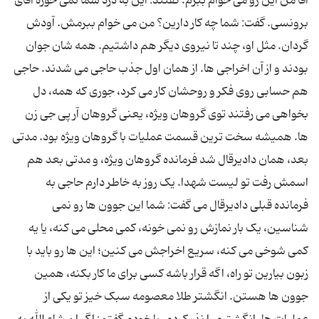
آقا من این رو می خوام ببرم. گفتند: این به درد شما نمی خوره آقای
برونسی. گفت: شما چه کار دارین؟ من می خوام ببرمش. آودش
گردان. مثل او، چند تا نیروی دیگر هم داشتیم. همه شان جوان
بودند و از آن اخراجی ها. از همان اول جذب حاجی می شدند. حاجی
هم حسابی روی فکر و روحشان کار می کرد، جوری که همه، دل
بخواهی می رفتند توی گروهان ویژه، یعنی گروهان آر پی جی زن
ها. همیشه سخت ترین قسمت عملیات با گروهان ویژه بود. مدتی
بعد، همان دادیرقال شد فرمانده گروهان ویژه، و مدتی بعد هم
اسمش رفت تو لیست شهدا. یک روز به خاطر دارم حاجی به
فرمانده قبلی دادیرقال می گفت: شما این جوون ها رو نمی
شناسین، یک بار نمازش رو نمی خونه، کمی محلی می کنه، یا یه
کمی شوخی می کنه، سریع اخراجش می کنین؛ این ها رو باید با
زبون بیارین تو راه، اگه قرار باشه کسی برای ما کار بکنه، همین
جوون ها هستن. انگشتر طلا معصومه سبک خیز تو یکی از