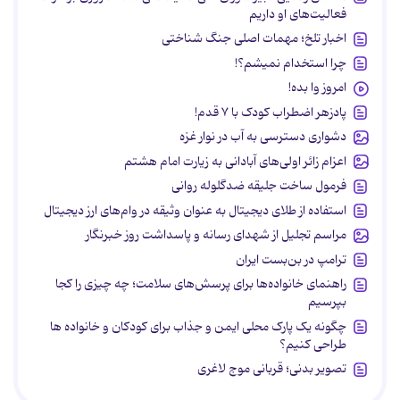
فعالیت‌های او داریم
اخبار تلخ؛ مهمات اصلی جنگ شناختی
چرا استخدام نمیشم؟!
امروز وا بده!
پادزهر اضطراب کودک با ۷ قدم!
دشواری دسترسی به آب در نوار غزه
اعزام زائر اولی‌های آبادانی به زیارت امام هشتم
فرمول ساخت جلیقه ضدگلوله روانی
استفاده از طلای دیجیتال به عنوان وثیقه در وام‌های ارز دیجیتال
مراسم تجلیل از شهدای رسانه و پاسداشت روز خبرنگار
ترامپ در بن‌بست ایران
راهنمای خانواده‌ها برای پرسش‌های سلامت؛ چه چیزی را کجا
بپرسیم
چگونه یک پارک محلی ایمن و جذاب برای کودکان و خانواده ها
طراحی کنیم؟
تصویر بدنی؛ قربانی موج لاغری