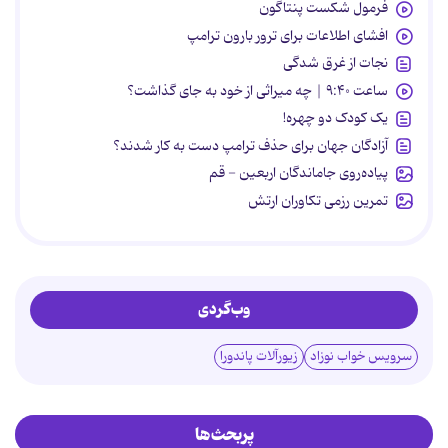
فرمول شکست پنتاگون
افشای اطلاعات برای ترور بارون ترامپ
نجات از غرق شدگی
ساعت ۹:۴۰ | چه میراثی از خود به جای گذاشت؟
یک کودک دو چهره!
آزادگان جهان برای حذف ترامپ دست به کار شدند؟
پیاده‌روی جاماندگان اربعین - قم
تمرین رزمی تکاوران ارتش
وب‌گردی
سرویس خواب نوزاد
زیورآلات پاندورا
پربحث‌ها