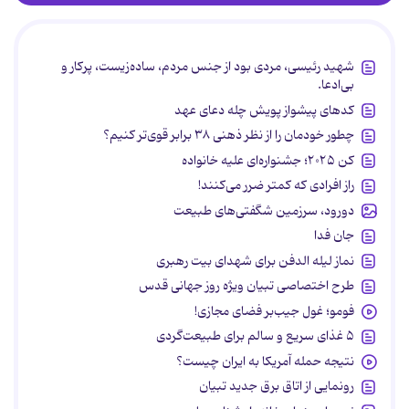
شهید رئیسی، مردی بود از جنس مردم، ساده‌زیست، پرکار و
بی‌ادعا.
کدهای پیشواز پویش چله دعای عهد
چطور خودمان را از نظر ذهنی ۳۸ برابر قوی‌تر کنیم؟
کن ۲۰۲۵؛ جشنواره‌ای علیه خانواده
راز افرادی که کمتر ضرر می‌کنند!
دورود، سرزمین شگفتی‌های طبیعت
جان فدا
نماز لیله الدفن برای شهدای بیت رهبری
طرح اختصاصی تبیان ویژه روز جهانی قدس
فومو؛ غول جیب‌بر فضای مجازی!
۵ غذای سریع و سالم برای طبیعت‌گردی
نتیجه حمله آمریکا به ایران چیست؟
رونمایی از اتاق برق جدید تبیان