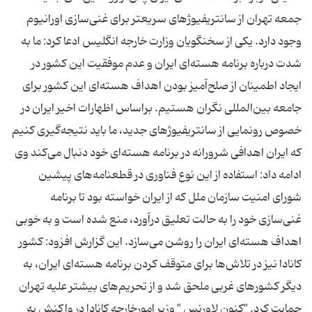
جمعه تهران از سانتریفیوژهای سریعتر برای غنی‌سازی اورانیوم
وجود دارد. یكی از سخنگویان وزارت خارجه انگلیس ادعا كرد: ما به
شدت درباره برنامه هسته‌ای ایران و عدم موفقیت این كشور در
ایجاد اطمینان از صلح‌آمیز بودن اهداف هسته‌ای این كشور برای
جامعه بین‌المللی نگران هستیم. براساس اظهارات اخیر ایران در
خصوص رونمایی از سانتریفیوژهای جدید، ما باید نتیجه‌گیری كنیم
كه ایران اهدافی شرورانه در برنامه هسته‌ای خود دنبال می‌كند وی
ادامه داد: استفاده از این نوع فناوری در قطعنامه‌های پیشین
شورای امنیت سازمان ملل كه از ایران خواسته بود تا برنامه
غنی‌سازی خود را به حالت تعلیق درآورد، منع شده است و به خوبی
اهداف هسته‌ای ایران را روشن می‌سازد. این گزارش افزود: كشور
كانادا نیز در تلاش‌ها برای متوقف كردن برنامه هسته‌ای ایران، به
دیگر كشورهای غربی ملحق شد و از تحریم‌های بیشتر علیه تهران
حمایت كرد. "كنون لاورنس " وزیر امورخارجه كانادا در واكنش به