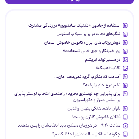
استفاده از جادوی «تکنیک ساندویچ» در زندگی مشترک
لنگرهای نجات در برابر سیلاب استرس
دوش‌پرتاب‌های ایران؛ کابوس خاموش آسمان
روز خبرنگار و جای خالی «سعادت»
در مسیر تولد ابریشم
تالاب «عینک»
آمدمت که بنگرم، گریه نمی‌دهد امان...
تخم مرغ خام یا پخته؟
برای پذیرایی چه لوستری بخریم؟ راهنمای انتخاب لوستر پذیرای
بر اساس متراژ و دکوراسیون
تاوان ناهماهنگی پنهان والدین
قاتلان خاموش کلاژن پوست!
ساعت ۹:۴۰ | در هر زمان ممکن باید انتقامشان را پس بدهند
چگونه استقلال سالمندان را حفظ کنیم؟