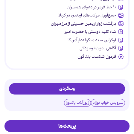
۱۰ خط قرمز در دعوای همسران
جمع‌آوری موکب‌های اربعین در کربلا
بازگشت زوار اربعین حسینی از مرز مهران
شاه کلید دوستی با حضرت امیر
اوکراین سند منگوله‌دار آمریکا!
آگاهی بدون فرسودگی
فرمول شکست پنتاگون
وب‌گردی
سرویس خواب نوزاد
زیورآلات پاندورا
پربحث‌ها