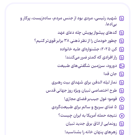
شهید رئیسی، مردی بود از جنس مردم، ساده‌زیست، پرکار و
بی‌ادعا.
کدهای پیشواز پویش چله دعای عهد
چطور خودمان را از نظر ذهنی ۳۸ برابر قوی‌تر کنیم؟
کن ۲۰۲۵؛ جشنواره‌ای علیه خانواده
راز افرادی که کمتر ضرر می‌کنند!
دورود، سرزمین شگفتی‌های طبیعت
جان فدا
نماز لیله الدفن برای شهدای بیت رهبری
طرح اختصاصی تبیان ویژه روز جهانی قدس
فومو؛ غول جیب‌بر فضای مجازی!
۵ غذای سریع و سالم برای طبیعت‌گردی
نتیجه حمله آمریکا به ایران چیست؟
رونمایی از اتاق برق جدید تبیان
زهرهای پنهان خانه را بشناسید!