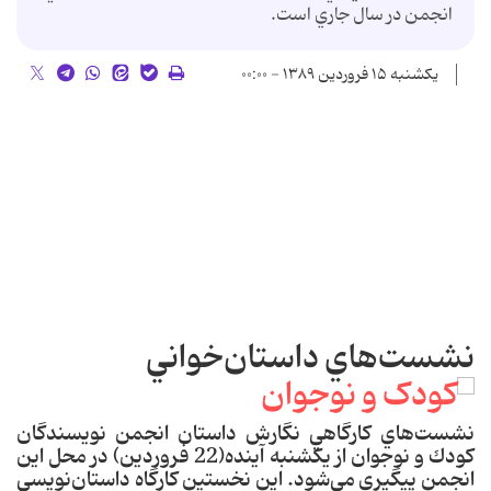
انجمن در سال جاري است.
یکشنبه ۱۵ فروردین ۱۳۸۹ - ۰۰:۰۰
نشست‌هاي داستان‌خواني
نشست‌هاي كارگاهي نگارش داستان انجمن نويسندگان
كودك و نوجوان از يكشنبه آينده(22 فروردين) در محل اين
انجمن پيگيري مي‌‌شود. اين نخستين كارگاه داستان‌نويسي