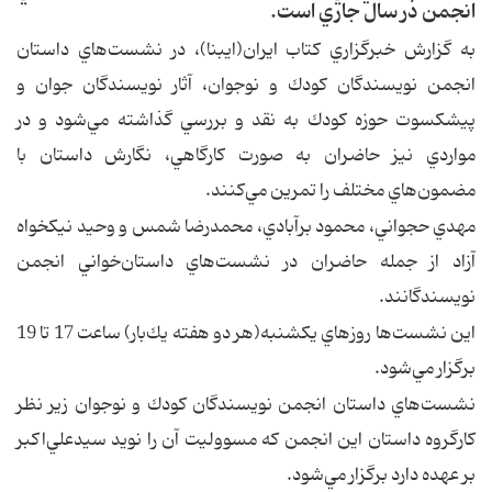
انجمن در سال جاري است.
به گزارش خبرگزاري كتاب ايران(ايبنا)، در نشست‌هاي داستان
انجمن نويسندگان كودك و نوجوان، آثار نويسندگان جوان و
پيشكسوت حوزه كودك به نقد و بررسي گذاشته مي‌شود و در
مواردي نيز حاضران به صورت كارگاهي، نگارش داستان با
مضمون‌هاي مختلف را تمرين مي‌كنند.
مهدي حجواني، محمود برآبادي، محمدرضا شمس و وحيد نيكخواه
آزاد از جمله حاضران در نشست‌هاي داستان‌خواني انجمن
نويسندگانند.
اين نشست‌ها روزهاي يكشنبه(هر دو هفته يك‌بار) ساعت 17 تا 19
برگزار مي‌شود.
نشست‌هاي داستان انجمن نويسندگان كودك و نوجوان زير نظر
كارگروه داستان اين انجمن كه مسووليت آن را نويد سيدعلي‌اكبر
بر عهده دارد برگزار مي‌شود.