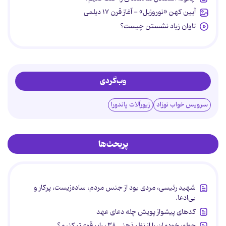
آیین کهن «نوروزبل» - آغاز قرن ۱۷ دیلمی
تاوان زیاد نشستن چیست؟
وب‌گردی
سرویس خواب نوزاد
زیورآلات پاندورا
پربحث‌ها
شهید رئیسی، مردی بود از جنس مردم، ساده‌زیست، پرکار و
بی‌ادعا.
کدهای پیشواز پویش چله دعای عهد
چطور خودمان را از نظر ذهنی ۳۸ برابر قوی‌تر کنیم؟