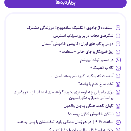
پربازدیدها
استفاده از جادوی «تکنیک ساندویچ» در زندگی مشترک
لنگرهای نجات در برابر سیلاب استرس
دوش‌پرتاب‌های ایران؛ کابوس خاموش آسمان
روز خبرنگار و جای خالی «سعادت»
در مسیر تولد ابریشم
تالاب «عینک»
آمدمت که بنگرم، گریه نمی‌دهد امان...
تخم مرغ خام یا پخته؟
برای پذیرایی چه لوستری بخریم؟ راهنمای انتخاب لوستر پذیرای
بر اساس متراژ و دکوراسیون
تاوان ناهماهنگی پنهان والدین
قاتلان خاموش کلاژن پوست!
ساعت ۹:۴۰ | در هر زمان ممکن باید انتقامشان را پس بدهند
چگونه استقلال سالمندان را حفظ کنیم؟