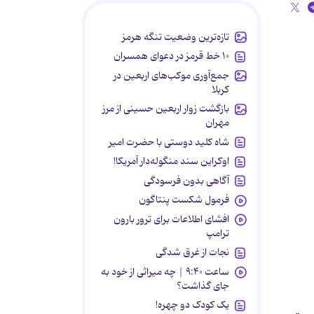
تازه‌ترین وضعیت تنگه هرمز
۱۰ خط قرمز در دعوای همسران
جمع‌آوری موکب‌های اربعین در
کربلا
بازگشت زوار اربعین حسینی از مرز
مهران
شاه کلید دوستی با حضرت امیر
اوکراین سند منگوله‌دار آمریکا!
آگاهی بدون فرسودگی
فرمول شکست پنتاگون
افشای اطلاعات برای ترور بارون
ترامپ
نجات از غرق شدگی
ساعت ۹:۴۰ | چه میراثی از خود به
جای گذاشت؟
یک کودک دو چهره!