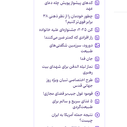
کدهای پیشواز پویش چله دعای
عهد
چطور خودمان را از نظر ذهنی ۳۸
برابر قوی‌تر کنیم؟
کن ۲۰۲۵؛ جشنواره‌ای علیه خانواده
راز افرادی که کمتر ضرر می‌کنند!
دورود، سرزمین شگفتی‌های
طبیعت
جان فدا
نماز لیله الدفن برای شهدای بیت
رهبری
طرح اختصاصی تبیان ویژه روز
جهانی قدس
فومو؛ غول جیب‌بر فضای مجازی!
۵ غذای سریع و سالم برای
طبیعت‌گردی
نتیجه حمله آمریکا به ایران
چیست؟