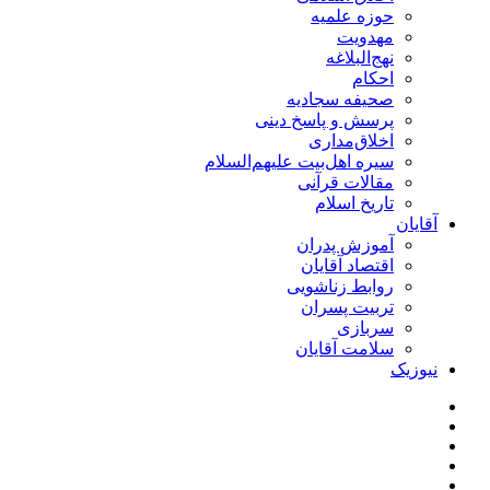
حوزه علمیه
مهدویت
نهج‌البلاغه
احکام
صحیفه سجادیه
پرسش و پاسخ دینی
اخلاق‌مداری
سیره اهل‌بیت علیهم‌السلام
مقالات قرآنی
تاریخ اسلام
آقایان
آموزش پدران
اقتصاد آقایان
روابط زناشویی
تربیت پسران
سربازی
سلامت آقایان
نیوزیک