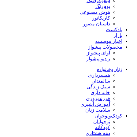
اینفوگرافیک
بوم‌رنگ
هوش مصنوعی
کاریکاتور
داستان مصور
پادکست
بازار
اخبار موسسه
محصولات پیشواز
آوای پیشواز
رادیو پیشواز
زنان‌وخانواده
همسرداری
سالمندان
سبک زندگی
خانه داری
فرزندپروری
آموزش آشپزی
سلامت زنان
کودک‌ونوجوان
نوجوانان
کودکانه
دهه هشتادی