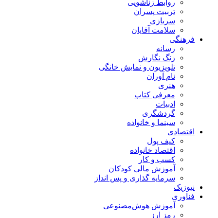
روابط زناشویی
تربیت پسران
سربازی
سلامت آقایان
فرهنگی
رسانه
زنگ نگارش
تلویزیون و نمایش خانگی
نام آوران
هنری
معرفی کتاب
ادبیات
گردشگری
سینما و خانواده
اقتصادی
کیف پول
اقتصاد خانواده
کسب و کار
آموزش مالی کودکان
سرمایه گذاری و پس انداز
نیوزیک
فناوری
آموزش هوش‌مصنوعی
رمز ارز