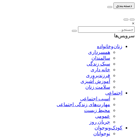
دسته‌بندی
×
سرویس‌ها
زنان‌وخانواده
همسرداری
سالمندان
سبک زندگی
خانه داری
فرزندپروری
آموزش آشپزی
سلامت زنان
اجتماعی
آسیب اجتماعی
مهارت‌های زندگی اجتماعی
محیط زیست
عمومی
جریان روز
کودک‌ونوجوان
نوجوانان