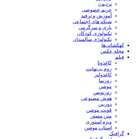
نردبون
حریم خصوصی
آموزش و ترفند
شبکه های اجتماعی
بازی و سرگرمی
تکنولوژی کودکان
تکنولوژی سالمندان
کهکشانی‌ها
مجله عکس
فیلم
کاغذوتا
زوم بی‌نهایت
کاغذولنز
روزنما
موشن
روزنویس
هوش مصنوعی
دوربین
فونت موشن
متن مصور
ویژه استوری
استاپ موشن
گرافیک