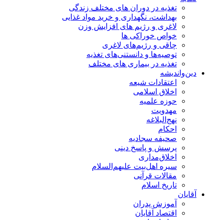
تغذیه در دوران های مختلف زندگی
بهداشت، نگهداری و خرید مواد غذایی
لاغری و رژیم های افزایش وزن
خواص خوراكی ها
چاقی و رژیم‌های لاغری
توصیه‌ها و دانستنی‌های تغذیه
تغذیه در بیماری های مختلف
دین‌واندیشه
اعتقادات شیعه
اخلاق اسلامی
حوزه علمیه
مهدویت
نهج‌البلاغه
احکام
صحیفه سجادیه
پرسش و پاسخ دینی
اخلاق‌مداری
سیره اهل‌بیت علیهم‌السلام
مقالات قرآنی
تاریخ اسلام
آقایان
آموزش پدران
اقتصاد آقایان