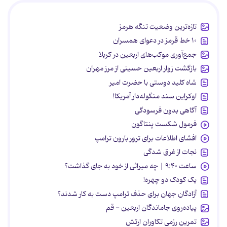
تازه‌ترین وضعیت تنگه هرمز
۱۰ خط قرمز در دعوای همسران
جمع‌آوری موکب‌های اربعین در کربلا
بازگشت زوار اربعین حسینی از مرز مهران
شاه کلید دوستی با حضرت امیر
اوکراین سند منگوله‌دار آمریکا!
آگاهی بدون فرسودگی
فرمول شکست پنتاگون
افشای اطلاعات برای ترور بارون ترامپ
نجات از غرق شدگی
ساعت ۹:۴۰ | چه میراثی از خود به جای گذاشت؟
یک کودک دو چهره!
آزادگان جهان برای حذف ترامپ دست به کار شدند؟
پیاده‌روی جاماندگان اربعین - قم
تمرین رزمی تکاوران ارتش