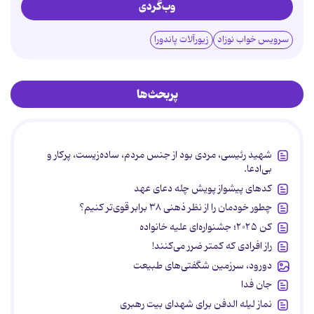
وب‌گردی
سرویس خواب نوزاد
زیورآلات پاندورا
پربحث‌ها
شهید رئیسی، مردی بود از جنس مردم، ساده‌زیست، پرکار و
بی‌ادعا.
کدهای پیشواز پویش چله دعای عهد
چطور خودمان را از نظر ذهنی ۳۸ برابر قوی‌تر کنیم؟
کن ۲۰۲۵؛ جشنواره‌ای علیه خانواده
راز افرادی که کمتر ضرر می‌کنند!
دورود، سرزمین شگفتی‌های طبیعت
جان فدا
نماز لیله الدفن برای شهدای بیت رهبری