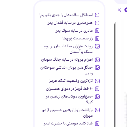
استقلال سالمندان را جدی بگیریم!
هنر مادری در سایه‌ فقدان پدر
مادری در سایه سوگ پدر
راز صمیمیت زوج‌ها
روایت هزاران ساله انسان بر بوم
سنگ و آسمان
اهرام مِروئه در سایه جنگ سودان
جنگل‌های یونان؛ نقاشیِ سوخته‌ی
زمین
تازه‌ترین وضعیت تنگه هرمز
۱۰ خط قرمز در دعوای همسران
جمع‌آوری موکب‌های اربعین در
کربلا
بازگشت زوار اربعین حسینی از مرز
مهران
شاه کلید دوستی با حضرت امیر