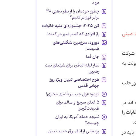
عهد
چطور خودمان را از نظر ذهنی ۳۸
برابر قوی‌تر کنیم؟
کن ۲۰۲۵؛ جشنواره‌ای علیه خانواده
راز افرادی که کمتر ضرر می‌کنند!
دورود، سرزمین شگفتی‌های
طبیعت
ی شرکت
جان فدا
دولت به
نماز لیله الدفن برای شهدای بیت
رهبری
طرح اختصاصی تبیان ویژه روز
 حضور جلب
جهانی قدس
فومو؛ غول جیب‌بر فضای مجازی!
اند در
۵ غذای سریع و سالم برای
طبیعت‌گردی
بات را
نتیجه حمله آمریکا به ایران
.
چیست؟
رونمایی از اتاق برق جدید تبیان
اید در