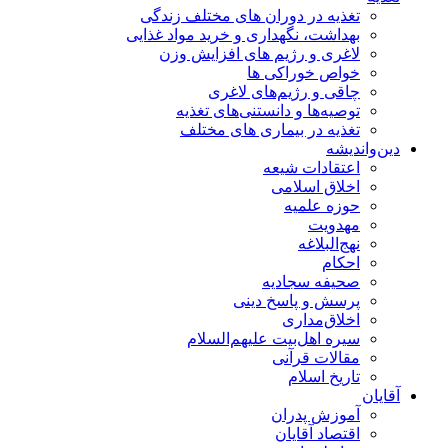
تغذیه در دوران های مختلف زندگی
بهداشت، نگهداری و خرید مواد غذایی
لاغری و رژیم های افزایش وزن
خواص خوراكی ها
چاقی و رژیم‌های لاغری
توصیه‌ها و دانستنی‌های تغذیه
تغذیه در بیماری های مختلف
دین‌واندیشه
اعتقادات شیعه
اخلاق اسلامی
حوزه علمیه
مهدویت
نهج‌البلاغه
احکام
صحیفه سجادیه
پرسش و پاسخ دینی
اخلاق‌مداری
سیره اهل‌بیت علیهم‌السلام
مقالات قرآنی
تاریخ اسلام
آقایان
آموزش پدران
اقتصاد آقایان