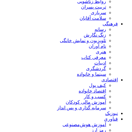
روابط زناشویی
تربیت پسران
سربازی
سلامت آقایان
فرهنگی
رسانه
زنگ نگارش
تلویزیون و نمایش خانگی
نام آوران
هنری
معرفی کتاب
ادبیات
گردشگری
سینما و خانواده
اقتصادی
کیف پول
اقتصاد خانواده
کسب و کار
آموزش مالی کودکان
سرمایه گذاری و پس انداز
نیوزیک
فناوری
آموزش هوش‌مصنوعی
رمز ارز