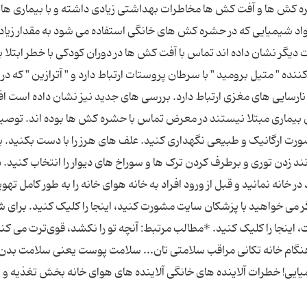
آفت ‏کش‎ های خطرناک را خط بکشید: بسیاری از حشره ‎کش‎ ها و آفت‎ کش ‎ها مخاطرات بهداشتی زیادی داشته و با بیماری‏
مانند سرطان و پارکینسون ارتباط دارند. برای مثال، مواد شیمیایی که در حشره کش‎ های خانگی استفاده می ‏شود به مقدار 
ادرار کودکان مبتلا به سرطان خون وجود دارد. مطالعات دیگر نشان داده ‎اند تماس با آفت‏ کش ‎ها در دوران کودکی با خطر ابت
ه " متیل ‏برومید " با سرطان پروستات ارتباط دارد و " آترازین " که در
محصولات آفت ‏کش استفاده می ‎شود نیز با سرطان و نارسایی‎ های مغزی ارتباط دارد. بررسی‎ های جدید نیز نشان داده
مبتلا به پارکینسون دو برابر بیشتر از افرادی که به این بیماری مبتلا نیستند در معرض
‏شود باغچه و گل و گیاهان خانه ‎تان را تا حد امکان به صورت ارگانیک و طبیعی نگهداری کنید. علف ‎های هرز را با 
مبارزه با حشرات و جوندگان خانگی راه‎ های طبیعی مانند زدن توری و برطرف کردن ترک‎ ها و سوراخ‎ های دیوار را انتخاب ک
انه نمانید و قبل از ورود افراد به خانه هوای خانه را به‌ طور کامل تهوی
. ترجمه: فرزانه فولادبند منبع: prevention اگر می خواهید با پزشکان سایت مشورت کنید، اینجا را کلیک کنید. بر
ینجا را کلیک کنید. *مطالب مرتبط: آنچه تو را نکشد، قوی‌ترت می ‌کند
؟ هنگام خانه تکانی مراقب سلامتی تان... سلامت پوست یعنی سلامت بدن 
یایی! خطرات آلاینده های خانگی آلاینده های هوای خانه بخش تغذیه و