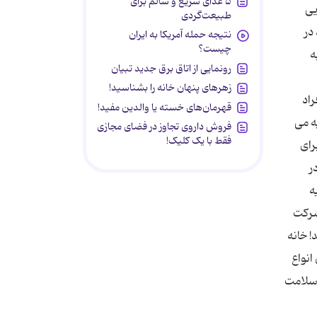
۵ غذای سریع و سالم برای
 هایی
طبیعت‌گردی
زیاد در
نتیجه حمله آمریکا به ایران
چیست؟
لا به
رونمایی از اتاق برق جدید تبیان
زهرهای پنهان خانه را بشناسید!
 است افراد
قهرمان‌های خسته یا والدین مفید!
 تماس با حشره ‎کش‎ ها بوده ‎اند. توصیه می
فروش داروی تجاوز در فضای مجازی
فقط با یک کلیک!
دست بکنید. برای
نید. در
ه
ای شرکت
! خانه
انواع
 سلامت