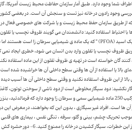
ه فکر کنید در اطراف شما وجود دارد. طبق آمار سازمان حفاظت محیط زیست آمریکا، گا
ه بررسی وجود رادون در خانه نیز تست و سنجش آن است. در بعضی کشور
دنیا دستگاه‏ های ارزان قیمت تست رادون وجود دارد که از طریق سازمان حفظ محیط زیست و یا شرکت‎ های خص
زمینه در اختیار شهروندان قرار می ‏گیرد. 4- از تفلو‌ن‌ ها با احتیاط استفاده کنید: دانشمندان می ‎گویند ظروف نچسب یا تفلون
سرطا‌ن ‌زا هستند. این ظروف حاوی " پرفلورواکتانوئیک اسید (PFOA) " که یک ماده ی شیمیایی سرطا‌ن‌ زا است هستند
بررسی‎ ها نشان داده 
کنند گان خواسته است در تهیه ی ظروف تفلون از این ماده استفاده نکنن
برخی دانشمندان هم معتقدند گرم کردن ظروف در دمای بالا یا استفاده از آ
بالا از این ظروف استفاده نکنید و وقتی سطح داخلی آن ها آسیب‌ دیده 
ها استفاده نکنید. 5- در خانه سیگار نکشید: دود سیگار مخلوطی است از دود ناشی از سوختن توتون، کا
و دودی که از ریه فرد سیگاری خارج می ‏شود. در این ترکیب 250 ماده شیمیایی سمی و سرطا‌ن‌ زا وجود دارد که فرمالدئید، بنز
 آن ها است. افراد غیر سیگاری ، بدون این که بخواهند، در معرض این دود
 موجب تحریک چشم، بینی و گلو، سرفه ، تنگی نفس ، بیماری‏ های قلبی ،
مشکلا