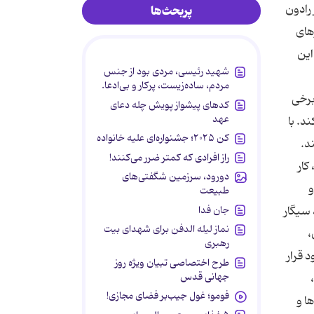
ز رادون
پربحث‌ها
های
وصی فعال در این
شهید رئیسی، مردی بود از جنس
مردم، ساده‌زیست، پرکار و بی‌ادعا.
 اما برخی
کدهای پیشواز پویش چله دعای
عهد
است مقداری از این ماده که از طریق ظروف نچسب یا تفلون وارد بدن انسان می ‏شود، خطری ایجاد نمی‎ کند. با
کن ۲۰۲۵؛ جشنواره‌ای علیه خانواده
د.
راز افرادی که کمتر ضرر می‌کنند!
ن ها وقتی سطح داخلی آن ها خراشیده شده ‎است، کار
دورود، سرزمین شگفتی‌های
و
طبیعت
جان فدا
غذ سیگار
نماز لیله الدفن برای شهدای بیت
ن،
رهبری
 قرار
طرح اختصاصی تبیان ویژه روز
جهانی قدس
فومو؛ غول جیب‌بر فضای مجازی!
ت تنفسی و سرطان ریه شود. برای پیشگیری از این خطرات، سیگار کشیدن در خانه را ممنوع کنید. 6- دور حشره‎ کش ‎ها و