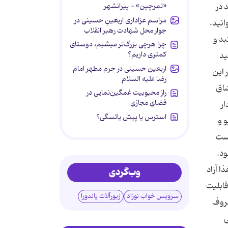
«تمرچین» - پیرانشهر
هر محصول تمیز کننده ‎ای که می‎ خواهید در
مراسم عزاداری اربعینِ حسینی در
انید.
جوار محل شهادت رهبر انقلاب
رای ریه، کبد و
چرا هرچی بزرگ‌تر میشیم، دوستای
کمتری داریم؟
ه از سفید
اربعین حسینی در حرم مطهر امام
 این
رضا علیه السلام
را استنشاق
راز محبوبیت غمگین‌نمایی در
فضای مجازی
دار
استرس یا پیش یائسگی؟
و و
است
DEH) " هستند که از آن برای انعطاف ‎پذیر کردن پلاستیک استفاده می‎ شود.
د در آن در غذا آزاد
وب‌گردی
قابلیت
سرویس خواب نوزاد
زیورآلات پاندورا
ه، استفاده شود. ظروف شیشه‎ ای ایمن ‎ترین ظروف
ی