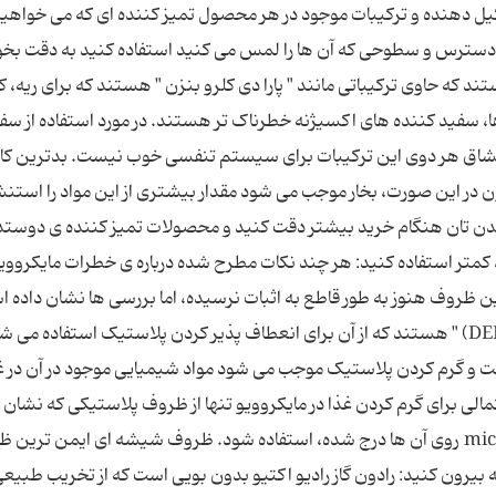
ی پزشکان و کارشناسان ایمنی این است که مواد تشکیل ‎دهنده و ترکیبات موجود در 
ر دسترس و سطوحی که آن ها را لمس می‏ کنید استفاده کنید به دقت بخو
خوشبوکننده ‎های هوا یکی از محصولات خطرناک هستند که حاوی ترکیباتی مانند " پارا دی‎ کلرو بنزن " هستند که ب
کلیه‏ ها سمی و سرطا‌ن ‌زا است. در میان تمیز کننده‎ ها، سفید کننده‎ های اکسیژنه خطرناک ‎تر هستند. در مورد استفاد
د. استنشاق هر دوی این ترکیبات برای سیستم تنفسی خوب نیست. بدترین کار
است که آن ها را در حمام و زیر دوش استفاده کنید چون در این ‎صورت، بخار موجب می ‎شود مقدار بیشتری از این مواد 
کنید. توصیه می ‎شود برای سلامت ریه و سلول ‎های بدن ‎تان هنگام خرید بیشتر دقت کنید و محصولات تمیز کننده ی دوست
2- از ظروف پلاستیکی، کمتر استفاده کنید: هر چند نکات مطرح شده درباره ی خطرات مایکرووی
 ظروف هنوز به طور قاطع به اثبات نرسیده، اما بررسی‏ ها نشان داده 
برخی پلاستیک‏ ها حاوی " دی ‎اتیل ‎هگزیلادیپات (A
متخصصان می‏ گویند از آنجا که این ماده سرطا‌ن ‌زا است و گرم کردن پلاستیک موجب می ‎شود مواد شیمیایی موجو
الی برای گرم کردن غذا در مایکروویو تنها از ظروف پلاستیکی که نشان 
قرار دادن در مایکروویو دارند و عبارت microwave-safe روی آن ها درج شد
وویو هستند. 3- رادون را از خانه بیرون کنید: رادون گاز رادیو اکتیو بدون بویی است که از تخریب طبیع