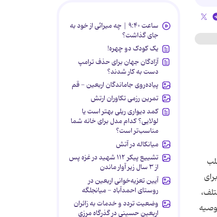
ساعت ۹:۴۰ | چه میراثی از خود به
جای گذاشت؟
یک کودک دو چهره!
آزادگان جهان برای حذف ترامپ
دست به کار شدند؟
پیاده‌روی جاماندگان اربعین - قم
تمرین رزمی تکاوران ارتش
کمد دیواری ریلی بهتر است یا
لولایی؟ کدام مدل برای خانه شما
مناسب‌تر است؟
میانکاله در آتش
تشییع پیکر ۱۱۲ شهید در غزه پس
طلب
از ۳ سال زیر آوار ماندن
رای
آیین تعزیه‌خوانی اربعین در
روستای احمدآباد - میانجلگه
مختلف،
وضعیت تردد و خدمات به زائران
ید: توصیه
اربعین حسینی در گذرگاه مرزی