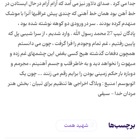
جدا می کرد . صدای دلاور نیز می آمد که آرام آرام در حال ایستادن در
خط آهن بود همان خط آهنی که چندی پیش عراقیها آنرا با موشک
منهدم کرده بودند . سر در ورودی دو کوهه نوشته شده بود ،
پادگان تیپ 27 محمد رسول الله . وارد شدیم ، از سرا شیبی پل که
پایین رفتیم ، غم تمام وجودم را فرا گرفت ، چون می دانستم
همچون دفعات گذشته هیج کسی بغض این چشمهای غم زده و
مبهوت را نخواهد دید و به خاطر قلب و جسم آهنینم ، مجرمم و
دوباره بار حکم زمینی بودن را برایم رقم می زنند ... چون یک
اتوبوسم ! منبع : وبلاگ اخراجی ها تنظیم برای تبیان : بخش هنر
مردان خدا - سیفی
برچسب‌ها
شهید همت