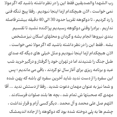
رب الشهدا والصدیقین فقط این را در نظر داشته باشید که اگر مولا
نمی خواست ، الان هیچکدام ازما اینجا نبودیم . رفقا پیچ تنگه فنی
را رد کردیم ، تا دوکوهه تقریبا حدود 30 الی 40 دقیقه بیشتر فاصله
نداریم . برادرا وقتی دوکوهه رسیدیم پراکنده نشید تا تقسیم
بندی نیروها انجام بشه و گردان و محلهای اسکان نیز مشخص
بشه . فقط این را در نظر داشته باشید که اگر مولا نمی خواست ،
الان هیچکدام ازما اینجا نبودیم و مثل خیلی های دیگه که صدای
طبل جنگ را شنیدند اما در تهران خود را گرفتار و درگیر خرید شب
عید و برنامه ریزی برای آغاز سال نو کردند ، باقی می ماندیم ؛ پس
این سفره را از دست ندید شاید آخرین سفره ای باشه که پهن شده
و شما نیز به عنوان مهمان دعوت شدید . رفقا از دستش ندید ... آقا
مهدی که صحبتها ش تمام شد ، بچه ها بلند صلوات فرستادند .
اللهم صل علی محمد و آل محمد . دیگر کسی آرام و قرار نداشت ،
چشم ها به پلی دوخته شده بود که دوکوهه را از جاده اندیمشک