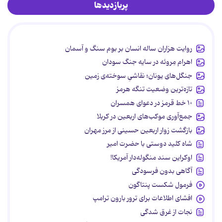
پربازدیدها
روایت هزاران ساله انسان بر بوم سنگ و آسمان
اهرام مِروئه در سایه جنگ سودان
جنگل‌های یونان؛ نقاشیِ سوخته‌ی زمین
تازه‌ترین وضعیت تنگه هرمز
۱۰ خط قرمز در دعوای همسران
جمع‌آوری موکب‌های اربعین در کربلا
بازگشت زوار اربعین حسینی از مرز مهران
شاه کلید دوستی با حضرت امیر
اوکراین سند منگوله‌دار آمریکا!
آگاهی بدون فرسودگی
فرمول شکست پنتاگون
افشای اطلاعات برای ترور بارون ترامپ
نجات از غرق شدگی