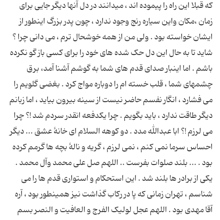
که قبلا این راه را پیموده اند ، میدانند در دل آنها دیگر جایی برای
زمان ،مکان واین سیاره رنج وجود ندارد ، چون پدر بزرگ اینطور از
ایشان خواسته بود . ولی من از همه خوشحال ترم ، می دانی چرا ؟
شاید تا به حال این دل حک شده های خود را برای کسی باز گو نکرده
باشم . اما اینبار صدای قدم های شما به گوشم آشنا آمد، برق
چشمهای شما ، قلب خسته ام را دوباره مواج کرد . بغضی گلویم را
می فشارد ، انگار نفسم حاضر نیست از سینه بیرون بیاید ، اما زبانم
دیگر طاقت ندارد ، باید بگویم . چرا یکدفعه انقدر سردم شد !؟ چرا
می لرزم !؟ ابا عبدالله مدد . دو کوهه السلام ای خانۀ عشق ... دیگر
احساس سرما نمی کنم ، نمی لرزم ، گریه و نالۀ بچه ها گرمم کرده
بود . ... بلند صلوات بفرست .. اللهم صل علی محمد وآل محمد .
یکی از برادر ها بلند شد . این استحکام و استواری قدم ها را می
شناسم ، تهران زمانی که پا در رکاب گذاشت نیز همینطور بود ، آره
آقا مهدی بود . اللهم عجل لولیک الفرج و العافیت و النصر بسم