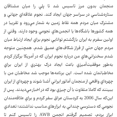
منجمان بدون مرز تاسيس شد تا پلي را ميان مشتاقان
ستاره‌شناسي در سراسر جهان ايجاد کند. نجوم علاقه‌اي جهاني و
مشترک ميان مردم همه نقاط زمين به شمار مي‌رود و تقريبا در
همه کشورها باشگاه‌ها يا انجمن‌هاي نجومي وجود دارند. وقتي از
اولين سفرم به ايران بازگشتم توانايي نجوم براي ايجاد ارتباط ميان
مردم جهان حتي از فراز شکاف‌هاي عميق شدم. همچنين متوجه
شدم سخنراني‌هاي من درباره نجوم ايران که در آمريکا برگزار کردم
به‌طور موفقيت‌آميزي باعث ايجاد درک بهتري از ايران براي
مخاطبانمان شده است. اين برنامه‌ها موجب شد مخاطبان من با
چهره‌اي واقعي از منجمان آماتور ايراني آشنا شوند و چهره‌اي از ايران
ببينند که کاملا متفاوت با آن چيزي بود که در اخبار مي‌ديدند. پس از
اين‌که سال 2006 به کردستان عراق سفر کردم و براي علاقه‌مندان
نجومي که دسترسي چنداني به ابزارهاي مناسب نداشتند؛ تعدادي
ابزار بردم، تصميم گرفتم انجمن AWB را تاسيس کنم تا