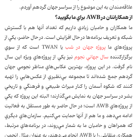
علاقه‌مندان به اين موضوع را از سراسر جهان گردهم آوردم.
از همکارانتان در AWB براي ما بگوييد؟
ما همکاران و حاميان زيادي داريم که تعداد آنها هم با گسترش
شبکه و تعريف برنامه‌ها در حال افزايش است. در حال حاضر، يکي از
پروژه‌هاي ما
پروژه جهان در شب
يا TWAN است که از سوي
برگزارکننده
سال جهاني نجوم
نيز يکي از پروژه‌هاي ويژه اين سال
نام گرفت. در اين پروژه، بهترين عکاس‌هاي مناظر نجومي جهان
گردهم جمع شده‌اند تا مجموعه بي‌نظيري از عکس‌هايي را تهيه
کنند که شکوه آسمان را کنار ميراث طبيعي و فرهنگي و تاريخي
بشر در سراسر جهان به نمايش مي‌گذارند؛ البته اين پروژه که يکي
از پروژه‌هاي AWB است؛ در حال حاضر به طور مستقل به فعاليت
ادامه مي‌دهد و ما هم از آنها حمايت مي‌کنيم. سازمان‌هاي ديگري
که همراهان و حاميان ما به شمار مي‌روند، در برنامه‌هاي مرتبط،
همکاري متقابلي را با AWB انجام مي‌دهند، به عنوان مثال انجمن