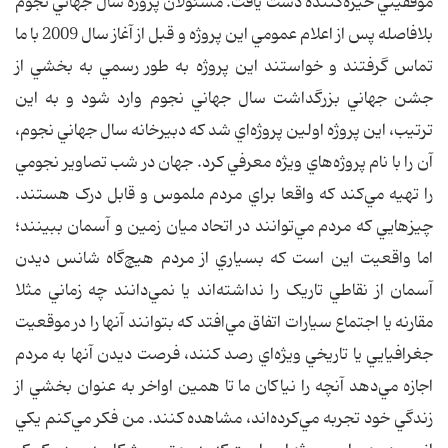
موفقيتي خيره‌کننده دست يافت. مسئولان پروژه سال جهاني نجوم
بلافاصله پس از اعلام عمومي اين پروژه و قبل از آغاز سال 2009 با ما
تماس گرفتند و خواستند اين پروژه به طور رسمي به بخشي از
جشن جهاني بزرگداشت سال جهاني نجوم وارد شود و به اين
ترتيب، اين پروژه اولين پروژه‌اي شد که دبيرخانه سال جهاني نجوم،
آن را با نام پروژه‌هاي ويژه معرفي کرد. جهان در شب تصاوير نجومي
را تهيه مي‌کند که واقعا براي مردم ملموس و قابل درک هستند.
چيزهايي که مردم مي‌توانند در اتحاد ميان زمين و آسمان ببينند؛
اما واقعيت اين است که بسياري از مردم هيچ‌گاه شانس ديدن
آسمان از نقاطي تاريک را نداشته‌اند يا نمي‌دانند چه زماني مثلا
مقارنه يا اجتماع سيارات اتفاق مي‌افتد که بتوانند آنها را در موقعيت
جغرافيايي يا تاريخي ويژه‌اي رصد کنند، فرصت ديدن آنها به مردم
اجازه مي‌دهد آنچه را نياکان ما تا همين اواخر به عنوان بخشي از
زندگي خود تجربه مي‌کرده‌اند، مشاهده کنند. من فکر مي‌کنم يکي