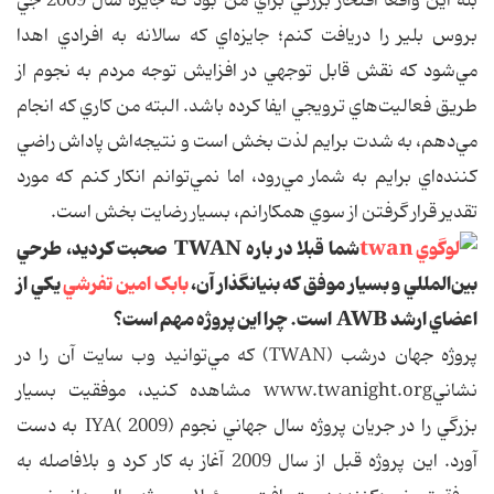
بله اين واقعا افتخار بزرگي براي من بود که جايزه سال 2009 جي
بروس بلير را دريافت کنم؛ جايزه‌اي که سالانه به افرادي اهدا
مي‌شود که نقش قابل توجهي در افزايش توجه مردم به نجوم از
طريق فعاليت‌هاي ترويجي ايفا کرده باشد. البته من کاري که انجام
مي‌دهم، به شدت برايم لذت بخش است و نتيجه‌اش پاداش راضي
کننده‌اي برايم به شمار مي‌رود، اما نمي‌توانم انکار کنم که مورد
تقدير قرار گرفتن از سوي همکارانم، بسيار رضايت بخش است.
شما قبلا در باره TWAN صحبت کرديد، طرحي
بين‌المللي و بسيار موفق که بنيانگذار آن،
بابک امين تفرشي
يکي از
اعضاي ارشد AWB است. چرا اين پروژه مهم است؟
پروژه جهان درشب (TWAN) که مي‌توانيد وب سايت آن را در
نشانيwww.twanight.org مشاهده کنيد، موفقيت بسيار
بزرگي را در جريان پروژه سال جهاني نجوم (2009 )IYA به دست
آورد. اين پروژه قبل از سال 2009 آغاز به کار کرد و بلافاصله به