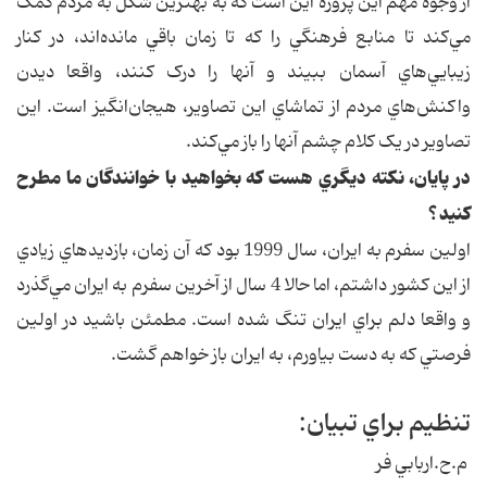
از وجوه مهم اين پروژه اين است که به بهترين شکل به مردم کمک
مي‌کند تا منابع فرهنگي را که تا زمان باقي مانده‌اند، در کنار
زيبايي‌هاي آسمان ببيند و آنها را درک کنند، واقعا ديدن
واکنش‌هاي مردم از تماشاي اين تصاوير، هيجان‌انگيز است. اين
تصاوير در يک کلام چشم آنها را باز مي‌کند.
در پايان، نکته ديگري هست که بخواهيد با خوانندگان ما مطرح
کنيد ؟
اولين سفرم به ايران، سال 1999 بود که آن زمان، بازديدهاي زيادي
از اين کشور داشتم، اما حالا 4 سال از آخرين سفرم به ايران مي‌گذرد
و واقعا دلم براي ايران تنگ شده است. مطمئن باشيد در اولين
فرصتي که به دست بياورم، به ايران باز خواهم گشت.
تنظيم براي تبيان:
م.ح.اربابي فر