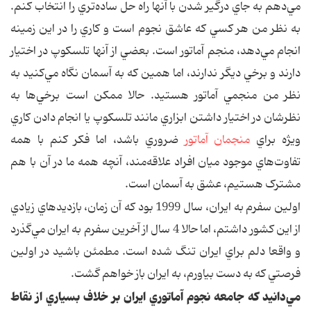
مي‌دهم به جاي درگير شدن با آنها راه حل ساده‌تري را انتخاب کنم.
به نظر من هر کسي که عاشق نجوم است و کاري را در اين زمينه
انجام مي‌دهد، منجم آماتور است. بعضي از آنها تلسکوپ در اختيار
دارند و برخي ديگر ندارند، اما همين که به آسمان نگاه مي‌کنيد به
نظر من منجمي آماتور هستيد. حالا ممکن است برخي‌ها به
نظرشان در اختيار داشتن ابزاري مانند تلسکوپ يا انجام دادن کاري
ويژه براي
منجمان آماتور
ضروري باشد، اما فکر کنم با همه
تفاوت‌هاي موجود ميان افراد علاقه‌مند، آنچه همه ما در آن با هم
مشترک هستيم،‌ عشق به آسمان است.
اولين سفرم به ايران، سال 1999 بود که آن زمان، بازديدهاي زيادي
از اين کشور داشتم، اما حالا 4 سال از آخرين سفرم به ايران مي‌گذرد
و واقعا دلم براي ايران تنگ شده است. مطمئن باشيد در اولين
فرصتي که به دست بياورم، به ايران باز خواهم گشت.
مي‌دانيد که جامعه نجوم آماتوري ايران بر خلاف بسياري از نقاط