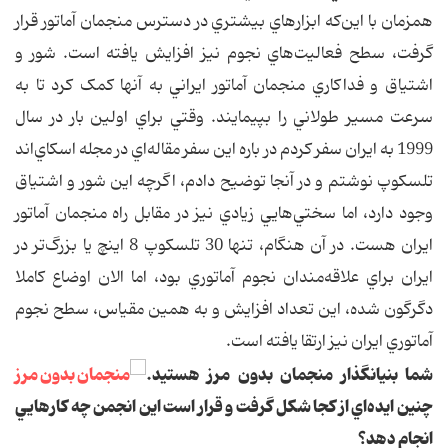
همزمان با اين‌که ابزارهاي بيشتري در دسترس منجمان آماتور قرار
گرفت، سطح فعاليت‌هاي نجوم نيز افزايش يافته است. شور و
اشتياق و فداکاري منجمان آماتور ايراني به آنها کمک کرد تا به
سرعت مسير طولاني را بپيمايند. وقتي براي اولين بار در سال
1999 به ايران سفر کردم در باره اين سفر مقاله‌اي در مجله اسکاي‌اند
تلسکوپ نوشتم و در آنجا توضيح دادم، اگرچه اين شور و اشتياق
وجود دارد، اما سختي‌هايي زيادي نيز در مقابل راه منجمان آماتور
ايران هست. در آن هنگام، تنها 30 تلسکوپ 8 اينچ يا بزرگ‌تر در
ايران براي علاقه‌مندان نجوم آماتوري بود، اما الان اوضاع کاملا
دگرگون شده، اين تعداد افزايش و به همين مقياس، سطح نجوم
آماتوري ايران نيز ارتقا يافته است.
شما بنيانگذار منجمان بدون مرز هستيد.
چنين ايده‌اي از کجا شکل گرفت و قرار است اين انجمن چه کارهايي
انجام دهد؟