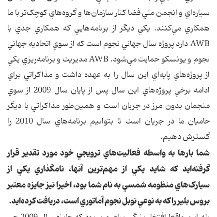
سياره‌اي و انجمن ملي فضا کنار سازمان‌ها و گروه‌هاي کوچک‌تر با ما
همکاري مي‌کنند. يکي ديگر از برنامه‌هايي که همکاري جدي با
AWB دارد پروژه سال جهاني نجوم است که از سوي اتحاديه جهاني
نجوم و يونسکو حمايت مي‌شود. AWB مديريت و برنامه‌ريزي يکي
از پروژه‌هاي پايه‌اي اين سال را به عهده داشت و مذاکراتي براي
ادامه برخي پروژه‌هاي اين سال پس از پايان سال 2009 از سوي
منجمان بدون مرز در جريان است و همين‌طور مذاکراتي با ديگر
حاميان ما در جريان است تا بتوانيم برنامه‌هاي سال 2010 را
گسترش دهيم.
شما بارها به واسطه فعاليت‌هاي ترويجي خود مورد تقدير قرار
گرفته‌ايد که شايد يکي از مهم‌ترين آنها، نامگذاري يکي از
سيارک‌هاي منظومه شمسي به نام شما بود، اخيرا نيز جايزه معتبر
بروس بلير را که به نوعي نوبل نجوم آماتوري است، دريافت کرده‌ايد.