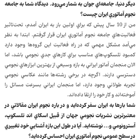
ديگر دنيا، جامعه‌اي جوان به شمار مي‌رود. ديدگاه شما به جامعه
نجوم آماتوري ايران چيست؟
من از 10 سال پيش که براي اولين بار به ايران آمدم، تحت‌تاثير
فعاليت‌هاي جامعه نجوم آماتوري ايران قرار گرفتم. ابتدا به نظر
مي‌آمد مشکل مهمي که در راه فعاليت اين گروه‌ها وجود دارد
کمبود تلسکوپ‌هاي مناسب براي کارهاي جدي نجومي باشد، اما
الان منجمان آماتور ايراني به بازه وسيعي از بهترين ابزارهاي نجومي
دسترسي دارند. اگرچه در برخي رشته‌ها مانند عکاسي نجومي
تجربه طولاني وجود دارد، اما منجمان ايراني بسرعت مسائل را
آموخته‌اند و کار خود را ارتقا داده‌اند.
شما بارها به ايران سفر کرده‌ايد و در باره نجوم ايران مقالاتي در
معتبرترين نشريات نجومي جهان از قبيل اسکاي اند تلسکوپ،
آسترونومي و... نوشته‌ايد. آيا در طول اين بازه آشنايي خود تغييري
در سطح عمومي نجوم آماتوري ايران احساس کرده‌ايد؟