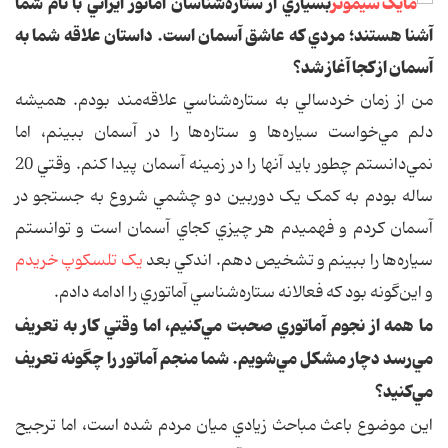
بسياري از ستاره‌شناسان آماتور ايراني با نام شما
آشنا هستند؛ مردي که عاشق آسمان است. داستان علاقه شما به
آسمان از کجا آغاز شد؟
من از زمان خردسالي به ستاره‌شناسي علاقه‌مند بودم. هميشه
دلم مي‌خواست سياره‌ها و ستاره‌ها را در آسمان ببينم، اما
نمي‌دانستم چطور بايد آنها را در زمينه آسمان پيدا کنم. وقتي 20
ساله بودم به کمک يک دوربين دو چشمي شروع به جستجو در
آسمان کردم و فهميدم هر چيزي کجاي آسمان است و توانستم
سياره‌ها را ببينم و تشخيص دهم. اندکي بعد
يک تلسکوپ خريدم
و اين‌‌گونه بود که فعالانه ستاره‌شناسي آماتوري را ادامه دادم.
ما همه از نجوم آماتوري صحبت مي‌کنيم، اما وقتي کار به تعريف
مي‌رسد دچار مشکل مي‌شويم. شما منجم آماتور را چگونه تعريف
مي‌کنيد؟
اين موضوع باعث‌ مباحث زيادي ميان مردم شده است، اما ترجيح