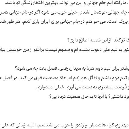
ا رفته ایم جام جهانى و این مى تواند بهترین افتخار زندگى تو باشد.
ت جام جهانى خوشحال شدم. خیلى خوب مى شود اگر در جام جهانى همراه
زرگ است. مى خواهم در جام جهانى براى ایران بازى كنم. هر طور شد
 تر كند. از این قضیه اطلاع دارى؟
وز به تیم ملى دعوت نشده ام و معلوم نیست برانكو از من خوشش بیاید 
ر براى تیم دوم هرتا به میدان رفتى. فصل بعد چه مى شود؟
< چون سنم پایین است سرمربى ترجیح داد بیشتر در تیم دوم باشم و 6 گل هم زدم اما حالا وضعیت فرق مى كند. 
م و فرصت بیشترى به دست مى آورم. خیلى امیدوارم.
رد داشتى؟ با آنها تا به حال صحبت كرده یى؟
 مهدوى كیا، هاشمیان و زندى را خوب مى شناسم. البته زمانى كه على د