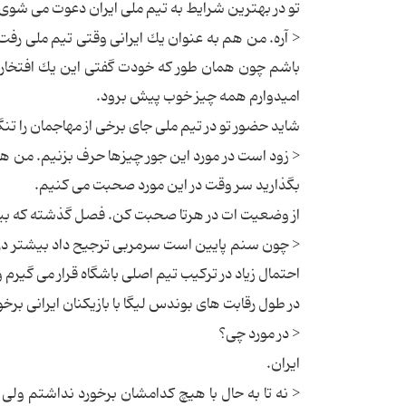
تو در بهترین شرایط به تیم ملى ایران دعوت مى شوى. م
< آره. من هم به عنوان یك ایرانى وقتى تیم ملى رف
باشم چون همان طور كه خودت گفتى این یك افتخار ب
امیدوارم همه چیز خوب پیش برود.
شاید حضور تو در تیم ملى جاى برخى از مهاجمان را تنگ
< زود است در مورد این جور چیزها حرف بزنیم. من هن
بگذارید سر وقت در این مورد صحبت مى كنیم.
از وضعیت ات در هرتا صحبت كن. فصل گذشته كه بیشت
احتمال زیاد در تركیب تیم اصلى باشگاه قرار مى گیر
در طول رقابت هاى بوندس لیگا با بازیكنان ایرانى برخو
< در مورد چى؟
ایران.
< نه تا به حال با هیچ كدامشان برخورد نداشتم ولى