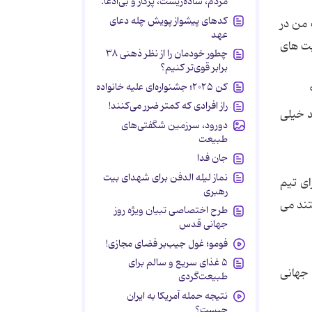
مردم، ساده‌زیست، پرکار و بی‌ادعا.
کدهای پیشواز پویش چله دعای
 من در
عهد
بت هاى
چطور خودمان را از نظر ذهنی ۳۸
برابر قوی‌تر کنیم؟
کن ۲۰۲۵؛ جشنواره‌ای علیه خانواده
راز افرادی که کمتر ضرر می‌کنند!
ع شود. الان فقط 18 سال دارم، باید خیلى
دورود، سرزمین شگفتی‌های
طبیعت
جان فدا
نماز لیله الدفن برای شهدای بیت
اى تیم
رهبری
تند مى
طرح اختصاصی تبیان ویژه روز
جهانی قدس
فومو؛ غول جیب‌بر فضای مجازی!
۵ غذای سریع و سالم برای
 جهانى
طبیعت‌گردی
نتیجه حمله آمریکا به ایران
چیست؟