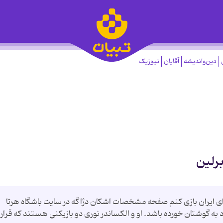
دین‌واندیشه
آقایان
نیوزیک
برلین
اى ایران بازى كنم صفحه مشخصات اشکان دژاگه در سایت باشگاه هرتا
د به گوشتان خورده باشد. او و الكساندر نورى دو بازیكنى هستند كه قرار