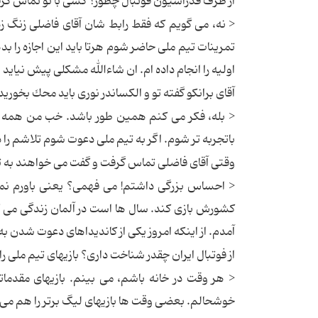
از طرف فدراسیون فوتبال چطور؟ كسى با تو تماس گرفته
< نه، مى گویم كه فقط رابط شان آقاى فاضلى زنگ ز
تمرینات تیم ملى حاضر شوم هرتا باید این اجازه را بد
اولیه را انجام داده ام. ان شاءالله مشكلى پیش نیاید و
آقاى برانكو گفته تو و الكساندر نورى باید محك بخور
باتجربه تر شوم. اگر به تیم ملى دعوت شوم تلاشم را د
وقتى آقاى فاضلى تماس گرفت و گفت مى خواهند به 
< احساس بزرگى داشتم! مى فهمى؟ یعنى باورم نمى
كشورش بازى كند. سال ها است در آلمان زندگى مى كنم
آمدم. از اینكه امروز یكى از كاندیداهاى دعوت شد
از فوتبال ایران چقدر شناخت دارى؟ بازیهاى تیم ملى را
< هر وقت در خانه باشم، مى بینم. بازیهاى مقدماتى 
خوشحالم. بعضى وقت ها بازیهاى لیگ برتر را هم مى