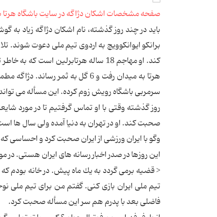
صفحه مشخصات اشکان دژاگه در سایت باشگاه هرتا ب
باید در چند روز گذشته، نام اشكان دژاگه زیاد به گو
برانكو ایوانكوویچ به اردوى تیم ملى دعوت شوند. تلا
كند. او مهاجم 18 ساله هرتابرلین است
هرتا به میدان رفت و 6 گل به ثمر 
سرمربى باشگاه رویش زوم كرده. این مسأله مى تواند
روز گذشته وقتى با او تماس گرفتیم تا در مورد شا
صحبت كند. او در تهران به دنیا آمده ولى سال ها است ك
وگو با ایران ورزشى از ایران صحبت كرد و احساسى كه 
این روزها در صدر اخبار رسانه هاى ایران هستى. در
< قضیه برمى گردد به یك ماه پیش. در خانه بودم كه
تیم ملى ایران بازى كنى. گفتم من براى تیم ملى نوج
فاضلى بعد با پدرم هم سر این مسأله صحبت كرد.