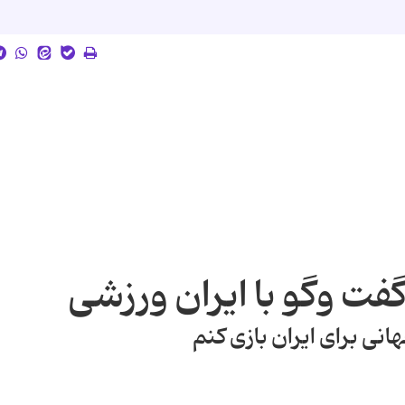
فت وگو با ایران ورزشى
نى براى ایران بازى كنم