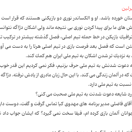
رلین
شتان خورده باشد. او و الكساندر نورى دو بازیكنى هستند كه قرار است 
ش هاى ما براى پیدا كردن نورى بى نتیجه ماند ولى اشكان دژاگه نتوانس
 كه به خاطر ترافیك بازیكن در خط حمله تیم اصلى، فصل گذشته بیشتر در تركیب 
رساند. دژاگه مطمئن است كه فصل بعد فرصت بازى در تیم اصلى هرتا را به دست مى آ
 به نزدیك تر شدن اشكان به تیم ملى ایران هم كمك كند.
یعه دعوت شدنش به تیم ملى حرف بزنیم، فكر نمى كردیم این قدر خوب
ه در آلمان زندگى مى كند. با این حال زبان مادرى از یادش نرفته. دژاگه 
نسبت به تیم ملى دارد.
 مورد شایعه دعوت شدنت به تیم ملى صحبت مى كنى؟
 آقاى فاضلى مدیر برنامه هاى مهدوى كیا تماس گرفت و گفت، دوست دار
وانان آلمان بازى كرده ام، فیفا سخت نمى گیرد؟ كه ایشان جواب داد نه