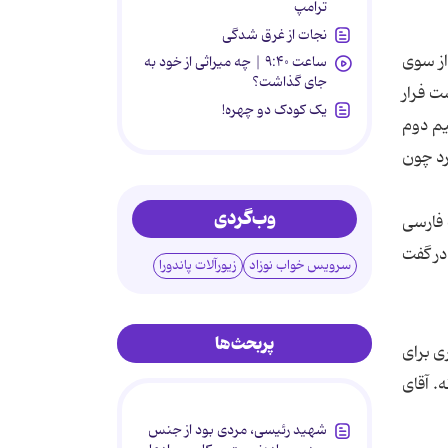
ترامپ
نجات از غرق شدگی
از سوى
ساعت ۹:۴۰ | چه میراثی از خود به
جای گذاشت؟
ت فرار
یک کودک دو چهره!
تیم دوم
ورد چون
وب‌گردی
 فارسى
در گفت
سرویس خواب نوزاد
زیورآلات پاندورا
پربحث‌ها
ى براى
. آقاى
شهید رئیسی، مردی بود از جنس