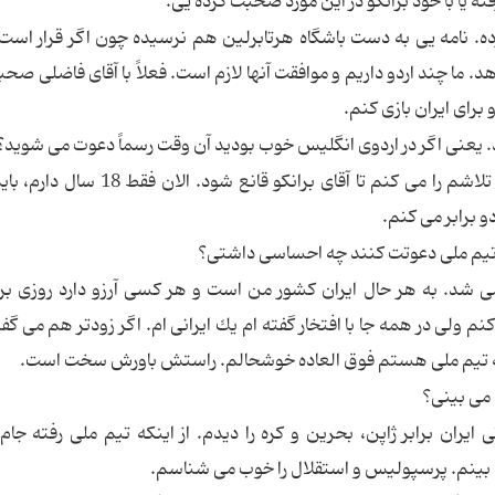
 یا با خود برانكو در این مورد صحبت كرده یى.
ده. نامه یى به دست باشگاه هرتابرلین هم نرسیده چون اگر قرار است
هد. ما چند اردو داریم و موافقت آنها لازم است. فعلاً با آقاى فاضلى صح
 براى ایران بازى كنم.
ید. یعنى اگر در اردوى انگلیس خوب بودید آن وقت رسماً دعوت مى شوید؟
< بله، فكر مى كنم همین طور باشد. خب من همه تلاشم را مى كنم تا آقاى برانكو قان
و برابر مى كنم.
تیم ملى دعوتت كنند چه احساسى داشتى؟
 شد. به هر حال ایران كشور من است و هر كسى آرزو دارد روزى بر
 ولى در همه جا با افتخار گفته ام یك ایرانى ام. اگر زودتر هم مى گف
ن به تیم ملى هستم فوق العاده خوشحالم. راستش باورش سخت است.
 مى بینى؟
ایران برابر ژاپن، بحرین و كره را دیدم. از اینكه تیم ملى رفته جام
 بینم. پرسپولیس و استقلال را خوب مى شناسم.