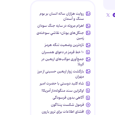
روایت هزاران ساله انسان بر بوم
سنگ و آسمان
اهرام مِروئه در سایه جنگ سودان
جنگل‌های یونان؛ نقاشیِ سوخته‌ی
زمین
تازه‌ترین وضعیت تنگه هرمز
۱۰ خط قرمز در دعوای همسران
جمع‌آوری موکب‌های اربعین در
کربلا
بازگشت زوار اربعین حسینی از مرز
مهران
شاه کلید دوستی با حضرت امیر
اوکراین سند منگوله‌دار آمریکا!
آگاهی بدون فرسودگی
فرمول شکست پنتاگون
افشای اطلاعات برای ترور بارون