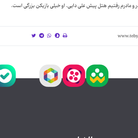
ر و مادرم رفتیم هتل پیش على دایى. او خیلى بازیكن بزرگى است.