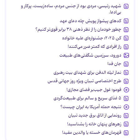
شهید رئیسی، مردی بود از جنس مردم، ساده‌زیست، پرکار و
بی‌ادعا.
کدهای پیشواز پویش چله دعای عهد
چطور خودمان را از نظر ذهنی ۳۸ برابر قوی‌تر کنیم؟
کن ۲۰۲۵؛ جشنواره‌ای علیه خانواده
راز افرادی که کمتر ضرر می‌کنند!
دورود، سرزمین شگفتی‌های طبیعت
جان فدا
نماز لیله الدفن برای شهدای بیت رهبری
طرح اختصاصی تبیان ویژه روز جهانی قدس
فومو؛ غول جیب‌بر فضای مجازی!
۵ غذای سریع و سالم برای طبیعت‌گردی
نتیجه حمله آمریکا به ایران چیست؟
رونمایی از اتاق برق جدید تبیان
زهرهای پنهان خانه را بشناسید!
قهرمان‌های خسته یا والدین مفید!