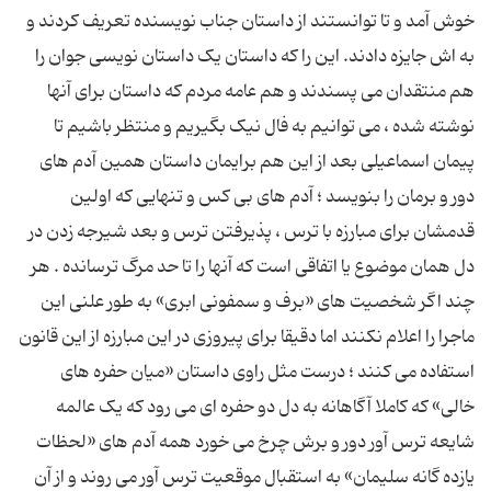
خوش آمد و تا توانستند از داستان جناب نویسنده تعریف کردند و
به اش جایزه دادند. این را که داستان یک داستان نویسی جوان را
هم منتقدان می پسندند و هم عامه مردم که داستان برای آنها
نوشته شده ، می توانیم به فال نیک بگیریم و منتظر باشیم تا
پیمان اسماعیلی بعد از این هم برایمان داستان همین آدم های
دور و برمان را بنویسد ؛ آدم های بی کس و تنهایی که اولین
قدمشان برای مبارزه با ترس ، پذیرفتن ترس و بعد شیرجه زدن در
دل همان موضوع یا اتفاقی است که آنها را تا حد مرگ ترسانده . هر
چند اگر شخصیت های «برف و سمفونی ابری» به طور علنی این
ماجرا را اعلام نکنند اما دقیقا برای پیروزی در این مبارزه از این قانون
استفاده می کنند ؛ درست مثل راوی داستان «میان حفره های
خالی» که کاملا آگاهانه به دل دو حفره ای می رود که یک عالمه
شایعه ترس آور دور و برش چرخ می خورد همه آدم های «لحظات
یازده گانه سلیمان» به استقبال موقعیت ترس آور می روند و از آن