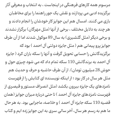
مرسوم همه کارهای فرهنگی در اینجاست ، به انتخاب و معرفی آثار
برگزیده ادبی می پردازند و نقش یک جور راهنما را برای مخاطبان
بازی می کنند. امسال هم این جوایز کار خودشان را انجام دادند و
هر چند به دلایل مختلف ، برخی از آنها (مثل مهرگان) برگزار نشدند
و برخی دیگر (مثل گلشیری) به سال 89 موکول شدند اما از آن طرف
جوایز پرو پیمانی هم ( مثل جایزه دولتی آل احمد ) بود که
برگزیدگانش را حسابی تحویل گرفت و آنها را سکه باران کرد ( جایزه
آل احمد به برندگانش 110 سکه تمام داد که می شود چیزی حول و
حوش 28 میلیون تومان). از آن طرف حاشیه و حرف و حدیث هم
مثل هر سال در کار بود ؛ از اینکه نویسنده ای کتابش را از فهرست
نامزدهای یک جایزه بیرون بکشد (مثل انصراف مستور و قیصری از
فهرست نامزدهای جایزه آل احمد ) تا حتی درباره میزان جوایز (همان
قضیه 110 سکه جایزه آل احمد ) و خلاصه، ماجرایی بود. به هر حال
ما هم به رسم هر سال، آخر سالی سری به این جوایز زده ایم و کتاب