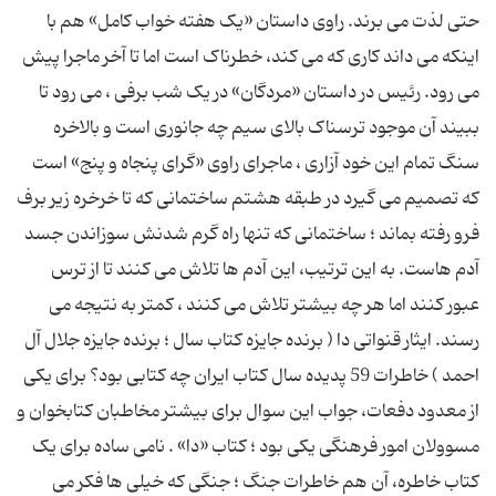
حتی لذت می برند. راوی داستان «یک هفته خواب کامل» هم با
اینکه می داند کاری که می کند، خطرناک است اما تا آخر ماجرا پیش
می رود. رئیس در داستان «مردگان» در یک شب برفی ، می رود تا
ببیند آن موجود ترسناک بالای سیم چه جانوری است و بالاخره
سنگ تمام این خود آزاری ، ماجرای راوی «گرای پنجاه و پنج» است
که تصمیم می گیرد در طبقه هشتم ساختمانی که تا خرخره زیر برف
فرو رفته بماند ؛ ساختمانی که تنها راه گرم شدنش سوزاندن جسد
آدم هاست. به این ترتیب، این آدم ها تلاش می کنند تا از ترس
عبور کنند اما هر چه بیشتر تلاش می کنند ، کمتر به نتیجه می
رسند. ایثار قنواتی دا ( برنده جایزه کتاب سال ؛ برنده جایزه جلال آل
احمد ) خاطرات 59 پدیده سال کتاب ایران چه کتابی بود؟ برای یکی
از معدود دفعات، جواب این سوال برای بیشتر مخاطبان کتابخوان و
مسوولان امور فرهنگی یکی بود ؛ کتاب «دا» . نامی ساده برای یک
کتاب خاطره، آن هم خاطرات جنگ ؛ جنگی که خیلی ها فکر می