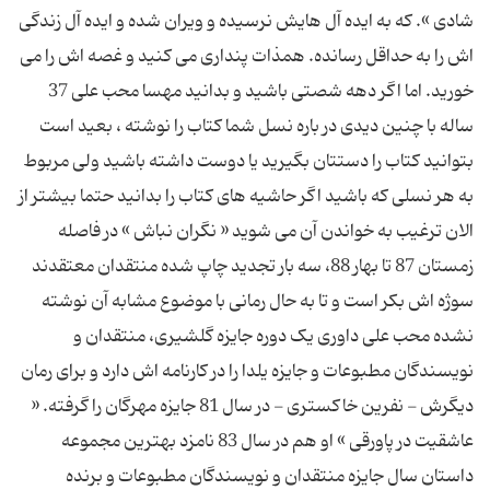
شادی ». که به ایده آل هایش نرسیده و ویران شده و ایده آل زندگی
اش را به حداقل رسانده. همذات پنداری می کنید و غصه اش را می
خورید. اما اگر دهه شصتی باشید و بدانید مهسا محب علی 37
ساله با چنین دیدی در باره نسل شما کتاب را نوشته ، بعید است
بتوانید کتاب را دستتان بگیرید یا دوست داشته باشید ولی مربوط
به هر نسلی که باشید اگر حاشیه های کتاب را بدانید حتما بیشتر از
الان ترغیب به خواندن آن می شوید « نگران نباش » در فاصله
زمستان 87 تا بهار 88، سه بار تجدید چاپ شده منتقدان معتقدند
سوژه اش بکر است و تا به حال رمانی با موضوع مشابه آن نوشته
نشده محب علی داوری یک دوره جایزه گلشیری، منتقدان و
نویسندگان مطبوعات و جایزه یلدا را در کارنامه اش دارد و برای رمان
دیگرش - نفرین خاکستری - در سال 81 جایزه مهرگان را گرفته. «
عاشقیت در پاورقی » او هم در سال 83 نامزد بهترین مجموعه
داستان سال جایزه منتقدان و نویسندگان مطبوعات و برنده