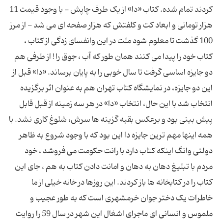
کردند تمام شده. کتاب «دا» از یک طرف چاپش - با وجود قیمت 11
هزار تومانی و ابعاد کت و کلفتش که هزار صفحه ای می شد - از مرز
100 گذشت تا معلوم شود ملت در این وانفسای زدگی از کتاب ،
کتاب خود را پیدا می کنند همان طور که آب ، جوق را ! از طرفی هم
دو جایزه اساسی گرفت تا سال خوبی را به پایان برساند. «دا» قبل از
این دو جایزه، در نمایشگاه کتاب تهران هم به عنوان اثر برگزیده
انتخاب شد با این حال، انتخاب «دا» در هر سه زمینه از قبل قابل
پیش بینی بود و برعکس بقیه گزینه ها سرش، شلوغ کاری نشد. با
همه اینها مهم ترین جایزه دا این بود که با وجود شروع به ظاهر
دولتی وانگ اینکه کتاب دارد با رانت حکومت می فروشد ، خود
مردم با تبلیغ دهان به دهان و امانت دادن کتاب به هم ، جای این
کتاب را در کتابخانه ها باز کردند. این روزها در خانه خیلی از ما
خاطرات یک دختر جوان خرمشهری است که به طور عجیب و
ملموس و انسانی ای ماجرای اشغال این شهر در سال 59 را روایت