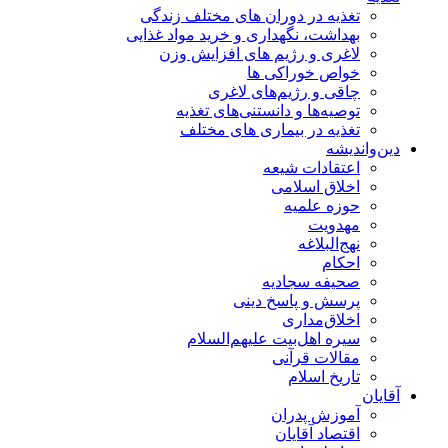
تغذیه در دوران های مختلف زندگی
بهداشت، نگهداری و خرید مواد غذایی
لاغری و رژیم های افزایش وزن
خواص خوراكی ها
چاقی و رژیم‌های لاغری
توصیه‌ها و دانستنی‌های تغذیه
تغذیه در بیماری های مختلف
دین‌واندیشه
اعتقادات شیعه
اخلاق اسلامی
حوزه علمیه
مهدویت
نهج‌البلاغه
احکام
صحیفه سجادیه
پرسش و پاسخ دینی
اخلاق‌مداری
سیره اهل‌بیت علیهم‌السلام
مقالات قرآنی
تاریخ اسلام
آقایان
آموزش پدران
اقتصاد آقایان