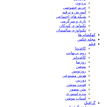
نردبون
حریم خصوصی
آموزش و ترفند
شبکه های اجتماعی
بازی و سرگرمی
تکنولوژی کودکان
تکنولوژی سالمندان
کهکشانی‌ها
مجله عکس
فیلم
کاغذوتا
زوم بی‌نهایت
کاغذولنز
روزنما
موشن
روزنویس
هوش مصنوعی
دوربین
فونت موشن
متن مصور
ویژه استوری
استاپ موشن
گرافیک