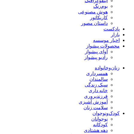
اینفوگرافیک
بوم‌رنگ
هوش مصنوعی
کاریکاتور
داستان مصور
پادکست
بازار
اخبار موسسه
محصولات پیشواز
آوای پیشواز
رادیو پیشواز
زنان‌وخانواده
همسرداری
سالمندان
سبک زندگی
خانه داری
فرزندپروری
آموزش آشپزی
سلامت زنان
کودک‌ونوجوان
نوجوانان
کودکانه
دهه هشتادی