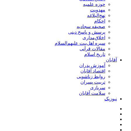
حوزه علمیه
مهدویت
نهج‌البلاغه
احکام
صحیفه سجادیه
پرسش و پاسخ دینی
اخلاق‌مداری
سیره اهل‌بیت علیهم‌السلام
مقالات قرآنی
تاریخ اسلام
آقایان
آموزش پدران
اقتصاد آقایان
روابط زناشویی
تربیت پسران
سربازی
سلامت آقایان
نیوزیک