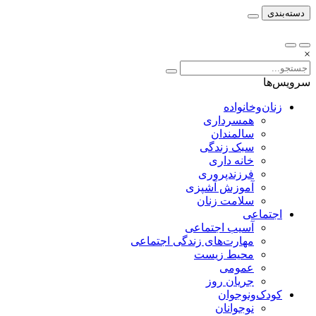
دسته‌بندی
×
سرویس‌ها
زنان‌وخانواده
همسرداری
سالمندان
سبک زندگی
خانه داری
فرزندپروری
آموزش آشپزی
سلامت زنان
اجتماعی
آسیب اجتماعی
مهارت‌های زندگی اجتماعی
محیط زیست
عمومی
جریان روز
کودک‌ونوجوان
نوجوانان