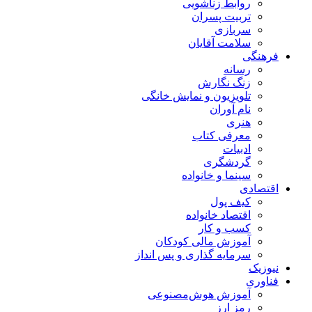
روابط زناشویی
تربیت پسران
سربازی
سلامت آقایان
فرهنگی
رسانه
زنگ نگارش
تلویزیون و نمایش خانگی
نام آوران
هنری
معرفی کتاب
ادبیات
گردشگری
سینما و خانواده
اقتصادی
کیف پول
اقتصاد خانواده
کسب و کار
آموزش مالی کودکان
سرمایه گذاری و پس انداز
نیوزیک
فناوری
آموزش هوش‌مصنوعی
رمز ارز