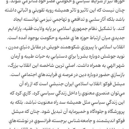
حوزها نيز از شرايط سياسي و حکومتي عصر خود متاثر مي شوند. و
چنان نيست که اين تاثير و تاثر هميشه رويه تقويتي و اثباتي داشته
باشد بلکه آثار سلبي و تدافعي و تهاجمي نيز مي توانسته ايجاد
کند. با تشکيل نظام جمهوري اسلامي بر پايه ولايت فقيه، پارادايم
جديدي ميان ارتباط حوزه ها ي علميه و حکومت بوجود آمده است.
انقلاب اسلامي با پيروزي شکوهمند خويش در مقابل دنياي مدرن ،
نويد جوشش دوباره بشر را براي دستيابي به حيات طيبه و آرمان
شهر الهي به همراه داشت. اصلي ترين شاخصه اين انقلاب بزرگ،
بازسازي حضور دوباره دين در عرصه ي فرايندهاي اجتماعي است.
ميشل فوکو :انقلاب اسلامي ايران جنبشي است که از راه آن
مي‌توان عنصري معنوي را داخل زندگي سياسي کرد. کاري کرد که
اين زندگي سياسي مثل هميشه سد راه معنويت نباشد. بلکه به
پرورشگاه و جلوه‌گاه و خميرمايه آن تبديل شود. چنان که ميشل
فوکو انديشمند و جامعه‌شناس برجسته فرانسوي در نوشته‌هاي