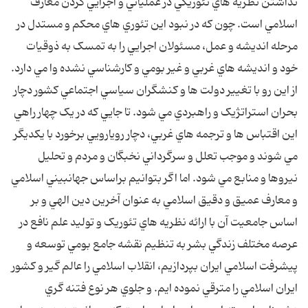
نداشتن نظريه هاي تئوريکي در عملياتي و اجرايي کردن معارف
اسلامي است. چون که در نبود اين تئوري هاي محکم و مستدل در
مرحله انديشه و عمل، مسئولان اجرايي را به تمسک به ذوقيات
خود و انديشه هاي غربي و غير بومي و کارشناسي نشده وا مي دارد.
از اين رو با تغيير دولت ها و کنشگران سياسي اجتماعي کشور دچار
بحران استراتژيک و راهبردي مي شود. تا جايي که در يک چهار راهي
اين اقتباس ها و ترجمه هاي غربي، دچار رويارويي برخورد با يکديگر
مي شوند و موجب تعلل و سرگرداني نخبگان و مردم و تحليل
نيروها و منابع مي شود. اما اگر بتوانيم براساس جهانبيني اسلامي
و معارف عميق و دقيق اسلامي به عنوان آخرين دين الهي و بر
اساس جامعيت آن با ارائه نظريه هاي تئوريک و توليد علم نافع در
عرصه مختلف زندگي بشر به تنظيم نقشه جامع بومي توسعه و
پيشرفت اسلامي ايران بپردازيم، انقلاب اسلامي را عالم گير و کشور
ايران اسلامي را مترقي نموده ايم. و جلوي هر نوع فتنه گري