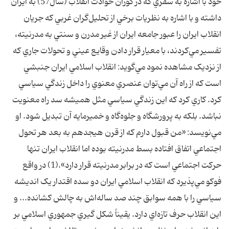
خود با اشاره به سفري که در کوران حوادث انقلاب (سال57) به ايران
داشته و با اشاره به نظريات برخي از تحليل‌گران غربي که جريان
انقلاب ايران را عبور جامعه ايران از غير مدرن و سنتي به مدرنيته،
تفسير مي‌کردند، با معيار قرار دادن وقايع عيني و تحولات جاري که
از نزديک مشاهده نمود مي‌گويد: انقلاب اسلامي ايران جنبشي
است که از راه آن مي‌توان عنصري معنوي را داخل زندگي سياسي
کرد. کاري کرد که اين زندگي سياسي مثل هميشه سد راه معنويت
نباشد. بلکه به پرورشگاه و جلوه‌گاه و خميرمايه آن تبديل شود. او
مي‌نويسد: «من قبول دارم که از قرن هيجدهم به بعد هر تحول
اجتماعي اتفاق افتاده بسط مدرنيته بوده اما انقلاب ايران تنها
حرکت اجتماعي است که در برابر مدرنيته قرار دارد».(1) در واقع
فوکو مي‌پذيرد که انقلاب اسلامي ايران دو سده اقتدار يک انديشه
سياسي را با همه سوابق چند صد ساله‌اش به چالش کشانده... و
اين انقلاب حرف تازه‌اي دارد. يقيناً شکل گيري جمهوري اسلامي بر