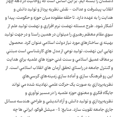
دشمنان را بسته ايم. بر اين اساس است که روحانيت در دهه چهار
انقلاب پيشرفت و عدالت - نقش نظريه پرداز و توليد دانش و
هدايت را به عهده دارد. تا حلقه مفقوده ميان حوزه و حکومت، پيدا و
آشکار شود. طرح مسئله نهضت نرم افزاري و نهضت توليد علم از
سوي مقام معظم رهبري را ميتوان در همين راستا و در جهت توليد
بهينه ي ساختارهاي مورد نياز دولت اسلامي عنوان کرد. محصول
نهايي اين نهضت، توليد نوعي از مدل هاي کارشناسي است مبتني
بر معاف عميق اسلامي و سنت غني حوزه هاي علميه براي هدايت
و کنترل جامعه در راستاي تحقق آرمان هاي انقلاب اسلامي است. از
اين رو فرهنگ سازي و آماده سازي زمينه‌هاي کرسي‌هاي
نظريه‌پردازي به صورت يک حرکت علمي نهادينه شده مي تواند
جايگاه فکري و معنوي حوزه علميه را در مسير نوآوري و
نظريه‌پردازي و توليد دانش و آزادانديشي و طراحي هندسه مسائل
جاري جامعه تقويت سازد. منابع: 1- ميشل فوکو، ايراني ها چه