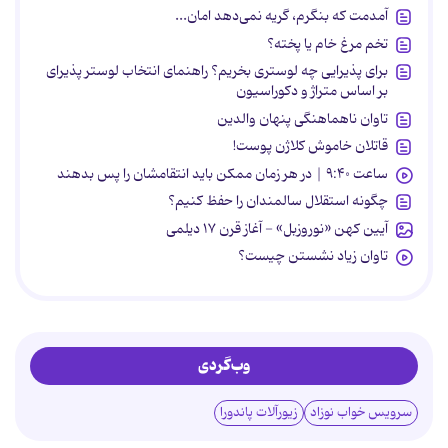
آمدمت که بنگرم، گریه نمی‌دهد امان...
تخم مرغ خام یا پخته؟
برای پذیرایی چه لوستری بخریم؟ راهنمای انتخاب لوستر پذیرای
بر اساس متراژ و دکوراسیون
تاوان ناهماهنگی پنهان والدین
قاتلان خاموش کلاژن پوست!
ساعت ۹:۴۰ | در هر زمان ممکن باید انتقامشان را پس بدهند
چگونه استقلال سالمندان را حفظ کنیم؟
آیین کهن «نوروزبل» - آغاز قرن ۱۷ دیلمی
تاوان زیاد نشستن چیست؟
وب‌گردی
سرویس خواب نوزاد
زیورآلات پاندورا