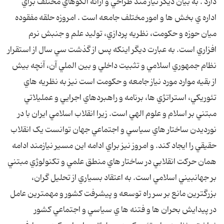
دارد . به بيان ديگر نياز مند طراحي و ارائه الگوهاي مختلف براي
اداره ي بخش ها و امور مختلف جامعه است . امروزه حلقه مفقوده
ميان حوزه و حکومت، نظريه پردازي، توليد علم و جنبش نرم
افزاري است. به عبارت ديگر اينکه پس از گذشت سي سال از استقرار
نظام جمهوري اسلامي و تثبيت داخلي و بين الملي آن، آنچه بيش
از بقيه موارد مورد نياز جامعه و حکومت است نيز به نظريه هاي
تئوريکي، استراتژي ها، برنامه و راهبردهاي اجرايي و عمليلاتي
مبتني بر اسلام و علوم الهي است. زيرا انقلاب اسلامي ايران با در
نورديدن ساختار هاي سياسي و اجتماعي جهان توانست يک انقلاب
حقيقي را ايجاد کند. و امروز نيز براي ادامه اين مسير نيازمند ادامه
همان حرکت انقلابي در ساختار هاي منطق علمي و تکنولوژي مبتني
بر جهانبيني اسلامي است. به اعتقاد بسياري از تحليل گران،
بزرگترين مانع بر سر راه توسعه و پيشرفت کشور و مهمترين عامل
در پيدايش بحران ها و فتنه ها ي سياسي و اجتماعي کشور