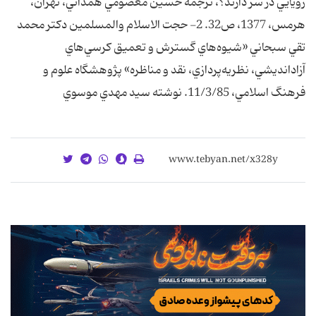
رؤيايي در سر دارند؟، ترجمه حسين معصومي همداني، تهران،
هرمس، 1377، ص32. 2- حجت الاسلام والمسلمين دکتر محمد
تقي سبحاني «شيوه‌هاي گسترش و تعميق کرسي‌هاي
آزادانديشي، نظريه‌پردازي، نقد و مناظره» پژوهشگاه علوم و
فرهنگ اسلامي، 11/3/85. نوشته سيد مهدي موسوي