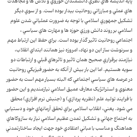
پايه انديشه هاي نظري دانشمندان حوزوي و تلاش ها و مجاهدت
هاي عملي و مبارزاتي روحانيت بيدار بوده است. و از سوي ديگر
تشکيل جمهوري اسلامي با توجه به ضرورت عملياتي شدن علوم
اسلامي بر روند دانش ورزي حوزه ها و مهارت هاي سياسي ،
اجتماعي روحانيت تاثير گذار بوده است. براي حفظ اين ارتباط مهم
و سرنوشت ساز اين دو نهاد، امروزه نيز همانند ابتداي انقلاب،
نيازمند برقراري صحيح همان تاثير و تاثرهاي قبلي و ارتباطات دو
سويه هستيم. اما اين بار بيش از آنکه به حضور فيزيکي روحانيت
در عرصه هاي سياسي اجتماعي که البته بسيار مهم است به حضور
معنوي و استراتژيک معارف عميق اسلامي نيازمنديم و اين حضور
با فرايند توليد علم (نظريه پردازي) و (جنبش نرم افزاري) محقق
مي شود. يعني، انقلاب اسلامي براي تحقق آرمانهاي خود و دستيابي
به اجتماع جهاني و تشکيل تمدن عظيم اسلامي نياز به سازوکاهاي
هماهنگ و مناسب با مباني اعتقادي خود جهت ايجاد ساختارتمدني