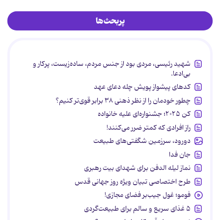
پربحث‌ها
شهید رئیسی، مردی بود از جنس مردم، ساده‌زیست، پرکار و
بی‌ادعا.
کدهای پیشواز پویش چله دعای عهد
چطور خودمان را از نظر ذهنی ۳۸ برابر قوی‌تر کنیم؟
کن ۲۰۲۵؛ جشنواره‌ای علیه خانواده
راز افرادی که کمتر ضرر می‌کنند!
دورود، سرزمین شگفتی‌های طبیعت
جان فدا
نماز لیله الدفن برای شهدای بیت رهبری
طرح اختصاصی تبیان ویژه روز جهانی قدس
فومو؛ غول جیب‌بر فضای مجازی!
۵ غذای سریع و سالم برای طبیعت‌گردی