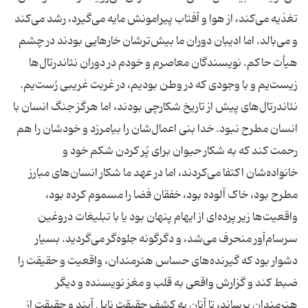
تغذیه می‌کند، از هوا و آفتاب پیرامونش مایه می‌گیرد، رشد می‌کند
و می‌بالد. اما ادیبان دوران ما بیش‌ترشان خارهایی بودند در چشم
هیأت حاکم. نویسندگان معاصرم و خودم در دوران نئاندرتال‌ها
زیست‌یم و با وجودی که در وطن بودیم، در غربت غریبی رُست‌یم.
نئاندرتال‌های پیش از تاریخ شکارچی بودند، اما هرگز جنگ انسان با
انسان مطرح نبود. خدا بنی اعمال‌شان را بیامرزد و خودشان را هم
رحمت کند که به شکار حیوان برای پُر کردن شکم خود و
خانواده‌شان اکتفا می‌کردند، اما در عهد ما شکار انسان‌های مبارز
مطرح بود، خاک آلوده بود، خفقان فضا را مسموم کرده بود،
واقعیت‌ها زیر پرده‌ای از ایهام پنهان بود یا با تبلیغات دروغین
سرسام‌آور منحرف می‌شد، و دگرگونه جلوه‌گر می‌گردید. بسیار
دشوار بود که گیرنده‌های حساس هنرمندان، واقعیت و حقیقت را
ضبط کند و گزارش واقعی به قلب و مغز نویسنده و دیگر
هنرمندان برساند، تا آنان به کشف حقیقت نایل آیند و حقیقت از