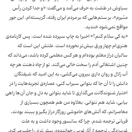
سیاوش در طشت به حرف می‌آمد و می‌گفت: «و جدا کردن رأس
منُیرم»، بر ستم‌هایی که بر مردم ایران رفته، گریسته‌ام. این جور
«به کی سلام کنم؟» اخیرا به چاپ سپرده شده است. پس کارنامه‌ی
هنری‌ام چهار ورق بیش‌تر نخورده است. علتش این است که
سالیان دراز معلم بوده‌ام و هر کس معلمی کرده باشد، می‌داند که
چنین اشتغالی آدم را سخت خالی می‌کند. تو از چاه ذهنت هر چه
آب زلال و روان داری بیرون می‌کشی، به این امید که شیفتگان
دانش را تا آن جا که بتوانی سیراب کنی، عصاره‌ی تجربه‌هایت را در
اختیار شنوندگانت می‌گذاری تا شاید بتوانی به دل و جان آن‌ها راهی
بیابی، شاید هم نتوانی. بعلاوه من هم همچون بسیاری از
معاصرانم، که آتش‌های خاموشی روزگار دراز بگیر و بببند بودند،
قربانی ترجمه شدم. چرا که سانسور وجود داشت و به علت
غرب‌زدگی، ترجمه از آثار غربی، خواننده‌ی بیش‌تری را جلب می‌کرد.