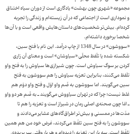
مجموعه «شهری چون بهشت» یادگاری است از دوران سیاه اختناق
و نموداری است از اجتماعی که در آن زیسته‌ام و زندگی را تجربه
کرده‌ام. بیش‌تر شخصیت‌های داستان‌هایش واقعی است و با آن‌ها
«سووشون» در سال 1348 از چاپ درآمد. این نام با فتح سین،
شکسته شده یا تلّفظ محلّی «سیاوشان» است و معنای آن زاری
کردن بر سوگ سیاوش است. چون شیرازی‌ها سیاوش را به فتح واو
تلَفظ می‌کنند، بنابراین تعزیه سیاوش را هم سووشون به فتح
سین می‌گویند. اما سووشون به ضّم واو اوّل و فتح واو دوّم هم
غلط نیست؛ چرا که در تهران سیاووش می‌گویند ـ به ضّم هر دو واو
ـ امّا چون صحنه‌ی اصلی رمان در شیراز است و تعزیه را هم تا
مدّت‌ها در ممسنی و بیش‌تر اطراق‌گاه‌های عشایر می‌دادند و
سووشون را به فتح سین تلفّظ می‌کردند، غرض خود من هم همین
تلفّظ است. سه بار این تعزیه را دیده‌ام و هر بار وقتی سر بریده‌ی