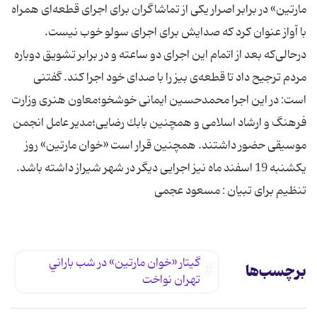
مارتین» در برابر اصرار یكی از تماشاگران برای اجرای قطعه‌ای همراه
با آواز عنوان كرد كه صدایش برای اجرای سولو خوب نیست.
درحالی‌كه بعد از اتمام این اجرای دو ساعته و در برابر تشویق دوباره
مردم ترجیح داد تا قطعه‌ی بیز را با صدای خود اجرا كند. گفتنی
است: در این اجرا محمدحسین ایمانی خوشخو؛معاون هنری وزارت
فرهنگ و ارشاد اسلامی و همچنین بابك رضایی؛مدیر عامل انجمن
موسیقی حضور داشتند. همچنین قرار است «خوان مارتین» روز
یكشنبه 19 اسفند ماه نیز اجرایی دیگر در شهر شیراز داشته باشد.
تنظیم برای تبیان : مسعود عجمی
گيتار «خوان‌ مارتين» در شب‌ باراني
برچسب‌ها
تهران نواخت