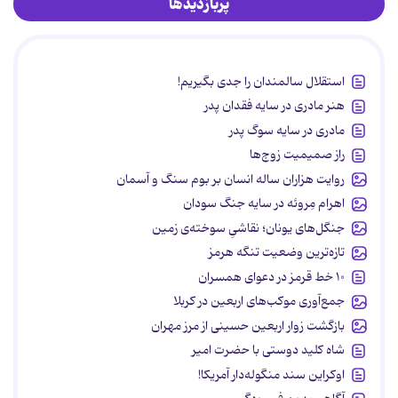
پربازدیدها
استقلال سالمندان را جدی بگیریم!
هنر مادری در سایه‌ فقدان پدر
مادری در سایه سوگ پدر
راز صمیمیت زوج‌ها
روایت هزاران ساله انسان بر بوم سنگ و آسمان
اهرام مِروئه در سایه جنگ سودان
جنگل‌های یونان؛ نقاشیِ سوخته‌ی زمین
تازه‌ترین وضعیت تنگه هرمز
۱۰ خط قرمز در دعوای همسران
جمع‌آوری موکب‌های اربعین در کربلا
بازگشت زوار اربعین حسینی از مرز مهران
شاه کلید دوستی با حضرت امیر
اوکراین سند منگوله‌دار آمریکا!