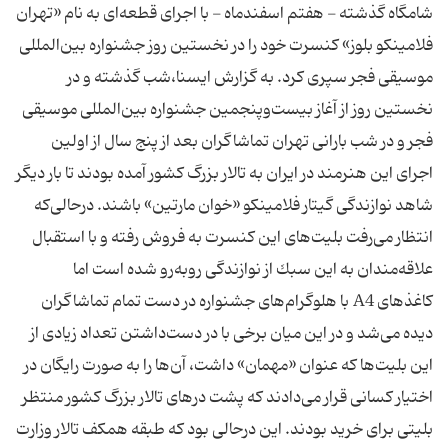
شامگاه گذشته - هفتم اسفندماه - با اجرای قطعه‌ای به نام «تهران
فلامینكو بلوز» كنسرت خود را در نخستین روز جشنواره بین‌المللی
موسیقی فجر سپری كرد. به گزارش ایسنا،شب گذشته و در
نخستین روز از آغاز بیست‌وپنجمین جشنواره بین‌المللی موسیقی
فجر و در شب بارانی تهران تماشاگران بعد از پنج سال از اولین
اجرای این هنرمند در ایران به تالار بزرگ كشور آمده بودند تا بار دیگر
شاهد نوازندگی گیتار فلامینكو «خوان مارتین» باشند. درحالی‌كه
انتظار می‌رفت بلیت‌های این كنسرت به فروش رفته و با استقبال
علاقه‌مندان به این سبك از نوازندگی روبه‌رو شده است اما
كاغذهای A4 با هلوگرام‌های جشنواره در دست تمام تماشاگران
دیده می‌شد و در این میان برخی با در دست‌داشتن تعداد زیادی از
این بلیت‌ها كه عنوان «مهمان» داشت، آن‌ها را به صورت رایگان در
اختیار كسانی قرار می‌دادند كه پشت درهای تالار بزرگ كشور منتظر
بلیتی برای خرید بودند. این درحالی بود كه طبقه همكف تالار وزارت