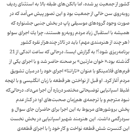
كشور از جمعیت پر شده، اما بالكن‌های طبقه بالا به استثنای ردیف
روبه‌روی سن خالی از جمعیت بود و این تصور پیش می‌آمد كه در
صورت وجود گروه‌های موسیقی پاپ در بخش جنبی جشنواره كه
همیشه با استقبال زیاد مردم روبه‌رو هستند، چرا یك اجرای سولو
(هر چند از هنرمندی مهم) باید در تالار چندهزار نفره كشور
برنامه‌ریزی شود؟! به گزارش ایسنا، درحالی كه ساعت اندكی از 21
گذشته بود،« خوان‌ مارتین» بر صحنه حاضر شد و با اجرای یكی از
فرم‌های فلامینكو با عنوان «تارانتا» اجرای خود را در میان تشویق
مردم آغاز كرد. او قبل از نواختن هر قطعه با زبان انگلیسی و با لهجه
غلیظ اسپانیایی توضیحاتی مختصر درباره آن اجرا می‌داد، درحالی‌كه
نبود مترجم و یا ترجمه‌ی هم‌زمان صحبت‌های او؛ در كنار عدم
پخش بروشورهای مربوط به این اجرا برای حاضران جای سوال و
سردرگمی داشت. این هنرمند شهیر اسپانیایی در بخش نخست
این كنسرت شش قطعه نواخت و كار خود را با اجرای قطعه‌ی