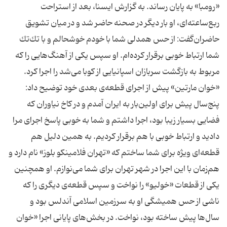
«رومبا» به پایان رساند. به گزارش ایسنا، بعد از استراحت
ربع‌ساعته‌ای، او بار دیگر در صحنه حاضر شد و در میان تشویق
حاضران‌گفت: از حس همدلی شما با خودم خوشحالم و با تك‌تك
شما ارتباط خوبی برقرار كرده‌ام. او سپس یكی از آهنگ‌هایی را كه
مربوط به بازگشت سربازان اسپانیایی از كوبا می‌شد را اجرا كرد.
«خوان مارتین» پیش از اجرای قطعه‌ی بعدی خود توضیح داد:
پنج‌سال پیش برای اولین‌بار به ایران آمدم و در كاخ نیاوران كه
فضایی بسیار زیبا بود، اجرا داشتم و شما به خوبی پاسخ اجرای مرا
دادید و ارتباط خوبی با هم برقرار كردیم. به همین دلیل هم
قطعه‌ای ویژه برای شما ساختم كه «تهران فلامینكو بلوز» نام دارد و
هم‌زمان با این اجرا در شهر تهران برای شما می‌نوازم. او همچنین
یكی از قطعات «خولیو» را نواخت و سپس قطعه‌ی دیگری را كه
ناشی از حس همیشگی او به سرزمین اسلامی آندلس بود و
سال‌ها پیش ساخته بود، نواخت. در بخش‌های پایانی اجرا «خوان