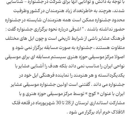
با توجه به دانش و توانایی آنها برای شرکت در جشنواره - شناسایی
شدند، هرچند به خاطرتعداد زیاد هنرمندان در کشور وظرفیت
محدود جشنواره ممکن است همه هنرمندان شایسته در جشنواره
حضور نداشته باشند . " اشرفی درباره نحوه برگزاری جشنواره گفت :
فرهنگ عشایر ناشی از شرایط تاریخی است و چون ایل های مختلف
متفاوت هستند ، جشنواره به صورت مسابقه برگزار نمی شود و
اصولا مرکز موسیقی حوزه هنری سیستم مسابقه ای برای موسیقی
نواحی ایران را مناسب نمی داند بلکه هدف را آشنایی عشایر با
یکدیگردانسته و هر هنرمند را نماینده فرهنگی ایل خود در
جشنواره می داند . گفتنی است اولین جشنواره موسیقی عشایر
ایران با عنوان « کوچ » توسط مرکز موسیقی حوزه هنری و با
مشارکت استانداری لرستان از 28 تا 30 شهریورماه در قلعه فلک
الافلاک خرم آباد برگزار می شود .