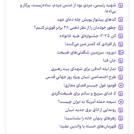
شهید رئیسی، مردی بود از جنس مردم، ساده‌زیست، پرکار و
بی‌ادعا.
کدهای پیشواز پویش چله دعای عهد
چطور خودمان را از نظر ذهنی ۳۸ برابر قوی‌تر کنیم؟
کن ۲۰۲۵؛ جشنواره‌ای علیه خانواده
راز افرادی که کمتر ضرر می‌کنند!
دورود، سرزمین شگفتی‌های طبیعت
جان فدا
نماز لیله الدفن برای شهدای بیت رهبری
طرح اختصاصی تبیان ویژه روز جهانی قدس
فومو؛ غول جیب‌بر فضای مجازی!
۵ غذای سریع و سالم برای طبیعت‌گردی
نتیجه حمله آمریکا به ایران چیست؟
رونمایی از اتاق برق جدید تبیان
زهرهای پنهان خانه را بشناسید!
قهرمان‌های خسته یا والدین مفید!