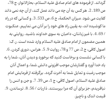
گرداند. از فرموده های امام صادق علیه السلام، بحارالانوار، ج 78،
ص 189. 2. هر کس به آن چه می داند عمل کند، از آن چه نمی داند
کفایت می شود. میزان الحکمة، ج 6، ص 533. 3. و کسانی که در راه
ما کوشیده اند، به یقین راه های خود را بر آنان می نماییم. عنکبوت
/ 69. 4. با غیر زبانتان، داعیان به سوی خداوند باشید. روایتی به
همین مضمون از امام صادق علیه السلام وارد شده است. ر. ک:
اصول کافی، ج 2، ص 77 و 78، روایت 9. 5. هراس، دوری کردن. 6.
با کسانی نشست و برخاست کنید که برخورد و دیدن آنان، شما را به
یاد خدا آورد و گفتارشان موجب افزونی دانش شما، و اعمال آنان
موجب رغبت و تمایل شما به آخرت گردد. برگرفته از فرمایش امام
صادق علیه السلام، اصول کافی، ج 1، ص 39. 7. و جن و انس را
نیافریدم، جز برای آن که مرا بپرستند. ذاریات / 56. 8. ترساندن. 9.
قیمت اندک و ناچیز.