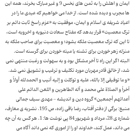
ایمان و اهلش را به ثمن های بَخس 9 و غیر مبارک بخرند، همه این
ها مجرب و دیده شده است. از خدا می خواهیم که عیدی ما را در
اعیاد شریفه ی اسلام و ایمان، موفقیت به «عزم راسخ ثابت دائم بر
ترک معصیت» قرار بدهد که مفتاح سعادت دنیویه و اخرویه است،
تا این که ترک معصیت ملکه بشود؛ و معصیت برای صاحب ملکه به
منزله زهر خوردن برای تشنه یا میته خوردن برای گرسنه است.
البته اگر این راه تا آخر مشکل بود و به سهولت و رغبت منتهی نمی
شد، از خالق قادر مهربان مورد تکلیف و ترغیب و تشویق نمی شد.
«و ما توفیقی إلا بالله، علیه و توکلت و إلیه أنیب و الحمدلله أولاً و
آخراً و الصلاة علی محمد و آله الطاهرین و اللعن الدائم علی
أعدائهم أجمعین» گروه دین و اندیشه - مهدی سیف جمالی
منبع: برگی از دفتر آفتاب، رضا باقی زاده، ص 195. نشریه ی معارف،
شماره ی 28، مرداد و شهریور 84 پی نوشت ها: 1. هر کس به آن چه
می داند، عمل کند، خداوند او را از اموری که نمی داند آگاه می