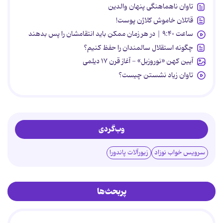
تاوان ناهماهنگی پنهان والدین
قاتلان خاموش کلاژن پوست!
ساعت ۹:۴۰ | در هر زمان ممکن باید انتقامشان را پس بدهند
چگونه استقلال سالمندان را حفظ کنیم؟
آیین کهن «نوروزبل» - آغاز قرن ۱۷ دیلمی
تاوان زیاد نشستن چیست؟
وب‌گردی
سرویس خواب نوزاد
زیورآلات پاندورا
پربحث‌ها