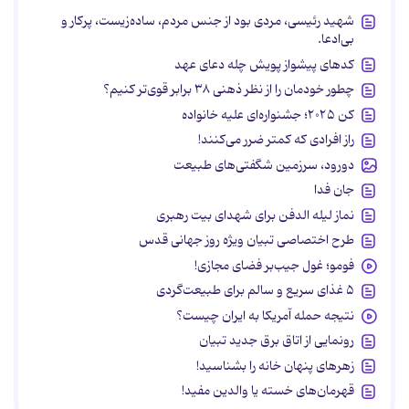
شهید رئیسی، مردی بود از جنس مردم، ساده‌زیست، پرکار و
بی‌ادعا.
کدهای پیشواز پویش چله دعای عهد
چطور خودمان را از نظر ذهنی ۳۸ برابر قوی‌تر کنیم؟
کن ۲۰۲۵؛ جشنواره‌ای علیه خانواده
راز افرادی که کمتر ضرر می‌کنند!
دورود، سرزمین شگفتی‌های طبیعت
جان فدا
نماز لیله الدفن برای شهدای بیت رهبری
طرح اختصاصی تبیان ویژه روز جهانی قدس
فومو؛ غول جیب‌بر فضای مجازی!
۵ غذای سریع و سالم برای طبیعت‌گردی
نتیجه حمله آمریکا به ایران چیست؟
رونمایی از اتاق برق جدید تبیان
زهرهای پنهان خانه را بشناسید!
قهرمان‌های خسته یا والدین مفید!