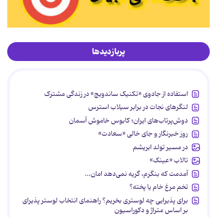
پربازدیدها
استفاده از جادوی «تکنیک ساندویچ» در زندگی مشترک
لنگرهای نجات در برابر سیلاب استرس
دوش‌پرتاب‌های ایران؛ کابوس خاموش آسمان
روز خبرنگار و جای خالی «سعادت»
در مسیر تولد ابریشم
تالاب «عینک»
آمدمت که بنگرم، گریه نمی‌دهد امان...
تخم مرغ خام یا پخته؟
برای پذیرایی چه لوستری بخریم؟ راهنمای انتخاب لوستر پذیرای
بر اساس متراژ و دکوراسیون