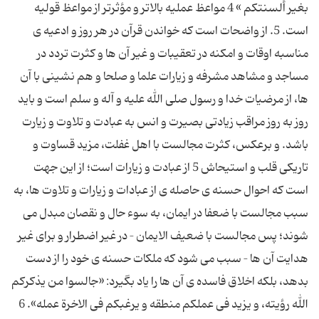
بغیر ألسنتکم » 4 مواعظ عملیه بالاتر و مؤثرتر از مواعظ قولیه
است. 5. از واضحات است که خواندن قرآن در هر روز و ادعیه ی
مناسبه اوقات و امکنه در تعقیبات و غیر آن ها و کثرت تردد در
مساجد و مشاهد مشرفه و زیارات علما و صلحا و هم نشینی با آن
ها، از مرضیات خدا و رسول صلی الله علیه و آله و سلم است و باید
روز به روز مراقب زیادتی بصیرت و انس به عبادت و تلاوت و زیارت
باشد. و برعکس، کثرت مجالست با اهل غفلت، مزید قساوت و
تاریکی قلب و استیحاش 5 از عبادت و زیارات است؛ از این جهت
است که احوال حسنه ی حاصله ی از عبادات و زیارات و تلاوت ها، به
سبب مجالست با ضعفا در ایمان، به سوء حال و نقصان مبدل می
شوند؛ پس مجالست با ضعیف الایمان – در غیر اضطرار و برای غیر
هدایت آن ها – سبب می شود که ملکات حسنه ی خود را از دست
بدهد، بلکه اخلاق فاسده ی آن ها را یاد بگیرد: «جالسوا من یذکرکم
الله رؤیته، و یزید فی عملکم منطقه و یرغبکم فی الاخرة عمله». 6