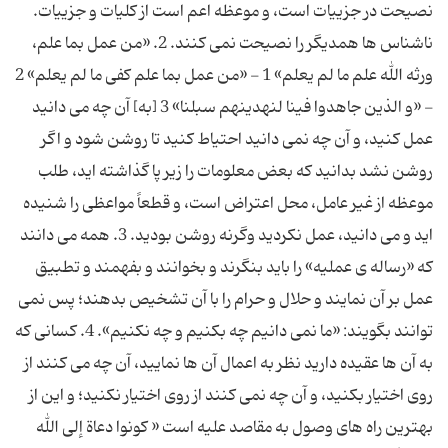
نصیحت در جزییات است، و موعظه اعم است از کلیات و جزییات.
ناشناس ها همدیگر را نصیحت نمی کنند. 2. «من عمل بما علم،
ورثه الله علم ما لم یعلم» 1 - «من عمل بما علم کفی ما لم یعلم» 2
- «و الذین جاهدوا فینا لنهدینهم سبلنا» 3 [به] آن چه می دانید
عمل کنید، و آن چه نمی دانید احتیاط کنید تا روشن شود و اگر
روشن نشد بدانید که بعض معلومات را زیر پا گذاشته اید، طلب
موعظه از غیر عامل، محل اعتراض است، و قطعاً مواعظی را شنیده
اید و می دانید، عمل نکردید وگرنه روشن بودید. 3. همه می دانند
که «رساله ی عملیه» را باید بنگرند و بخوانند و بفهمند و تطبیق
عمل بر آن نمایند و حلال و حرام را با آن تشخیص بدهند؛ پس نمی
توانند بگویند: «ما نمی دانیم چه بکنیم و چه نکنیم». 4. کسانی که
به آن ها عقیده دارید نظر به اعمال آن ها نمایید، آن چه می کنند از
روی اختیار بکنید، و آن چه نمی کنند از روی اختیار نکنید؛ و این از
بهترین راه های وصول به مقاصد علیه است « کونوا دعاة إلی الله