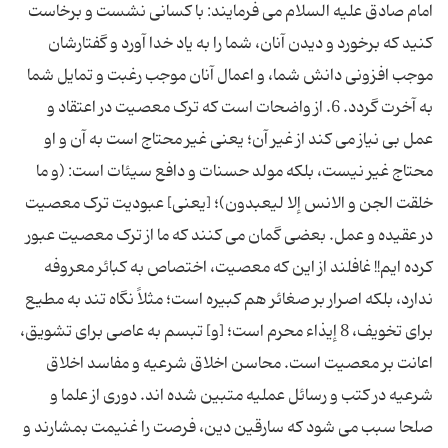
امام صادق علیه السلام می فرمایند: با کسانی نشست و برخاست
کنید که برخورد و دیدن آنان، شما را به یاد خدا آورد و گفتارشان
موجب افزونی دانش شما، و اعمال آنان موجب رغبت و تمایل شما
به آخرت گردد. 6. از واضحات است که ترک معصیت در اعتقاد و
عمل بی نیاز می کند از غیر آن؛ یعنی غیر محتاج است به آن و او
محتاج غیر نیست، بلکه مولد حسنات و دافع سیئات است: (و ما
خلقت الجن و الانس إلا لیعبدون)؛ [یعنی] عبودیت ترک معصیت
در عقیده و عمل. بعضی گمان می کنند که ما از ترک معصیت عبور
کرده ایم!! غافلند از این که معصیت، اختصاص به کبائر معروفه
ندارد، بلکه اصرار بر صغائر هم کبیره است؛ مثلاً نگاه تند به مطیع
برای تخویف، 8 إیذاء محرم است؛ [و] تبسم به عاصی برای تشویق،
اعانت بر معصیت است. محاسن اخلاق شرعیه و مفاسد اخلاق
شرعیه در کتب و رسائل عملیه متبین شده اند. دوری از علما و
صلحا سبب می شود که سارقین دین، فرصت را غنیمت بمشارند و