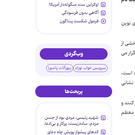
اوکراین سند منگوله‌دار آمریکا!
آگاهی بدون فرسودگی
فرمول شکست پنتاگون
ی نوین
خشی از
زار می
وب‌گردی
سرویس خواب نوزاد
زیورآلات پاندورا
ه است،
نشانی
پربحث‌ها
غ 100،000 ریال به حساب سیبا به شماره حساب 0102555515006 واریز کنند و
م معظم
شهید رئیسی، مردی بود از جنس
مردم، ساده‌زیست، پرکار و بی‌ادعا.
کدهای پیشواز پویش چله دعای