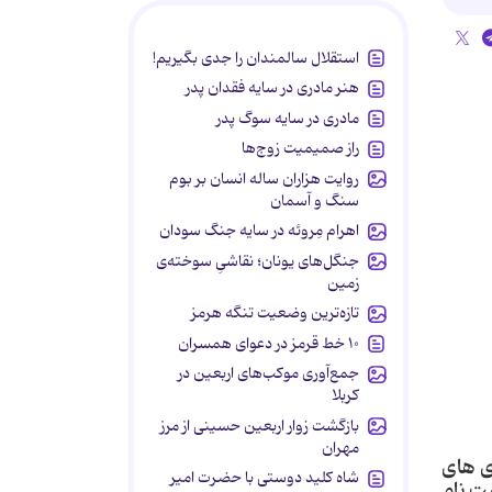
استقلال سالمندان را جدی بگیریم!
هنر مادری در سایه‌ فقدان پدر
مادری در سایه سوگ پدر
راز صمیمیت زوج‌ها
روایت هزاران ساله انسان بر بوم
سنگ و آسمان
اهرام مِروئه در سایه جنگ سودان
جنگل‌های یونان؛ نقاشیِ سوخته‌ی
زمین
تازه‌ترین وضعیت تنگه هرمز
۱۰ خط قرمز در دعوای همسران
جمع‌آوری موکب‌های اربعین در
کربلا
بازگشت زوار اربعین حسینی از مرز
مهران
ی های
شاه کلید دوستی با حضرت امیر
بت نام