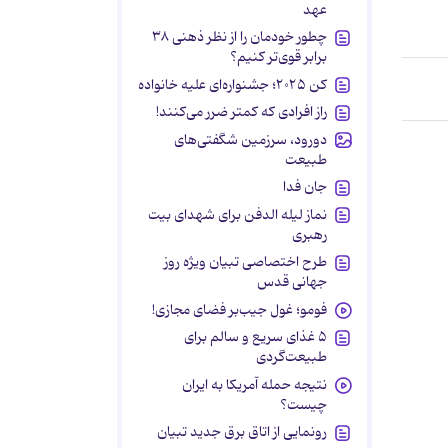
عهد
چطور خودمان را از نظر ذهنی ۳۸
برابر قوی‌تر کنیم؟
کن ۲۰۲۵؛ جشنواره‌ای علیه خانواده
راز افرادی که کمتر ضرر می‌کنند!
دورود، سرزمین شگفتی‌های
طبیعت
جان فدا
نماز لیله الدفن برای شهدای بیت
رهبری
طرح اختصاصی تبیان ویژه روز
جهانی قدس
فومو؛ غول جیب‌بر فضای مجازی!
۵ غذای سریع و سالم برای
طبیعت‌گردی
نتیجه حمله آمریکا به ایران
چیست؟
رونمایی از اتاق برق جدید تبیان