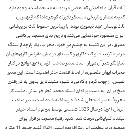
آیات قرآن و احادیثی كه بعضی مربوط به مسجد است، وجود دارد.
كتیبه ممتاز و تاریخی بایسنقر (فرزند گوهرشاد) كه از بهترین
ثلث‌نویسان عهد تیموری بوده، با زیباترین خطوط ثلث بر پیشانی
ایوان مقصوره خودنمایی می‌كند و تاریخ بنای مسجد بر كاشی
معرق، در این كتیبه به چشم می‌خورد. محراب، یك پارچه از سنگ
مرمر با تزیینات و كنده‌كاری و كتیبه‌ای در میان مقرنس‌كاری‌‌های آن،
نمایانگر هنر آن دوران است.منبر صاحب الزمان (عج) واقع در كنار
محراب ایوان مقصوره، از لحاظ قدمت حائز اهمیت است. این منبر
نفیس، از چوب گردو و گلابی با شیوه منبت‌كاری بدون به كار رفتن
میخ در آن، به دست پر توان استاد محمد نجار خراسانی، منبت كار
معروف عصر فتحعلی شاه قاجار ساخته شده است.منبر صاحب
الزمان (عج) در سال 1325 شمسی توسط مرحوم استاد حیدر
نیكنام گلپایگانی مرمت شد. گنبد رفیع مسجد بر فراز ایوان
مقصوره، بر عظمت این بنا افزوده است. ارتفاع گنبد حدود 41 متر و