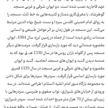
عهد قاجاریه نصب شده است. دو ایوان شرقی و غربی مسجد
گوهرشاد، با معرق‌كاری ممتاز و كتیبه‌‌هایی به خط ثلث، مسجد را
به رواق امام خمینی (قدس سره) و بست شیخ بهاء الدین مرتبط
می‌كند. این مسجد در طول زمان بر اثر عوامل طیبعی و انسانی
صدمات زیادی دیده است؛ از جمله در زمین لرزه سال 1084، ایوان
مقصوره صدماتی دید كه مورد بازسازی قرار گرفت. مرمت‌‌های دیگر
مسجد پس از گلوله باران روس‌‌ها در سال 1330 هـ.ق بود كه به
صدمه دیدن گنبد و ایوان‌‌های مسجد انجامید. گنبد و ایوان
مقصوره و ایوان‌‌های شرقی و غربی مسجد در سال 1339 قمری
مورد بازسازی اساسی قرار گرفت. سردرها: سردرها برای شكل دادن
به مجموعه بارگاه منور امام (علیه السلام) طراحی شده‌اند. در سه
ورودی از خیابان‌‌های شیرازی، نواب صفوی و طبرسی، سردرهایی با
زیربنای بیش از 70 هزار متر مربع احداث شده است. سردر شیرازی:
سردر شیرازی، در مسیر ورود زائران از خیابان شیرازی واقع شده و با