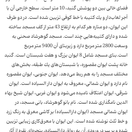
فضای خالی بین دو پوشش گنبد، 10 متر است. سطح خارجی آن با
آجر لعاب‌دار و یك كتیبه با خط كوفی تزیین شده است. در دو طرف
این ایوان، دو مناره هر كدام به ارتفاع 43 متر از كف مسجد ساخته
شده و دارای كتیبه‌‌هایی چند است. مسجد گوهرشاد صحنی به
وسعت 2800 متر مربع دارد و زیربنای آن 9400 متر مربع
است.بنای مسجد شامل 8 ایوان بزرگ و هفت شبستان است. گنبد
خانه پشت ایوان مقصوره، با شبستان‌‌های یك طبقه، بخش‌‌های
مختلف مسجد را به هم ربط می‌دهد. ایوان جنوبی، ایوان مقصوره
نام دارد و ایوان شمالی، معروف به ایوان دار السیاده است. ایوان
شرقی، ایوان اعتكاف نامیده می‌شود و ایوان غربی، ایوان شیخ بهاء
الدین نامگذاری شده است. نام بانو گوهرشاد، بانی مسجد، در
ایوان شمالی مسجد (ایوان دارالسیاده) بر كاشی معرق به رنگ زرد
و خط ثلث نوشته شده است. این ایوان با معرق‌كاری زیبایی تزیین
شده و بر سر در ورودی آن به رواق دارالسیاده، پنجره‌ای نقره از آثار