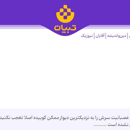
دین‌واندیشه
آقایان
نیوزیک
و عصبانيت سرش را به نزديكترين ديوار ممكن كوبيده اصلا تعجب نكنيد 
نشده است .........