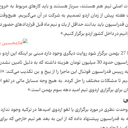
نفرات اصلی تیم هم هستند، سرباز هستند و باید كارهای مربوط به خروج آ
ك هفته پیش از زمان اردو تصمیم به شركت در آن می‌گیریم. هیچ‌وق
فدراسیون باید بدانند حداقل از یك و نیم ماه قبل قراردادهای حضور در
انیم در داخل كشور اردو برگزار كنیم.»
اما در حالی كه قرار شده اردوی داخلی تیم‌امید از 24 تا 27 بهمن برگزار شود روایت دیگری وجود دارد مبنی بر اینكه این 
مشكلات مالی لغو شده است. گویا این اردو برای فدراسیون حدود 30 میلیون تومان هزینه داشته كه به دلیل تام
ه رییس فدراسیون فوتبال این ماجرا را از بیخ و بن تكذیب می‌كند: «ای
دیم تا مشكلات مختلف را حل كرده. به هیچ وجه مسایل مالی در لغو ا
ان برای برگزاری اردوی تیم امید دهه سوم بهمن است.»
ی
ت نظری در مورد برگزاری یا لغو اردوی امیدها در تركیه وجود ندارد ام
ه به فدراسیون پیشنهاد داده كه از این به بعد هر تیم خارجی كه برای ب
 امید انجام دهد.