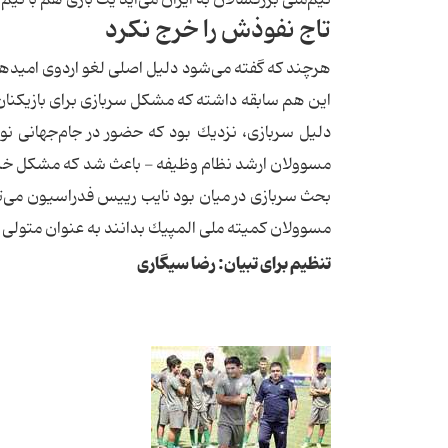
تاج نفوذش را خرج نكرد
هرچند كه گفته می‌شود دلیل اصلی لغو اردوی امیدها،
این هم سابقه داشته كه مشكل سربازی برای بازیكنان ت
دلیل سربازی، نزدیك بود كه حضور در جام‌جهانی نوج
بحث سربازی در میان بود نایب رییس فدراسیون می‌ت
مسوولان كمیته ملی المپیك بدانند به عنوان متولی تی
تنظیم برای تبیان: رضا سیگاری