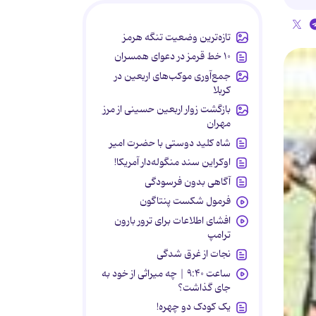
تازه‌ترین وضعیت تنگه هرمز
۱۰ خط قرمز در دعوای همسران
جمع‌آوری موکب‌های اربعین در
کربلا
بازگشت زوار اربعین حسینی از مرز
مهران
شاه کلید دوستی با حضرت امیر
اوکراین سند منگوله‌دار آمریکا!
آگاهی بدون فرسودگی
فرمول شکست پنتاگون
افشای اطلاعات برای ترور بارون
ترامپ
نجات از غرق شدگی
ساعت ۹:۴۰ | چه میراثی از خود به
جای گذاشت؟
یک کودک دو چهره!