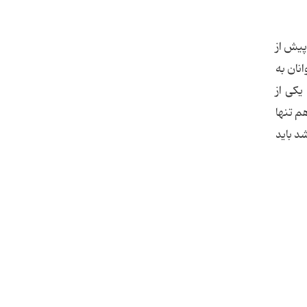
پیش از
نان به
یكی از
 این‌بار هم تنها
د باید