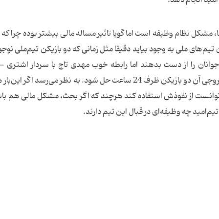
 مشكل نظام وظیفه است اما گویا تاثیر مساله مالی بیشتر بوده چرا كه 
یم‌های ملی به وجود بیاید دقیقا مثل زمانی كه دو بازیكن تیم‌ملی نوجوا
وانان را از دست بدهند اما رابطه خوب مهدی تاج با سردار اشتری - 
مسوولان ارشد نظام وظیفه - باعث شد كه مشكل خروجی آن دو بازیكن ظرف 24 ساعت حل شود. به نظر می‌رسد اگر
وانست از نفوذش استفاده كند هرچند كه اگر بحث، مشكل مالی هم باش
م‌امید چه وظیفه‌ای در قبال این تیم دارند.