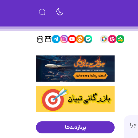
چرا
پربازدیدها