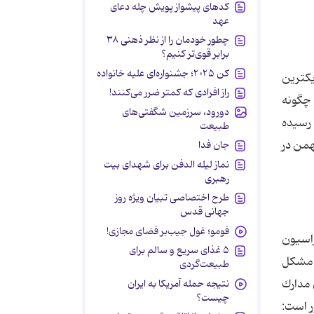
کدهای پیشواز پویش چله دعای
عهد
چطور خودمان را از نظر ذهنی ۳۸
برابر قوی‌تر کنیم؟
کن ۲۰۲۵؛ جشنواره‌ای علیه خانواده
یكترین
راز افرادی که کمتر ضرر می‌کنند!
 چگونه
دورود، سرزمین شگفتی‌های
 رسیده
طبیعت
امید - كه قرار بود در تركیه برگزار شود - بنا به دلایلی لغو شده. قرار بود این اردو از 21 تا 28 بهمن در
جان فدا
نماز لیله الدفن برای شهدای بیت
رهبری
طرح اختصاصی تبیان ویژه روز
جهانی قدس
فومو؛ غول جیب‌بر فضای مجازی!
راسیون
۵ غذای سریع و سالم برای
ن مشكل
طبیعت‌گردی
 مدارك
نتیجه حمله آمریکا به ایران
چیست؟
ر است: