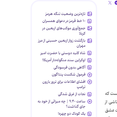
تازه‌ترین وضعیت تنگه هرمز
۱۰ خط قرمز در دعوای همسران
جمع‌آوری موکب‌های اربعین در
کربلا
بازگشت زوار اربعین حسینی از مرز
مهران
شاه کلید دوستی با حضرت امیر
اوکراین سند منگوله‌دار آمریکا!
آگاهی بدون فرسودگی
فرمول شکست پنتاگون
افشای اطلاعات برای ترور بارون
ترامپ
ست که
نجات از غرق شدگی
ساعت ۹:۴۰ | چه میراثی از خود به
اشی از
جای گذاشت؟
دت عشق
یک کودک دو چهره!