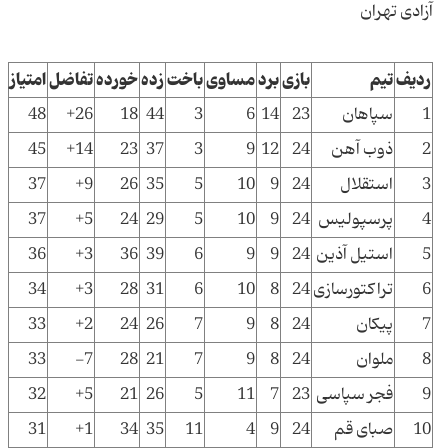
آزادی تهران
ردیف
تیم
بازی
برد
مساوی
باخت
زده
خورده
تفاضل
امتیاز
1
سپاهان
23
14
6
3
44
18
26+
48
2
ذوب آهن
24
12
9
3
37
23
14+
45
3
استقلال
24
9
10
5
35
26
9+
37
4
پرسپولیس
24
9
10
5
29
24
5+
37
5
استیل آذین
24
9
9
6
39
36
3+
36
6
تراکتورسازی
24
8
10
6
31
28
3+
34
7
پیکان
24
8
9
7
26
24
2+
33
8
ملوان
24
8
9
7
21
28
7-
33
9
فجر سپاسی
23
7
11
5
26
21
5+
32
10
صبای قم
24
9
4
11
35
34
1+
31