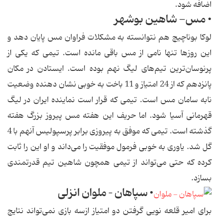
اضافه شود.
• مس- شاهین بوشهر
لوكا بوناچیچ هم نتوانسته به مشكلات فراوان مس پایان دهد و
این روزها تنها نامی از مس باقی مانده است. تیمی كه یكی از
پرنوسان‌ترین تیم‌های لیگ نهم بوده است. ایستادن در مكان
پانزدهم كه از 24 امتیاز و 11 باخت به خوبی نشان دهنده وضعیت
نابه سامان مس است. تیمی كه قرار است نماینده ایران در لیگ
قهرمانی آسیا شود. اما حریف این هفته مس پیروز بزرگ هفته
گذشته است. تیمی كه موفق به پیروزی برابر پرسپولیس آنهم با 4
گل شد. یاوری به خوبی فرمول موفقیت را می‌داند و او این را ثابت
كرده كه حتی می‌تواند از تیمی همچون شاهین تیم قدرتمندی
بسازد.
• سپاهان – ملوان انزلی
برای امیر قلعه نویی گرفتن دو امتیاز ازسه بازی نمی‌تواند نتایج