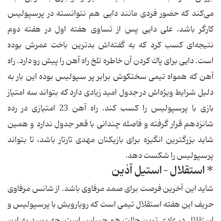
می‌كند كه حضور فردی مانند دایی هم نتوانسته در پرسپولیس
كارگر باشد. علی دایی پس از تساوی هفته اول در هفته دوم
نتیجه‌ای كسب كرد كه به گفته‌اش بدترین باخت عمرش بوده
است. دایی برای پاك كردن آن خاطره تلخ راه آهن را پیش رو دارد. راه
آهن كه همواه تیمی سختكوش برابر پر سپولیس بوده این بار به
دلیل شرایط ویژه‌اش در جدول امید زیادی دارد كه بتواند سه امتیاز
بازی با پرسپولیس را كسب كند. راه آهن 23 امتیازی در رده
شانزدهم قرار گرفته و فاصله چندانی با قعر جدول ندارد و همین
شاید بزرگترین انگیزه برای بازیكنان مهدی تارتار باشد، تا بتواند
پرسپولیس را شكست دهد.
* استقلال – استیل آذین
شاید این آخرین فرصت برای صمد مرفاوی باشد. از شانس مرفاوی
حریف این هفته استقلال تیمی است كه رویارویش با پرسپولیس و
استقلال در عادی ترین حالت هم حساس است. چه برسد به این