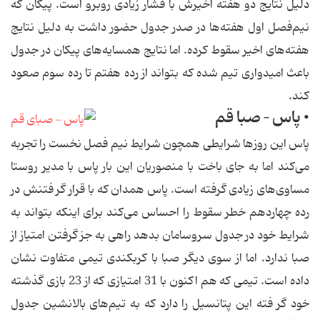
دلیل نتایج دو هفته اخیرش با فشار زیادی روبرو است. پیكان كه
نیم‌فصل اول هفته‌ها در صدر جدول حضور داشت به دلیل نتایج
هفته‌های اخیر سقوط كرده. اما نتایج همسایه‌های پیكان در جدول
باعث امیدواری تیم شده كه بتواند از رده هفتم تا رده سوم صعود
كند.
• پاس – صبا قم
پاس این روزها شرایطی همچون شرایط نیم فصل نخست را تجربه
می‌كند اما به جای باخت با منصوریان این بار پاس با مدیر روستا
مساوی‌های زیادی گرفته است. پاس همدان كه با قرار گر فتنش در
رده چهاردهم خطر سقوط را احساس می‌كند برای اینكه بتواند به
شرایط خود در جدول سروسامان بدهد راهی به جز گرفتن امتیاز از
صبا ندارد. اما از سوی دیگر صبا با كربكندی تیمی متفاوت نشان
داده است. تیمی كه هم اكنون با 31 امتیازی كه از 23 بازی گذشته
خود گر فته این پتانسیل را دارد كه به تیم‌های بالانشین جدول