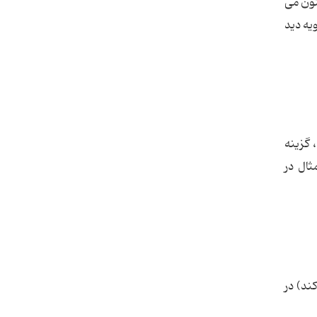
File- New Fro را برگزینید. اکنون می
یه دید
، گزینه
نوان مثال در
ی کند) در