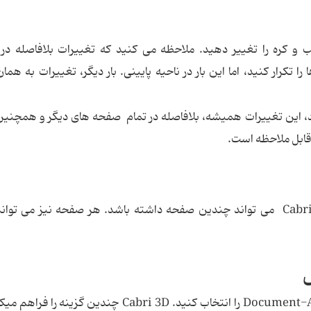
ده و سایز مکعب و کره را تغییر دهید. ملاحظه می کنید که تغییرات بلافاصله 
کرار کنید، اما این بار در ناحیه پایینی. بار دیگر، تغییرات به همان 
ید، این تغییرات همیشه، بلافاصله در تمام صفحه های دیگر و همچنین
قابل ملاحظه است.
همان طور که در بخش قبل دیدیم ، هر سند Cabri 3D می تواند چندین صفحه داشته باشد. هر صفحه نیز می ت
ض
برای اضافه کردن صفحه ای به سند خود، Document-Add Page را انتخاب کنید. Cabri 3D چندین گزی