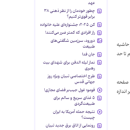
عهد
چطور خودمان را از نظر ذهنی ۳۸
برابر قوی‌تر کنیم؟
کن ۲۰۲۵؛ جشنواره‌ای علیه خانواده
راز افرادی که کمتر ضرر می‌کنند!
دورود، سرزمین شگفتی‌های
Manipula را انتخاب کنید. در حاشیه
طبیعت
 تا حد
جان فدا
نماز لیله الدفن برای شهدای بیت
رهبری
طرح اختصاصی تبیان ویژه روز
جهانی قدس
ت صفحه
فومو؛ غول جیب‌بر فضای مجازی!
اندازه
۵ غذای سریع و سالم برای
طبیعت‌گردی
نتیجه حمله آمریکا به ایران
چیست؟
رونمایی از اتاق برق جدید تبیان