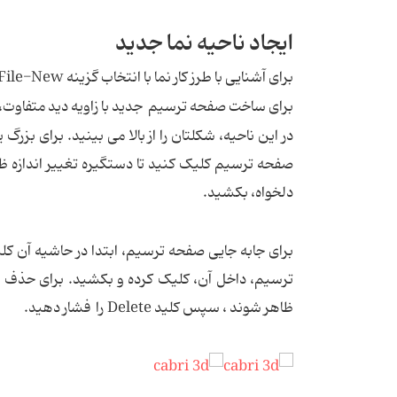
ایجاد ناحیه نما جدید
برای آشنایی با طرز کار نما با انتخاب گزینه File-New سند جدیدی را باز کرده، یک جعبه (مکعب) و یک کره ایجاد کنید.
برای ساخت صفحه ترسیم جدید با زاویه دید متفاوت، Document-Add View… Dimetric k=1/2 را انتخاب کنی
صفحه ترسیم کلیک کنید تا دستگیره تغییر اندازه ظ
دلخواه، بکشید.
برای جابه جایی صفحه ترسیم، ابتدا در حاشیه آن ک
ترسیم، داخل آن، کلیک کرده و بکشید. برای حذف یک
ظاهر شوند ، سپس کلید Delete را فشار دهید.