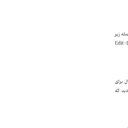
بلافاصله زیر
آن کلیک کنید تا صفحه انتخاب شود، سپس گزینه Edit-Delete
ید. (Empty US Letter Portrait) برای مثال برای
د زاویه دید که