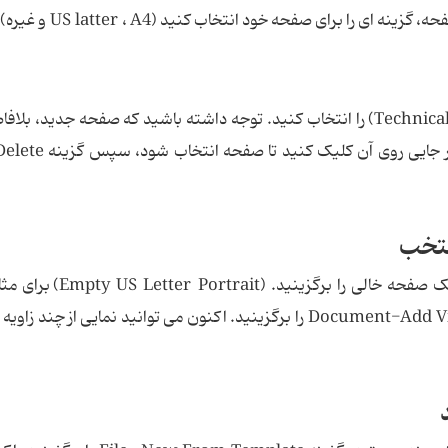
 را برای صفحه خود انتخاب کنید (US latter ، A4 و غیره)
به عنوان مثال، طرح( Technical Drawing US Layout US) را انتخاب کنید. توجه داشته باشید که صفحه جدید، 
صفحه فعال قرا می گیرد. جهت حذف یک صفحه، در جایی روی 
نتخب
Document-Add Page را انتخاب کرده سپس یک صفحه خالی را برگزین
انتخاب صفحه جدید روی آن کلیک کرده و گزینه Document-Add View را برگزینید. اکنون می توانید نمایی از چن