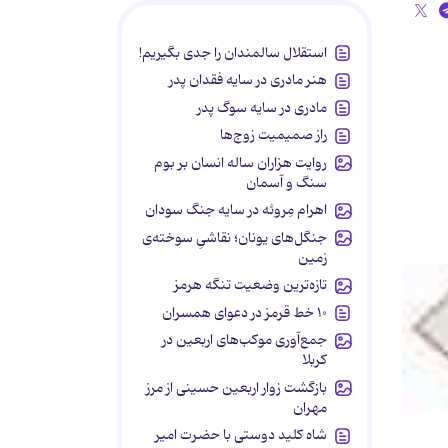
استقلال سالمندان را جدی بگیریم!
هنر مادری در سایه‌ فقدان پدر
مادری در سایه سوگ پدر
راز صمیمیت زوج‌ها
روایت هزاران ساله انسان بر بوم
سنگ و آسمان
اهرام مِروئه در سایه جنگ سودان
جنگل‌های یونان؛ نقاشیِ سوخته‌ی
زمین
تازه‌ترین وضعیت تنگه هرمز
۱۰ خط قرمز در دعوای همسران
جمع‌آوری موکب‌های اربعین در
کربلا
بازگشت زوار اربعین حسینی از مرز
مهران
شاه کلید دوستی با حضرت امیر