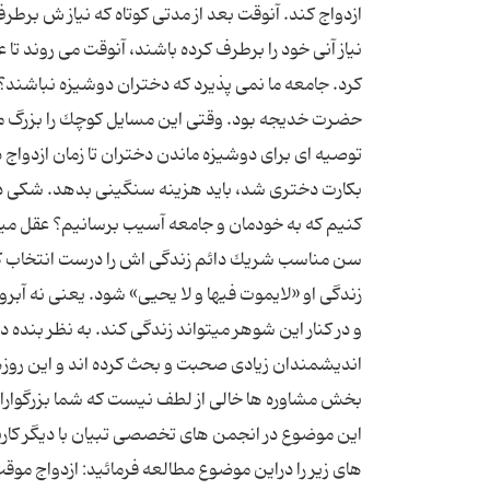
ازدواج كند. آنوقت بعد از مدتی كوتاه كه نیاز ش برط
نیاز آنی خود را برطرف كرده باشند، آنوقت می روند تا
كرد. جامعه ما نمی پذیرد كه دختران دوشیزه نباشند
حضرت خدیجه بود. وقتی این مسایل كوچك را بزرگ می ك
توصیه ای برای دوشیزه ماندن دختران تا زمان ازدواج 
بكارت دختری شد، باید هزینه سنگینی بدهد. شكی در ا
كنیم كه به خودمان و جامعه آسیب برسانیم؟ عقل میگوید
سن مناسب شریك دائم زندگی اش را درست انتخاب كند،
زندگی او «لایموت فیها و لا یحیی» شود. یعنی نه آبرو
و در كنار این شوهر میتواند زندگی كند. به نظر بنده د
اندیشمندان زیادی صحبت و بحث کرده اند و این روزها 
بخش مشاوره ها خالی از لطف نیست که شما بزرگواران 
این موضوع در انجمن های تخصصی تبیان با دیگر کاربرا
های زیر را دراین موضوع مطالعه فرمائید: ازدواج 