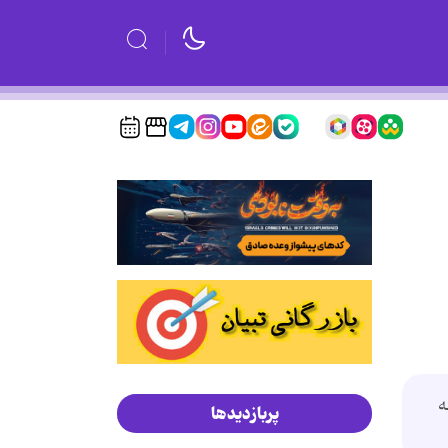
ه
پربازدیدها