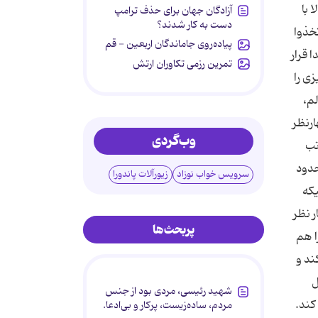
 با
آزادگان جهان برای حذف ترامپ
دست به کار شدند؟
به می فرماید: «اتخذوا
پیاده‌روی جاماندگان اربعین - قم
 قرار
تمرین رزمی تکاوران ارتش
زی را
لم،
رنظر
وب‌گردی
تب
حدود
سرویس خواب نوزاد
زیورآلات پاندورا
یكه
ر نظر
پربحث‌ها
ا هم
ند و
ل
شهید رئیسی، مردی بود از جنس
كند.
مردم، ساده‌زیست، پرکار و بی‌ادعا.