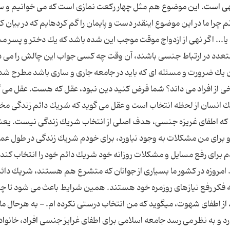
هی است. این موضوع هم مثل چهار ركعت نمازی است كه می خوانیم و س
 چرا ما در این موضوع اینقدر دست و پایمان را گم كردهایم كه در بیان ك
یا... اگر نهی از ازدواج موقت موجب این شده باشد كه یك دختر و پسر م
عدد در ارتباط جنسی باشند، آن وقت چه كسی جواب این چالش را می 
ان یك ضرورت و مسئله ای كه باید در جامعه جاری و ساری باشد مطرح ش
برخی از افراد می داند؟ شما فرض كنید دین نبود، عقل كه هست. عقل می 
یك انسان از لحظه انتخاب است و عقل می گوید كه شریك دائم زندگی م
د كه اطفای غریزه جنسی، هدف اصلی از انتخاب شریك زندگی نیست. یعنی
 برای من مشكلات به وجود نیاورد، برای خودم شریك زندگی در طول عمر
برای رفع مسایل و مشكلات روزانه خود شریك دائم خود را انتخاب كند.
روزه در كشور ما بسیاری از جوانان كه متشرع هم هستند، شریك دائ
ه فكر رفع نیازهای روزمره خود هستند. همین شرایط باعث می شود تا چن
از اطفای شهوت، میگوید كه من انتخاب درستی نكرده ام. - به هرحال ما
د و به نظر می رسد جامعه اسلامی برای اطفای غرایز جنسی افراد، خانواده 