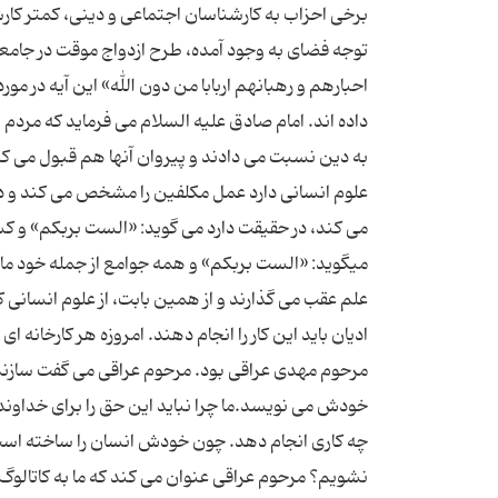
برخی احزاب به كارشناسان اجتماعی و دینی، كمتر كارش
احبارهم و رهبانهم اربابا من دون الله» این آیه در مو
داده اند. امام صادق علیه السلام می فرماید كه مردم نه
به دین نسبت می دادند و پیروان آنها هم قبول می كرد
علوم انسانی دارد عمل مكلفین را مشخص می كند و د
می كند، در حقیقت دارد می گوید: «الست بربكم» و كسی
میگوید: «الست بربكم» و همه جوامع از جمله خود ما د
علم عقب می گذارند و از همین بابت، از علوم انسانی ك
ادیان باید این كار را انجام دهند. امروزه هر كارخانه
مرحوم مهدی عراقی بود. مرحوم عراقی می گفت سازنده 
خودش می نویسد.ما چرا نباید این حق را برای خداوند ق
چه كاری انجام دهد. چون خودش انسان را ساخته است، چ
نشویم؟ مرحوم عراقی عنوان می كند كه ما به كاتالوگ