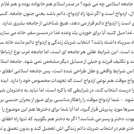
جامعه اسلامی چه می شود؟ در صدر اسلام هم خانواده بوده و هم غلام و
ل، ازدواج است و اگر تنها راه ازدواج، دائم باشد یعنی جنون جامعه. كس
ی است را ازدواج دائم قرار می دهد، هیچ شناختی از جامعه بشری ندارد. 
ا میل كنید آیا برای خوردن یك وعده غذا در مسیر سفر، خانه می سازید 
تاه سرپناه داشته باشد؟ انتخاب شریك زندگی و ازدواج دائم مانند خانه 
ت است. این شرایط عقلی هر جامعه ای است، اما جامعه غرب نوع ارتباطا
نند و تكلیف فرزند و خیلی از مسایل دیگر مشخص نمی شود. جامعه اسلام
ساس شرایط واقعی و عقل طراحی شده است، پس جامعه اسلامی اطفای ن
زدواج موقت هم نوعی ازدواج است که تعهدات مخصوص خود را دارد. ایده 
رست انتخاب كند، در شرایطی که باكره است، اما نباید به دخترمان شر
شود. - شما ازدواج موقت را راهكار مناسبی برای عبور از بحران جنسی بر
سرها مورد پذیرش قرار گیرد، اما آیا شما برای دخترها هم این موضوع را
وت، دختر و پسر می شناسد؟ اگر به دختر هم بگویید كه تنها راه اطفای
تر هم در انتخاب شریك دائم زندگی اش تعجیل كند و بدون تعمق و تد