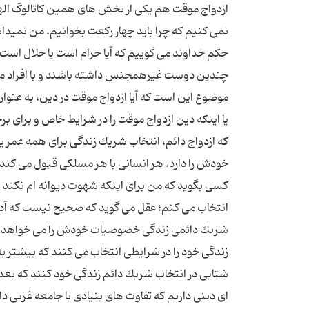
ازدواج موقت هم یكی از بخش های همین كاتالوگ ال
نمی كنیم كه چرا باید چهار ركعت بخوانیم. من نمیدانم
حكم خداوند می گوییم كه آیا حرام است یا حلال است 
چندین دوست غیرهمجنس داشته باشند و با افراد مت
موضوع این است كه آیا ازدواج موقت در دین، به عنو
یا اینكه دین ازدواج موقت را در شرایط خاص و برای 
كه ازدواج دائم، انتخاب شریك زندگی برای همه عمر 
خودش را دارد. هر انسانی با هر مسلكی قبول می كن
كسی بگوید كه من برای اینكه شهوت دیوانه ام نكند و
انتخاب می كنم؛ عقل می گوید كه صحیح نیست كه آدم 
شریك دائمی زندگی خصوصیات خودش را می خواهد. ام
زندگی خود را در شرایطی انتخاب می كنند كه بیشتر ب
شتابی در انتخاب شریك دائم زندگی خود كنند كه بعد 
ای دینی داریم كه تفاوت های بنیادی با جامعه غربی دار