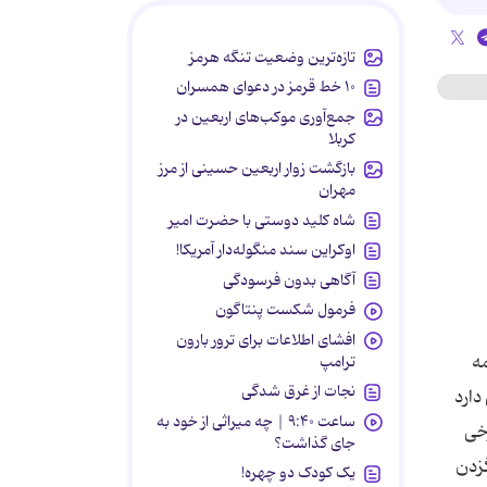
تازه‌ترین وضعیت تنگه هرمز
۱۰ خط قرمز در دعوای همسران
جمع‌آوری موکب‌های اربعین در
کربلا
بازگشت زوار اربعین حسینی از مرز
مهران
شاه کلید دوستی با حضرت امیر
اوکراین سند منگوله‌دار آمریکا!
آگاهی بدون فرسودگی
فرمول شکست پنتاگون
افشای اطلاعات برای ترور بارون
مه
ترامپ
نجات از غرق شدگی
دارد
ساعت ۹:۴۰ | چه میراثی از خود به
رخی
جای گذاشت؟
گزدن
یک کودک دو چهره!