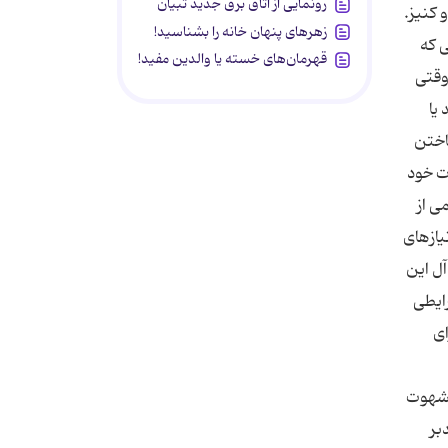
رونمایی از اتاق برق جدید تبیان
 كنیز.
زهرهای پنهان خانه را بشناسید!
ی كه
قهرمان‌های خسته یا والدین مفید!
وقتی
یا
ساختن
ت خود
ی از
یازهای
آل این
ایطی
ای
 شهوت
بر