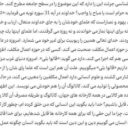
ناسی جرئت این را دارد كه این موضوع را در سطح جامعه مطرح كند. حالا
توجه فضای به وجود آمده، طرح ازدواج موقت در جامعه حرام است یا مباح یا واجب؟ خداوند در آیه 31 سوره تو
رد یهود و نصاراست كه علمای خودشان را به جای خداوند متعال، ارباب و خدا
 برای اینها نماز می خواندند و نه روزه می گرفتند، اما علمای اینها یك چی
ند. خدای تعالی همین را ربوبیت برای غیر خود می شمارد. امروزه در عا
ر حوزه اعمال مكلف، صحبت می كند. كسی كه در حوزه اعمال مكلف، اظها
 هم كه اجرا می كند، دارد می گوید: «قالوا بلی». امروزه دنیای غرب مر
اریم «قالوا بلی» میگوییم. علت آن هم این است كه علما پای شان را از 
نار می كشند و علوم انسانی دارد اعمال مكلفین را معین می كند، در حال
 ای محصولی را تولید می كند، كاتالوگ آن را هم خودش می نویسد. این اظها
هر كالایی در همه كارخانه های جهان، كاتالوگ و طریقه مصرف آن كالا ر
ایل باشیم؟ خدا باید بگوید این انسانی كه من خلق كرده ام، چطور كار ك
را ما این حقی را كه برای همه كارخانه ها قایل شدهایم، برای خدا قائ
 انسان می گوییم دین و این دین است كه باید بگوید انسان چگونه عمل 