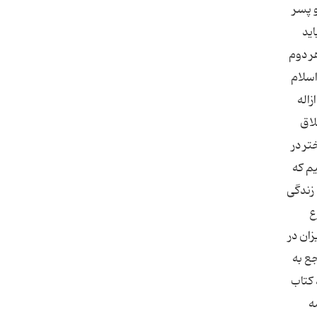
و پسر
اید
ر دوم
اسلام
زاله
لاق
تر در
م كه
 زندگی
ع
ان در
جع به
 کتاب
ه