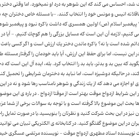
رف شد، احساس می كند كه این شوهر به درد او نمیخورد. اما وقتی دختر 
 عاقلانه انیس و مونس خود را انتخاب كنند. -با مسئله خاص دختران چه ب
؟ پیغمبر اسلام (ص) اولین همسری كه داشت باكره نبود و پیغمبر شوه
نیم، لازمه آن این است كه مسایل بزرگی را هم كوچك كنیم. - آیا در 
دائم شده است یا نه؟ باكره ماندن دختر یك ارزش است و اگر كسی باعث ا
ین نیست، اما برای حفظ این ارزش، آیا باید خودمان را گرفتار مسئله ط
 كه بین بد و بدتر، باید بد را انتخاب كرد. بله، ایده آل این است كه دخ
 در حالیكه دوشیزه است، اما نباید به دخترمان شرایطی را تحمیل كنی
ی او اجازه می دهد كه از یك زندگی و شوهر نامناسب رها شود و نه در این
ر این شرایط ازدواج موقت بهتر است از موقتا ازدواج . در باره ی این موضو
بحث این موضوع بالا گرفته است و با توجه به سوالات برخی از شما عزیز
نیز در این بحث شرکت کنید و نظرتان را بنویسید.یا در صورت تمایل را
ن در این موضوع گفتگو کنید. در کتابخانه ی الکتریکی تبیان می توانید
موقت نویسنده استاد مطهری ازدواج موقت - نویسنده مرتضی عسگری خیم