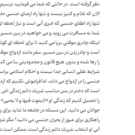
نظر گرفته است. در حالتی كه شما می فرمایید ترسیم 
الان كه غلام و كنیز نیست و تنها راه ارضای جنسی حلا
تنها راه اطفای جنسی كه امری آنی است و نیاز لحظه ا
شما به مسافرت می روید و می خواهید در بین مسیر، غذ
اینكه چادری موقتی برپا می كنید تا برای لحظه ای كو
است و چادر زدن در بین مسیر، سفر مانند ازدواج موق
را رها شده و بدون هیچ قانون و محدودیتی بنا می ك
شرایط عقلی انسانی جدا نیست و احكام اسلامی برا
جنسی را در ازدواج می داند، اما فراموش نكنیم كه ا
است كه دختر در سن مناسب شریك دائم زندگی اش را د
را تحمیل كنیم كه زندگی او «لایموت فیها و لا یحیی» 
جوانان می دانید. این مسئله در جامعه ما شاید برای پ
راهكاری برای عبور از بحران جنسی می دانید؟ مگر شه
آنی او انتخاب شریك دائم زندگی است، ممکن است دخ