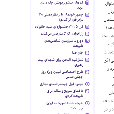
کدهای پیشواز پویش چله دعای
ئوال
عهد
ردن
چطور خودمان را از نظر ذهنی ۳۸
سلمان
برابر قوی‌تر کنیم؟
کن ۲۰۲۵؛ جشنواره‌ای علیه خانواده
دهد؟
راز افرادی که کمتر ضرر می‌کنند!
ده است
دورود، سرزمین شگفتی‌های
گوید
طبیعت
ختصات
جان فدا
نماز لیله الدفن برای شهدای بیت
 اگر
رهبری
م را
طرح اختصاصی تبیان ویژه روز
جهانی قدس
فومو؛ غول جیب‌بر فضای مجازی!
م
۵ غذای سریع و سالم برای
ان
طبیعت‌گردی
 جامعه
نتیجه حمله آمریکا به ایران
چیست؟
را در