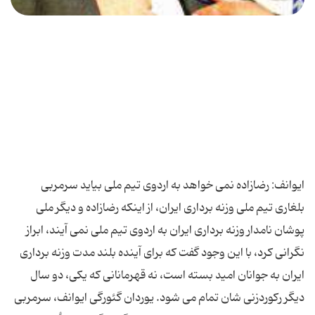
ایوانف: رضازاده نمى خواهد به اردوى تیم ملى بیاید سرمربى
بلغارى تیم ملى وزنه بردارى ایران، از اینكه رضازاده و دیگر ملى
پوشان نامدار وزنه بردارى ایران به اردوى تیم ملى نمى آیند، ابراز
نگرانى كرد، با این وجود گفت كه براى آینده بلند مدت وزنه بردارى
ایران به جوانان امید بسته است، نه قهرمانانى كه یكى، دو سال
دیگر ركوردزنى شان تمام مى شود. یوردان گئورگى ایوانف، سرمربى