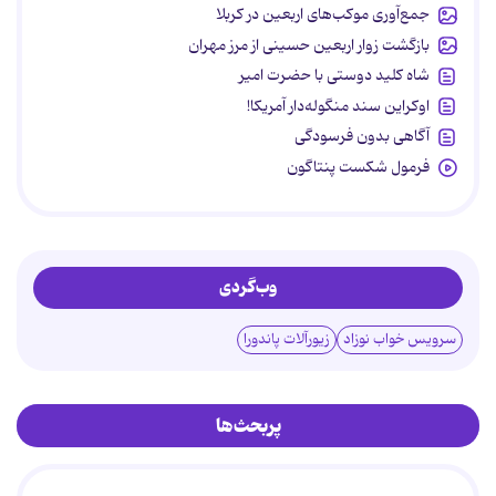
جمع‌آوری موکب‌های اربعین در کربلا
بازگشت زوار اربعین حسینی از مرز مهران
شاه کلید دوستی با حضرت امیر
اوکراین سند منگوله‌دار آمریکا!
آگاهی بدون فرسودگی
فرمول شکست پنتاگون
وب‌گردی
سرویس خواب نوزاد
زیورآلات پاندورا
پربحث‌ها