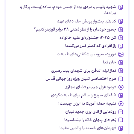
شهید رئیسی، مردی بود از جنس مردم، ساده‌زیست، پرکار و
بی‌ادعا.
کدهای پیشواز پویش چله دعای عهد
چطور خودمان را از نظر ذهنی ۳۸ برابر قوی‌تر کنیم؟
کن ۲۰۲۵؛ جشنواره‌ای علیه خانواده
راز افرادی که کمتر ضرر می‌کنند!
دورود، سرزمین شگفتی‌های طبیعت
جان فدا
نماز لیله الدفن برای شهدای بیت رهبری
طرح اختصاصی تبیان ویژه روز جهانی قدس
فومو؛ غول جیب‌بر فضای مجازی!
۵ غذای سریع و سالم برای طبیعت‌گردی
نتیجه حمله آمریکا به ایران چیست؟
رونمایی از اتاق برق جدید تبیان
زهرهای پنهان خانه را بشناسید!
قهرمان‌های خسته یا والدین مفید!