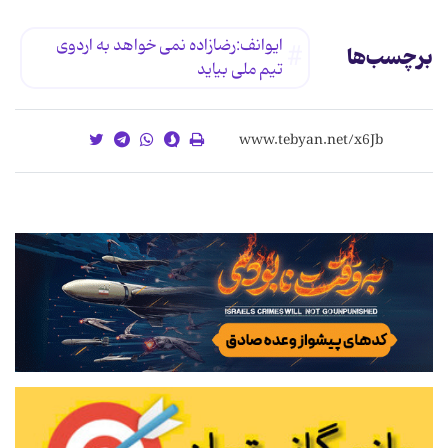
ایوانف:رضازاده نمى خواهد به اردوى
برچسب‌ها
تیم ملى بیاید