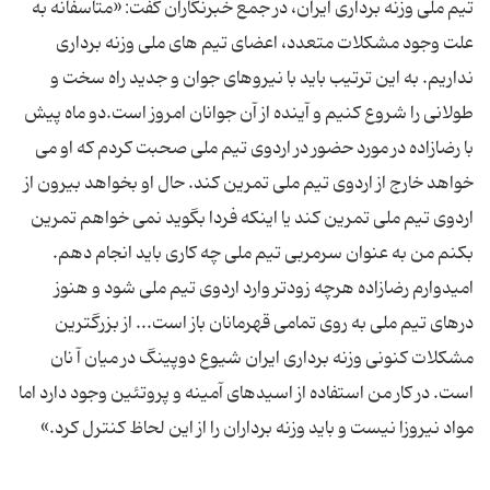
تیم ملى وزنه بردارى ایران، در جمع خبرنگاران گفت: «متأسفانه به
علت وجود مشكلات متعدد، اعضاى تیم هاى ملى وزنه بردارى
نداریم. به این ترتیب باید با نیروهاى جوان و جدید راه سخت و
طولانى را شروع كنیم و آینده از آن جوانان امروز است.دو ماه پیش
با رضازاده در مورد حضور در اردوى تیم ملى صحبت كردم كه او مى
خواهد خارج از اردوى تیم ملى تمرین كند. حال او بخواهد بیرون از
اردوى تیم ملى تمرین كند یا اینكه فردا بگوید نمى خواهم تمرین
بكنم من به عنوان سرمربى تیم ملى چه كارى باید انجام دهم.
امیدوارم رضازاده هرچه زودتر وارد اردوى تیم ملى شود و هنوز
درهاى تیم ملى به روى تمامى قهرمانان باز است... از بزرگترین
مشكلات كنونى وزنه بردارى ایران شیوع دوپینگ در میان آ نان
است. در كار من استفاده از اسیدهاى آمینه و پروتئین وجود دارد اما
مواد نیروزا نیست و باید وزنه برداران را از این لحاظ كنترل كرد.»