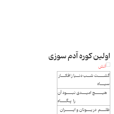
اولین کوره آدم سوزی
گشــــت شــب دنــیا ز افکـــار
سیـــاه
هیـــــچ امیـــدی نبــــود آن
را پـگــــاه
ظلـــم در یـــونان و ایـــــران