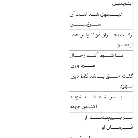
اینـچنیـن
عیــــسوی شــد امــت آن
ســـرزمیـــــن
رفــت نجـــران ذو نـَـواس هم
از یمــن
تـــا شـــود آگـــه ز حـــال
مــــرد و زن
گفـت حــــق بـــاشد فقط دین
یــهود
پـــس شـما بایـــد شویـد
اکنــون جهود
ســر بـــپیچیدنــــد از
فــــرمــــان او