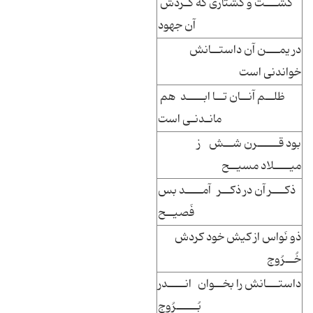
کشـــت و کشتاری که کـردش
آن جهود
در یمـــن آن داستــانش
خواندنی است
ظلــم آنــان تــا ابــــد هم
مانـدنـی است
بود قـــــرن شــش ز
میــــلاد مسیــح
ذکـــر آن در ذکــر آمــــد بس
فَصیــح
ذو نَواس از کیش خود کردش
خُــرُوج
داستـــانش را بخــوان انــــدر
بُـــــرُوج