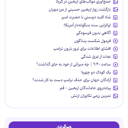
جمع‌آوری موکب‌های اربعین در کربلا
بازگشت زوار اربعین حسینی از مرز مهران
شاه کلید دوستی با حضرت امیر
اوکراین سند منگوله‌دار آمریکا!
آگاهی بدون فرسودگی
فرمول شکست پنتاگون
افشای اطلاعات برای ترور بارون ترامپ
نجات از غرق شدگی
ساعت ۹:۴۰ | چه میراثی از خود به جای گذاشت؟
یک کودک دو چهره!
آزادگان جهان برای حذف ترامپ دست به کار شدند؟
پیاده‌روی جاماندگان اربعین - قم
تمرین رزمی تکاوران ارتش
وب‌گردی