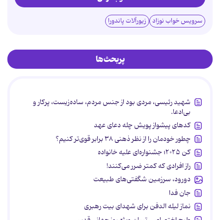
سرویس خواب نوزاد
زیورآلات پاندورا
پربحث‌ها
شهید رئیسی، مردی بود از جنس مردم، ساده‌زیست، پرکار و
بی‌ادعا.
کدهای پیشواز پویش چله دعای عهد
چطور خودمان را از نظر ذهنی ۳۸ برابر قوی‌تر کنیم؟
کن ۲۰۲۵؛ جشنواره‌ای علیه خانواده
راز افرادی که کمتر ضرر می‌کنند!
دورود، سرزمین شگفتی‌های طبیعت
جان فدا
نماز لیله الدفن برای شهدای بیت رهبری
طرح اختصاصی تبیان ویژه روز جهانی قدس