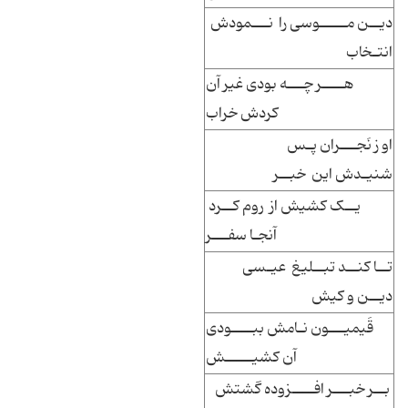
دیــن مـــــوسی را نـــمودش
انتـخاب
هــــر چـــه بودی غیر آن
کردش خراب
او ز نَجـــران پـس
شنیـدش این خبــر
یــک کشیش از روم کــرد
آنجـا سفـــر
تــا کنــد تبــلیغ عیـسی
دیــن و کیش
قَیمیـــون نـامش ببــــودی
آن کشیـــــش
بــر خبـــر افــــزوده گشتش