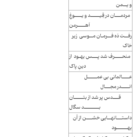
و یــمن
مردمـــان در قِیـــــد و یــــوغِ
اَهــــرمن
رفــت دَه فــرمـان مــوسی زیر
خاک
منحــــرف شد پـــس یهـود از
دینِ پاک
عــــالمانی بی عمـــــل
انــــدر مجـــال
قـــدس پر شد از بتـــــان
بــــــــد سگال
داستـــانهــایی خشـــن از آن
یهــــــود