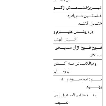
زان بشـــد
لبــــریزخشـــمـــش از گلـــو
خشمگــین فـــریاد زد
خنــدق کَنَنــد
در درونـــش هیــــــزم و
آتــــش نَهَنـد
فـــوج فـــوج از آن مسیـــحی
مسلکان
او بیافکنــدش بــه آتــــش
آن زمــــان
بــــــود آدم ســــوز اول آن
یهــــــود
بعـــدها این قصـه را وارون
نمـــود...