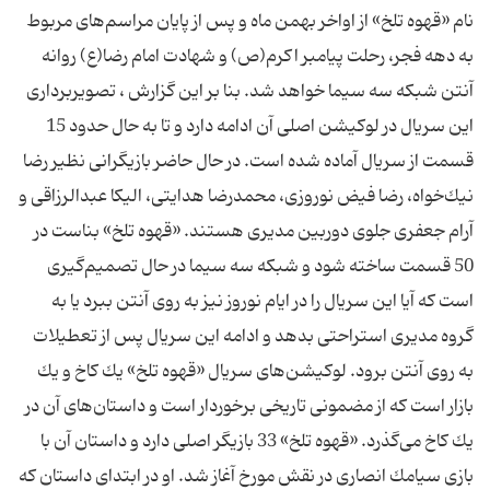
نام «قهوه تلخ» از اواخر بهمن ماه و پس از پایان مراسم‌های مربوط
به دهه فجر، رحلت پیامبر اكرم(ص) و شهادت امام رضا(ع) روانه
آنتن شبكه سه سیما خواهد شد. بنا بر این گزارش ، تصویربرداری
این سریال در لوكیشن اصلی آن ادامه دارد و تا به حال حدود 15
قسمت از سریال آماده شده است. در حال حاضر بازیگرانی نظیر رضا
نیك‌خواه، رضا فیض نوروزی، محمدرضا هدایتی، الیكا عبدالرزاقی و
آرام جعفری جلوی دوربین مدیری هستند. «قهوه تلخ» بناست در
50 قسمت ساخته شود و شبكه سه سیما در حال تصمیم‌گیری
است كه آیا این سریال را در ایام نوروز نیز به روی آنتن ببرد یا به
گروه مدیری استراحتی بدهد و ادامه این سریال پس از تعطیلات
به روی آنتن برود. لوكیشن‌های سریال «قهوه تلخ» یك كاخ و یك
بازار است كه از مضمونی تاریخی برخوردار است و داستان‌های آن در
یك كاخ می‌گذرد. «قهوه تلخ» 33 بازیگر اصلی دارد و داستان آن با
بازی سیامك انصاری در نقش مورخ آغاز ‌شد. او در ابتدای داستان كه