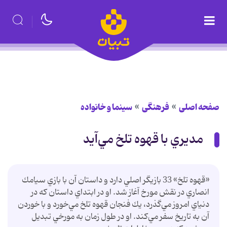
صفحه اصلی
فرهنگی
سینما و خانواده
مديري با قهوه تلخ مي‌آيد
«قهوه تلخ» 33 بازيگر اصلي دارد و داستان آن با بازي سيامك
انصاري در نقش مورخ آغاز ‌شد. او در ابتداي داستان كه در
دنياي امروز مي‌گذرد، يك فنجان قهوه تلخ مي‌خورد و با خوردن
آن به تاريخ سفر مي‌كند. او در طول زمان به مورخي تبديل