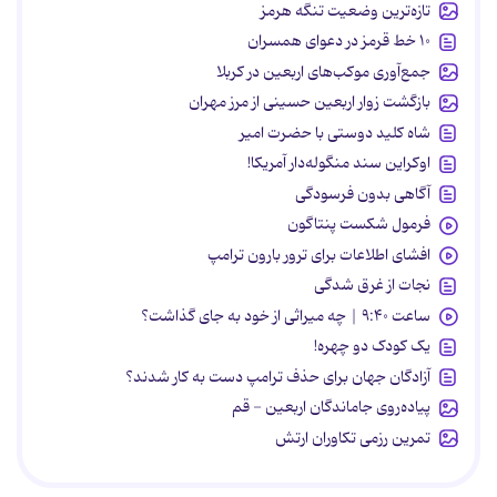
تازه‌ترین وضعیت تنگه هرمز
۱۰ خط قرمز در دعوای همسران
جمع‌آوری موکب‌های اربعین در کربلا
بازگشت زوار اربعین حسینی از مرز مهران
شاه کلید دوستی با حضرت امیر
اوکراین سند منگوله‌دار آمریکا!
آگاهی بدون فرسودگی
فرمول شکست پنتاگون
افشای اطلاعات برای ترور بارون ترامپ
نجات از غرق شدگی
ساعت ۹:۴۰ | چه میراثی از خود به جای گذاشت؟
یک کودک دو چهره!
آزادگان جهان برای حذف ترامپ دست به کار شدند؟
پیاده‌روی جاماندگان اربعین - قم
تمرین رزمی تکاوران ارتش