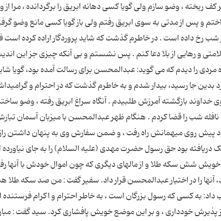
 کف ريخته ، وضو سازم ولى گويا کسى دهانه ابريق را برگردانده ، مرا از 
داختم و پس از مدتى به سوى ابريق رفتم ولى باز گويا کسى مانع وضو گرف
ز شب رخ داده است . در خاطرم گذشت که شايد پروردگار اراده کرده است فر
متى و رهايى از بلا دعا کنم . پس نشستم و بى آنکه چيزى جز اين انديش
اه مردى را ديدم که مى گويد: عبدالمحسن براى رسالت آمده بود، گويا شا
 بدين جا رسيد، بيدار شدم و به خاطرم گذشت که در احترام و گراميدا
خداوند بازگشته آمرزش طلبيدم . آنگاه سراغ ابريق رفته ، وضو ساختم
 نافله شب را قضا کردم . هنگام ظهر عبدالمحسن با ميزبان آسمان تبارش
بود پيش روى ميهمانش راه رفت ، و ضمن سفارش وى به پنهان داشتن را
ک دريافته بود حق رسول حضرت مهدى (عليه السلام) را به جاى نياورده
ويژه خويش شش سکه طلا و از مالهاى ديگرى که چون اموال خودش با آنها رفت
، آنها را در اختيار عبدالمحسن قرار داد. سفير گفت : من صد سکه طلا هم
ب داد: به کسى که رسول بزرگان است ، به خاطر احترام و اکرام فرستنده
از پذيرش خوددارى ، و بر اين موضع خويش پافشارى کرد. سيد گفت : مبا