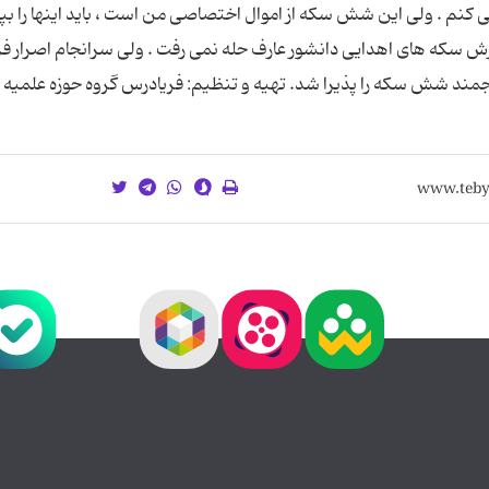
مى کنم . ولى اين شش سکه از اموال اختصاصى من است ، بايد اينها را بپ
رش سکه هاى اهدايى دانشور عارف حله نمى رفت . ولى سرانجام اصرار فر
مند شش سکه را پذيرا شد. تهيه و تنظيم: فريادرس گروه حوزه علميه