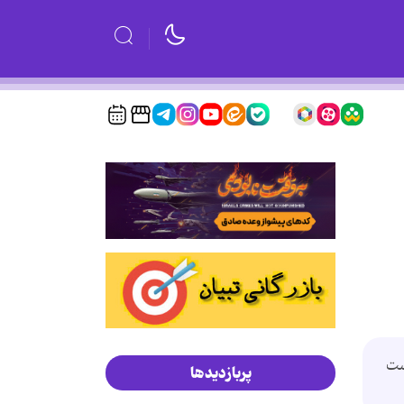
ست
پربازدیدها