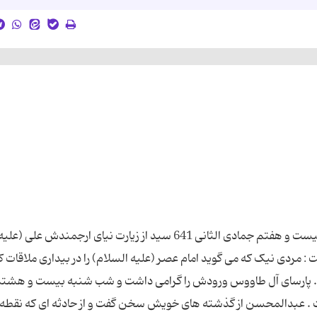
رازهاى جمعه شب ديدار با عبدالمحسن شب جمعه بيست و هفتم جمادى الثانى 641 سيد از زيارت نياى ارجمندش على (علي
 : مردى نيک که مى گويد امام عصر (عليه السلام) را در بيدارى ملاقات ک
. پارساى آل طاووس ورودش را گرامى داشت و شب شنبه بيست و هشت
ت . عبدالمحسن از گذشته هاى خويش سخن گفت و از حادثه اى که نقط