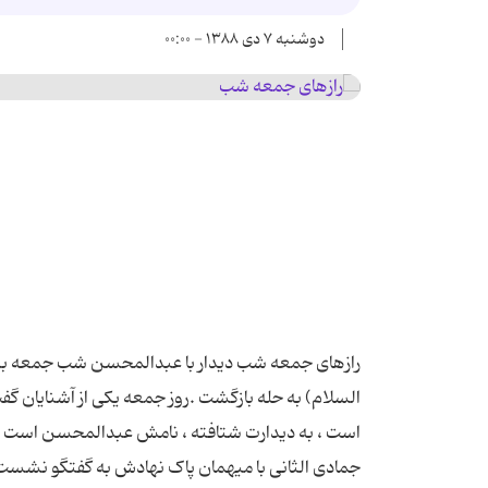
دوشنبه ۷ دی ۱۳۸۸ - ۰۰:۰۰
السلام) به حله بازگشت .روز جمعه يکى از آشنايان گفت
است ، به ديدارت شتافته ، نامش عبدالمحسن است 
جمادى الثانى با ميهمان پاک نهادش به گفتگو نشس