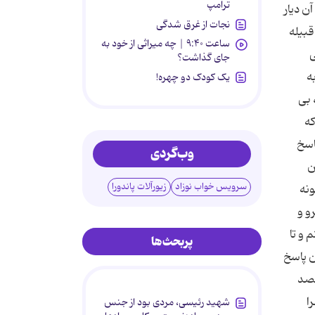
ترامپ
ن ديار
نجات از غرق شدگی
قبيله
ساعت ۹:۴۰ | چه میراثی از خود به
ى
جای گذاشت؟
ه
یک کودک دو چهره!
فتم ، بى
که
اسخ
وب‌گردی
ن
سرویس خواب نوزاد
زیورآلات پاندورا
ونه
و و
 و تا
پربحث‌ها
ن پاسخ
قصد
ا
شهید رئیسی، مردی بود از جنس