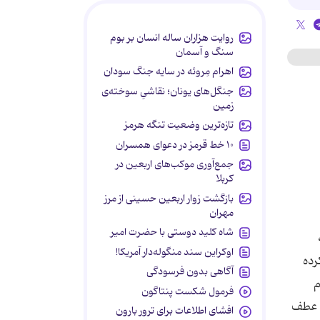
روایت هزاران ساله انسان بر بوم
سنگ و آسمان
اهرام مِروئه در سایه جنگ سودان
جنگل‌های یونان؛ نقاشیِ سوخته‌ی
زمین
تازه‌ترین وضعیت تنگه هرمز
۱۰ خط قرمز در دعوای همسران
جمع‌آوری موکب‌های اربعین در
کربلا
بازگشت زوار اربعین حسینی از مرز
مهران
شاه کلید دوستی با حضرت امیر
ه
اوکراین سند منگوله‌دار آمریکا!
رده
آگاهی بدون فرسودگی
م
فرمول شکست پنتاگون
ه عطف
افشای اطلاعات برای ترور بارون