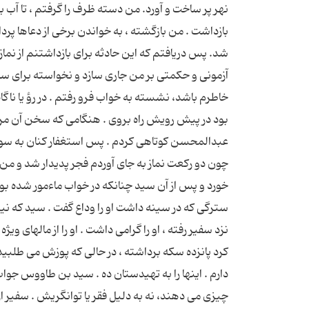
نهر پر ساخت و آورد. من دسته ظرف را گرفتم ، تا آب بر
بازداشت . من بازگشته ، به خواندن برخى از دعاها پر
شد. پس دريافتم که اين حادثه براى بازداشتنم از نما
آزمونى و حکمتى بر من جارى سازد و نخواسته براى سلا
خاطرم باشد، نشسته به خواب فرو رفتم . در رؤ يا ناگ
بود در پيش رويش راه بروى . هنگامى که سخن آن مرد
عبدالمحسن کوتاهى کردم . پس استغفار کنان به سوى 
چون دو رکعت نماز به جاى آوردم فجر پديدار شد و من
خورد و پس از آن سيد چنانکه در خواب ماءمور شده 
سترگى که در سينه داشت او را وداع گفت . سيد که ني
نزد سفير رفته ، او را گرامى داشت . او را از مالهاى 
کرد پانزده سکه برداشته ، در حالى که پوزش مى طلبيد
دارم . اينها را به تهيدستان ده . سيد بن طاووس جوا
چيزى مى دهند، نه به دليل فقر يا توانگريش . سفير 