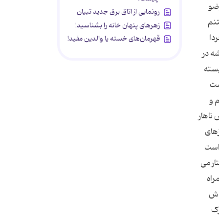
وضو
رونمایی از اتاق برق جدید تبیان
تنم
زهرهای پنهان خانه را بشناسید!
دا
قهرمان‌های خسته یا والدین مفید!
ه در
يسته
شت
 و
 ناهار
زهاى
 است
ار مى
راه
 اش
رک