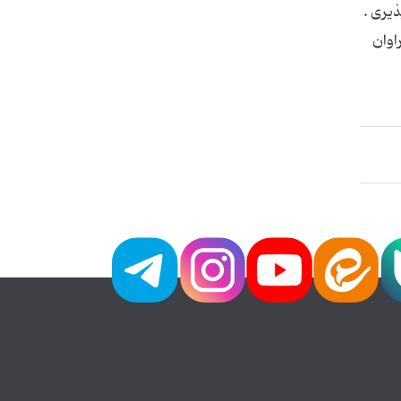
ذيرى .
اوان