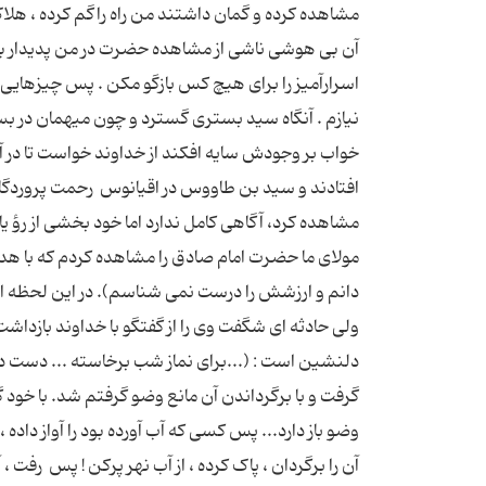
مشاهده کرده و گمان داشتند من راه راگم کرده ، هلاک
آن بى هوشى ناشى از مشاهده حضرت در من پديدار ب
اسرارآميز را براى هيچ کس بازگو مکن . پس چيزهاي
نيازم . آنگاه سيد بسترى گسترد و چون ميهمان در بستر
خواب بر وجودش سايه افکند از خداوند خواست تا در آن
افتادند و سيد بن طاووس در اقيانوس ‍ رحمت پرورد
مولاى ما حضرت امام صادق را مشاهده کردم که با هد
دانم و ارزشش را درست نمى شناسم). در اين لحظه از 
ولى حادثه اى شگفت وى را از گفتگو با خداوند بازدا
دلنشين است : (...براى نماز شب برخاسته ... دست دراز
گرفت و با برگرداندن آن مانع وضو گرفتم شد. با خود
وضو باز دارد... پس کسى که آب آورده بود را آواز داده ،
آن را برگردان ، پاک کرده ، از آب نهر پرکن ! پس ‍ رفت 