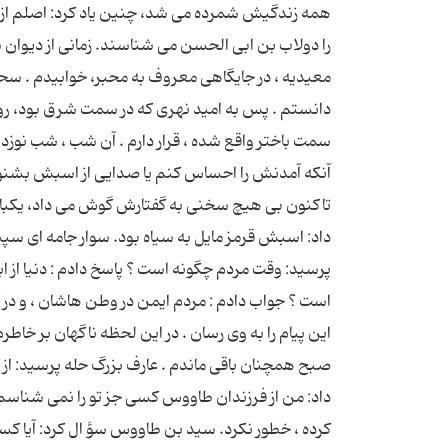
همه زندگيش شمرده مى شد، چنين ياد کرد: اصلم ازحصن
را دولاب بن ابى الحسن مى شناسند. زمانى از ديوان 
معيديه ، در جايگاهى معروف به محبر، خوابيدم . سح
دانستم . پس به اميد نهرى که در سمت شرق بود، روانه 
آنکه آمدنش را احساس کنم يا صدايى از اسبش بشنوم 
تاکنون بى هيچ سخنى به گفتارش گوش مى داد، يکبار
داد: اسبش قرمز مايل به سياه بود. سوار جامه اى سپي
پرسيد: وقت مردم چگونه است ؟ پاسخ دادم : دنيا از اب
است ؟ جواب دادم : مردم ايمن در وطن هاشان ، و در ک
اين پيام را به وى رسان . در اين لحظه ناگهان بر خاط
صبح همچنان باقى ماندم . عارف بزرگ حله پرسيد: از
داد: من از فرزندان طاووس کسى جز تو را نمى شناسم و
کرده ، خطور نکرد. سيد بن طاووس سؤ ال کرد: آيا کسى ر