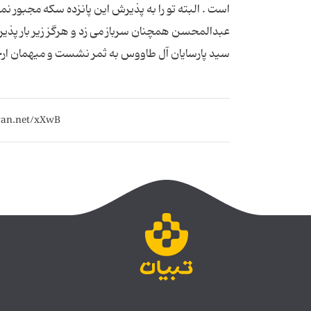
است . البته تو را به پذيرش اين پانزده سکه مجبور ن
عبدالمحسن همچنان سرباز مى زد و هرگز زير بار پذي
سيد پارسايان آل طاووس به ثمر نشست و ميهمان ارج