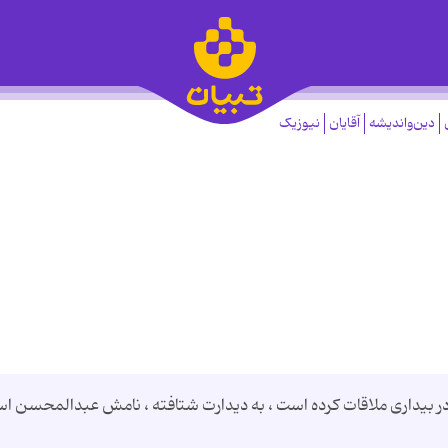
دین‌واندیشه
آقایان
نیوزیک
 در بيدارى ملاقات كرده است ، به ديدارت شتافته ، نامش عبدالمحسن ا