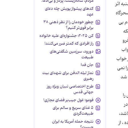
مردم، ساده‌زیست، پرکار و بی‌ادعا.
به اثر
کدهای پیشواز پویش چله دعای
حرگاه
عهد
م بى
چطور خودمان را از نظر ذهنی ۳۸
برابر قوی‌تر کنیم؟
که
کن ۲۰۲۵؛ جشنواره‌ای علیه خانواده
رو
راز افرادی که کمتر ضرر می‌کنند!
واب
دورود، سرزمین شگفتی‌های
طبیعت
ن نگاشته است : (در خواب
جان فدا
ا نمى
نماز لیله الدفن برای شهدای بیت
 شد
رهبری
طرح اختصاصی تبیان ویژه روز
جهانی قدس
را
فومو؛ غول جیب‌بر فضای مجازی!
در
۵ غذای سریع و سالم برای
باشد،
طبیعت‌گردی
نتیجه حمله آمریکا به ایران
 ، از
چیست؟