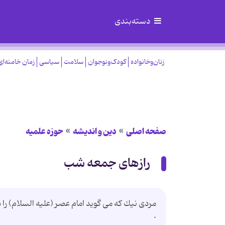
دسته‌بندی
زنان‌وخانواده
کودک‌ونوجوان
سلامت
سیاسی
زمان خامنه‌ای
صفحه اصلی
دین و اندیشه
حوزه علمیه
رازهاى جمعه شب
مردى نيك كه مى گويد امام عصر (عليه السلام) را
.