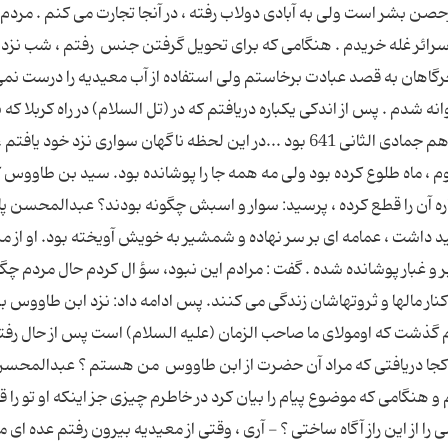
 بشر است ولى به آبادى دولاب رفته ، در آنجا تجارت مى کنم . مردم آ
سرائر غله خريدم . هنگامى که براى تحويل گرفتن جنس ‍ رفتم ، شب نزد 
رگاهان به قصد عبادت برخاستم ولى استفاده از آب معيديه را درست نم
شدم . پس از اندکى يکباره دريافتم که در (تل السلام) در راه کربلا که ب
سمت باختر واقع شده ، قرار دارم . آن شب ، شب نوزدهم جمادى الثانى 641 بود ...در اين لحظه ناگهان سوارى نزد خود يا
، ماه طلوع کرده بود ولى مه همه جا را پوشانده بود. سيد بن طاووس 
ه آن را قطع کرده ، پرسيد: سوار و اسبش چگونه بودند؟ عبدالمحسن پ
د داشت ، عمامه اى بر سر نهاده و شمشير به خويش آويخته بود. او از م
ر و غبار پوشانده شده . گفت : مرادم اين نبود، سؤ ال کردم حال مردم چگ
نار مالها و ثروتهاشان زندگى مى کنند. پس ادامه داد: نزد ابن طاووس بر
رم گذشت که اومولاى ما صاحب الزمان (عليه السلام) است پس از حال رفتم
 کجا دريافتى که مراد آن حضرت از ابن طاووس ‍ من هستم ؟ عبدالمحس
 هنگامى که موضوع پيام را بيان کرد در خاطرم چيزى جز اينکه او تو را 
ا از اين راز آگاه ساختى ؟ - آرى ، وقتى از معيديه بيرون رفتم عده اى مر