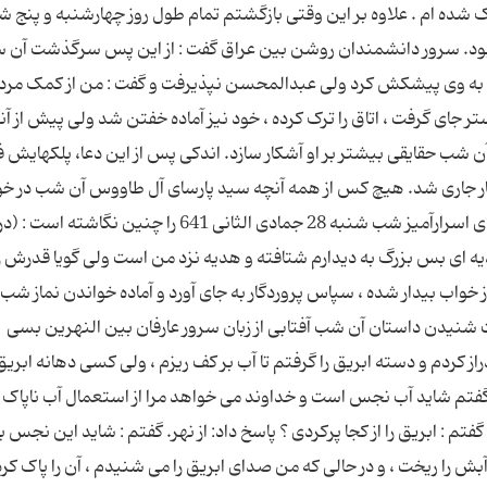
 شده ام . علاوه بر اين وقتى بازگشتم تمام طول روز چهارشنبه و پنج شن
ود. سرور دانشمندان روشن بين عراق گفت : از اين پس سرگذشت آن س
ى به وى پيشکش کرد ولى عبدالمحسن نپذيرفت و گفت : من از کمک مرد
 جاى گرفت ، اتاق را ترک کرده ، خود نيز آماده خفتن شد ولى پيش از آن
 شب حقايقى بيشتر بر او آشکار سازد. اندکى پس از اين دعا، پلکهايش ف
گار جارى شد. هيچ کس از همه آنچه سيد پارساى آل طاووس آن شب در خ
مشاهده کرد، آگاهى کامل ندارد اما خود بخشى از رؤ ياى اسرارآميز شب شنبه 28 جمادى الثانى 641 را چني
يه اى بس بزرگ به ديدارم شتافته و هديه نزد من است ولى گويا قدرش ر
خواب بيدار شده ، سپاس پروردگار به جاى آورد و آماده خواندن نماز شب
شت شنيدن داستان آن شب آفتابى از زبان سرور عارفان بين النهرين بسى
 کردم و دسته ابريق را گرفتم تا آب بر کف ريزم ، ولى کسى دهانه ابريق 
 گفتم شايد آب نجس است و خداوند مى خواهد مرا از استعمال آب ناپاک 
 گفتم : ابريق را از کجا پرکردى ؟ پاسخ داد: از نهر. گفتم : شايد اين نجس 
، آبش را ريخت ، و در حالى که من صداى ابريق را مى شنيدم ، آن را پاک کرده