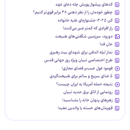
کدهای پیشواز پویش چله دعای عهد
چطور خودمان را از نظر ذهنی ۳۸ برابر قوی‌تر کنیم؟
کن ۲۰۲۵؛ جشنواره‌ای علیه خانواده
راز افرادی که کمتر ضرر می‌کنند!
دورود، سرزمین شگفتی‌های طبیعت
جان فدا
نماز لیله الدفن برای شهدای بیت رهبری
طرح اختصاصی تبیان ویژه روز جهانی قدس
فومو؛ غول جیب‌بر فضای مجازی!
۵ غذای سریع و سالم برای طبیعت‌گردی
نتیجه حمله آمریکا به ایران چیست؟
رونمایی از اتاق برق جدید تبیان
زهرهای پنهان خانه را بشناسید!
قهرمان‌های خسته یا والدین مفید!