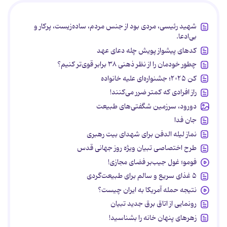
شهید رئیسی، مردی بود از جنس مردم، ساده‌زیست، پرکار و
بی‌ادعا.
کدهای پیشواز پویش چله دعای عهد
چطور خودمان را از نظر ذهنی ۳۸ برابر قوی‌تر کنیم؟
کن ۲۰۲۵؛ جشنواره‌ای علیه خانواده
راز افرادی که کمتر ضرر می‌کنند!
دورود، سرزمین شگفتی‌های طبیعت
جان فدا
نماز لیله الدفن برای شهدای بیت رهبری
طرح اختصاصی تبیان ویژه روز جهانی قدس
فومو؛ غول جیب‌بر فضای مجازی!
۵ غذای سریع و سالم برای طبیعت‌گردی
نتیجه حمله آمریکا به ایران چیست؟
رونمایی از اتاق برق جدید تبیان
زهرهای پنهان خانه را بشناسید!