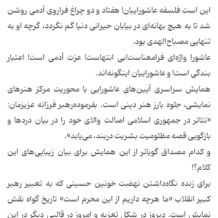
این است فلسفه‌ عاشوراییان! هفتاد و دو چراغ فراروی آدمی روشن
شد تا به هیچ بهانه‌ای در بیابان حیرانی دنیا گم نگردد، گرچه او به
تنهایی مصباح‌الهدی بود.
عاشورا واژه‌ای فرامعناست!بی انتهاست! عزت آدمی است! اعتبار
بندگی است! و عاشوراییان اینگونه‌اند.
همایش سراسری آیین‌های عاشورایی با محوریت مرکز هنر‌های
نمایشی، جلوه‌ بارز هنر دینی است. بفرموده‌رهبر فرزانه‌ عزیزمان:
«تئاتر در جمهوری اسلامی اصالت والای خود را در بیان دردها و
بازگویی قصه‌ مظلومیت بشریت دربند، می‌یابد».
و کدام مصداق گویاتر از این همایش برای بیان زیبایی‌های این
کلام؟!
برای زنده نگاه‌داشتن نهضت خونین حسینی که به تعبیر رهبر
کبیر انقلاب «ما هرچه داریم از این محرم است» تاریخ گواه نقش
نمایش است. دیروز در شکل تعزیه و امروز در قالبی دیگر در این