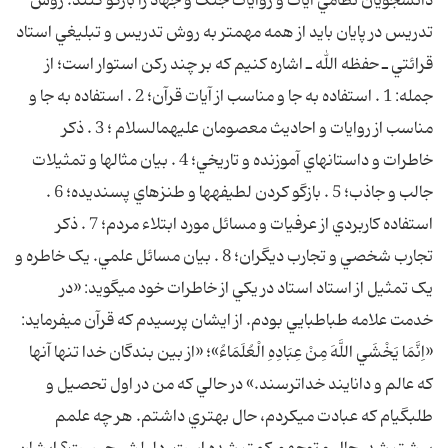
دانشجويان نظامي آيات و روايات جنگ و جهاد را بازگو کنند. روش
تدريس در پايان بايد از همه مهم‏تر به روش تدريس و تبليغي استاد
قرائتي ـ حفظه الله ـ اشاره کنيم که بر چند رکن استوار است؛ از
جمله: 1 . استفاده به جا و مناسب از آيات قرآن؛ 2 . استفاده به جا و
مناسب از روايات و احاديث معصومان عليهم‏السلام ؛ 3 . ذکر
خاطرات و داستانهاي آموزنده و تاريخي؛ 4 . بيان مثالها و تمثيلات
جالب و جاذب؛ 5 . بازگو کردن لطيفه‏ها و طنزهاي پسنديده؛ 6 .
استفاده کاربردي از عرفيات و مسائل مورد ابتلاء مردم؛ 7 . ذکر
تجارب شخصي و تجارب ديگران؛ 8 . بيان مسائل علمي. يک خاطره و
يک تمثيل از استاد استاد در يکي از خاطرات خود مي‏گويد: «در
خدمت علامه طباطبايي بودم. از ايشان پرسيدم که قرآن مي‏فرمايد:
«اِنَّمَا يَخْشَي اللَّهَ مِنْ عِبَادِهِ الْعُلَمَاءُ»؛ «از بين بندگان خدا تنها آنها
که عالم و دانايند خداترسند.» در حالي که من در اول تحصيل و
طلبگي‏ام که عبادت مي‏کردم، حال بهتري داشتم. هر چه علمم