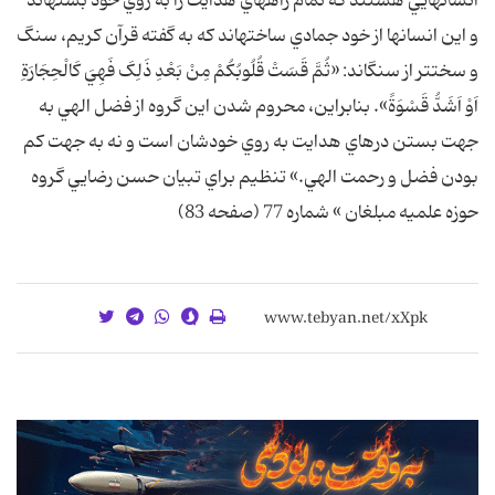
انسانهايي هستند که تمام راههاي هدايت را به روي خود بسته‏اند
و اين انسانها از خود جمادي ساخته‏اند که به گفته قرآن کريم، سنگ
و سخت‏تر از سنگ‏اند: «ثُمَّ قَسَتْ قُلُوبُکُمْ مِنْ بَعْدِ ذَلِکَ فَهِيَ کَالْحِجَارَةِ
اَوْ اَشَدُّ قَسْوَةً». بنابراين، محروم شدن اين گروه از فضل الهي به
جهت بستن درهاي هدايت به روي خودشان است و نه به جهت کم
بودن فضل و رحمت الهي.» تنظيم براي تبيان حسن رضايي گروه
حوزه علميه مبلغان » شماره 77 (صفحه 83)