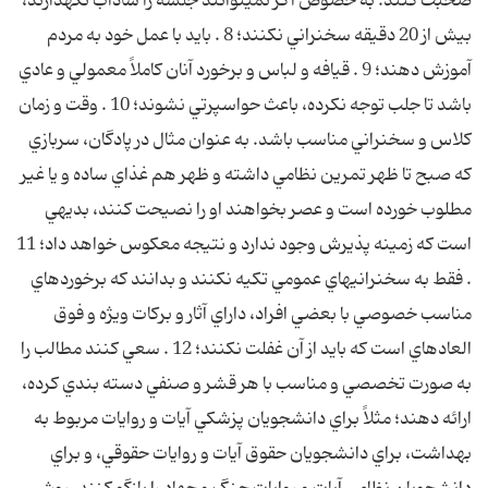
صحبت کنند. به خصوص اگر نمي‏توانند جلسه را شاداب نگه‏دارند،
بيش از 20 دقيقه سخنراني نکنند؛ 8 . بايد با عمل خود به مردم
آموزش دهند؛ 9 . قيافه و لباس و برخورد آنان کاملاً معمولي و عادي
باشد تا جلب توجه نکرده، باعث حواس‏پرتي نشوند؛ 10 . وقت و زمان
کلاس و سخنراني مناسب باشد. به عنوان مثال در پادگان، سربازي
که صبح تا ظهر تمرين نظامي داشته و ظهر هم غذاي ساده و يا غير
مطلوب خورده است و عصر بخواهند او را نصيحت کنند، بديهي
است که زمينه پذيرش وجود ندارد و نتيجه معکوس خواهد داد؛ 11
. فقط به سخنرانيهاي عمومي تکيه نکنند و بدانند که برخوردهاي
مناسب خصوصي با بعضي افراد، داراي آثار و برکات ويژه و فوق
العاده‏اي است که بايد از آن غفلت نکنند؛ 12 . سعي کنند مطالب را
به صورت تخصصي و مناسب با هر قشر و صنفي دسته بندي کرده،
ارائه دهند؛ مثلاً براي دانشجويان پزشکي آيات و روايات مربوط به
بهداشت، براي دانشجويان حقوق آيات و روايات حقوقي، و براي