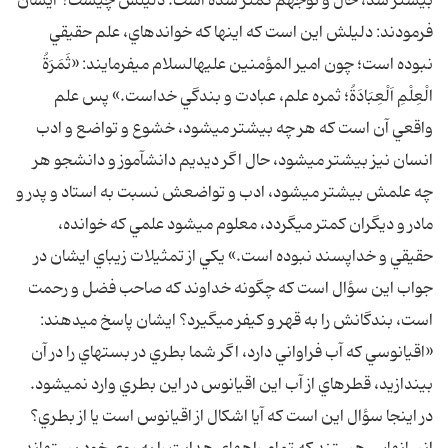
بيشتر شد، حال و توجهم کمتر شده است. دليلش چيست؟ ايشان
فرمودند: دليلش اين است که اينها که خوانده‏اي، علم حقيقي
نبوده است؛ چون امير المؤمنين عليه‏السلام مي‏فرمايند: «ثَمَرَةُ
الْعِلْمِ اَلْعِبَادَةُ؛ ثمره علم، عبادت و بندگي خداست.» پس علم
واقعي آن است که هر چه بيشتر مي‏شود، خشوع و تواضع و ادب
انسان نيز بيشتر مي‏شود، حال اگر ديديم دانش‏آموز و دانشجو هر
چه علمش بيشتر مي‏شود، ادب و تواضعش نسبت به استاد و پدر و
مادر و ديگران کمتر مي‏گردد، معلوم مي‏شود علمي که خوانده،
حقيقي و خداپسند نبوده است.» يکي از تمثيلات زيباي ايشان در
جواب اين سؤال است که چگونه خداوند که صاحب فضل و رحمت
است، بندگانش را به قهر و کيفر مي‏گيرد؟ ايشان پاسخ مي‏دهند:
«اقيانوسي که آب فراواني دارد، اگر شما بطري در بسته‏اي را در آن
بيندازيد، قطره‏اي از آب اين اقيانوس در اين بطري وارد نمي‏شود.
در اينجا سؤال اين است که آيا اشکال از اقيانوس است يا از بطري؟