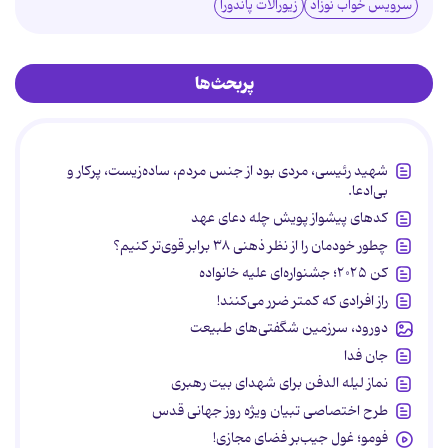
سرویس خواب نوزاد
زیورآلات پاندورا
پربحث‌ها
شهید رئیسی، مردی بود از جنس مردم، ساده‌زیست، پرکار و
بی‌ادعا.
کدهای پیشواز پویش چله دعای عهد
چطور خودمان را از نظر ذهنی ۳۸ برابر قوی‌تر کنیم؟
کن ۲۰۲۵؛ جشنواره‌ای علیه خانواده
راز افرادی که کمتر ضرر می‌کنند!
دورود، سرزمین شگفتی‌های طبیعت
جان فدا
نماز لیله الدفن برای شهدای بیت رهبری
طرح اختصاصی تبیان ویژه روز جهانی قدس
فومو؛ غول جیب‌بر فضای مجازی!