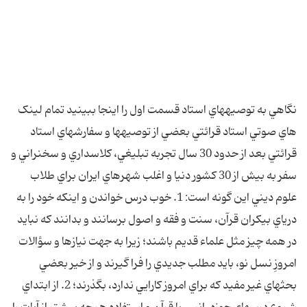
نگاهي به توصيه‏هاي استاد قسمت اول را اينجا ببينيد تمام لينک
هاي صوتي استاد قرائتي بعضي از توصيه‏ها و سفارشهاي استاد
قرائتي بعد از حدود 30 سال تجربه تبليغي، کلاسداري و سخنراني و
سفر به بيش از 30 کشور دنيا و اغلب شهرهاي ايران براي طلاب
علوم ديني اين گونه است: 1. خوب درس خواندن و اينکه خود را به
درياي بي‏کران قرآن، سنت و فقه و اصول برسانند و بدانند که نبايد
در همه چيز مثل علماء قديم باشند؛ زيرا به جهت نيازها و سؤالات
امروزِ نسل نو، بايد مطلب جديدي را فرا گيرند و از خير بعضي
بحثهاي غير مفيد که براي امروز کارايي ندارد، بگذرند؛ 2. از ابتداي