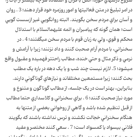
شروع درسهاي حوزه، انس با قرآن و استفاده هر چه بيشتر از آيات را
در امر تبليغ در متن فعاليتها و امور روزمره خود قرار دهند؛ 3 . روان
و آسان براي مردم سخن بگويند. البته روان‏گويي غير ازسست گويي
است؛ همان گونه که پيامبران و ائمه عليهم‏السلام با استدلال
محکم و قوي، ولي به زبان قوم با مردم سخن مي‏گفتند؛ 4 . در
سخنراني، با مردم آرام صحبت کنند و داد نزنند؛ زيرا با آرامش و
نرمي و ذکر مثال و حتي خنده، مطالب راحت‏تر فهميده و مقبول واقع
مي‏شود؛ 5. لازم نيست چند شب و يا يک دهه در باره يک مطلب
بحث کنند؛ زيرا مستمعين مختلف‏اند و نيازهاي گوناگوني دارند.
بنابراين، بهتر است در يک جلسه، از مطالب گوناگون و متنوع و
مورد نياز صحبت کنند؛ 6 . براي سخنراني و کلاسداري حتما مطالب
از قبل تنظيم شده باشد و گاهي از روخواني بعضي از متنها به
هنگام سخنراني خجالت نکشند و ترس نداشته باشند که بگويند
فلاني بي‏سواد يا کم‏سواد است؛ 7 . سعي کنند مختصر و مفيد