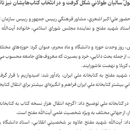
 ساليان طولاني شكل گرفت و در انتخاب كتاب‌هايشان نيز تاثي
 با حضور علي‌اكبر اشعري، مشاور فرهنگي رييس جمهور و رييس سازمان ا
استاد شهيد مفتح و نماينده مجلس شوراي اسلامي‌، خانواده آيت‌الله 
هش، روز وحدت حوزه و دانشگاه و ماه محرم، عنوان كرد: حوزه‌هاي مختل
 اند، از جمله بحث دانايي، خرد و بصيرت كه معروف‌هاي جامعه محسوب مي
كربلا و نهضت عاشورايند.
ه شهيد مفتح به كتابخانه ملي ايران، يادآور شد: اميدواريم با قرار گرف
 بيشتر كتابخانه ملي ايران فراهم و انگيزه‌اي بيشتر براي انتقال كتابخا
ر كتابخانه ملي توضيح داد: اگرچه انتقال هزار نسخه كتاب به كتابخانه 
ثار، از جهاتي مختلف به ويژه شخصيت علمي آيت‌الله مفتح است.
د:‌ آيت‌الله شهيد مفتح علاوه بر شخصيتي انقلابي، ‌استاد دانشگاه و