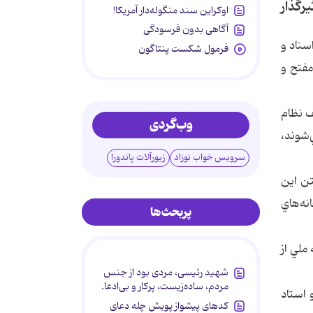
رگذار
اوکراین سند منگوله‌دار آمریکا!
آگاهی بدون فرسودگی
سناد و
فرمول شکست پنتاگون
مفتح و
ف نظام
وب‌گردی
‌شوند،
سرویس خواب نوزاد
زیورآلات پاندورا
تن اين
نه‌هاي
پربحث‌ها
ملي از
شهید رئیسی، مردی بود از جنس
مردم، ساده‌زیست، پرکار و بی‌ادعا.
 استاد
کدهای پیشواز پویش چله دعای