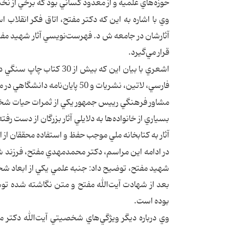
حوزه‌هاي علميه و از معدود كساني بود كه برخي از نخ
وي با اشاره به اين كه دكتر مفتح، اتاق فكر انقلاب
آثارشان در جامعه ش د. فهرست‌نويسي آثار شهيد مفتح ت
قرار مي‌گيرد.
اشعري با بيان اين كه بيش
فارسي، لاتين، نشريات و 50 پايان‌نامه دانشگاهي در مجموع به 2500 جلد مي‌رسند.
مشاور فرهنگي رييس جمهور يكي از ثمرات حيات شخصيت
بسياري از خانواده‌ها به دلايلي آثار بزرگان از دست رفته
آثار به كتابخانه ملي موجب حفظ و استفاده محققان از 
در ادامه اين مراسم، ‌دكتر محمدمهدي مفتح، فرزند شه
شهيد مفتح، ‌توضيح داد: جنبه علمي يكي از ابعاد شخ
بعد از شهادت آيت‌الله مفتح و متن نگاشته شده توس
بوده است.
وي درباره ديگر ويژگي‌هاي شخصيتي آيت‌الله دكتر م