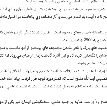
ستين‌هاي انقلاب اسلامي با نام وي به ثبت رسيده است.
 اسلامي محسوب مي‌شد،‌ تصريح كرد: ‌شهادت وي عاملي براي رواج انديش
ا ماه آينده به اتمام مي‌رسد و آثار مختلف وي بلافاصله در اختيار علاقه
 از 30 كتاب چاپ سنگي در كتابخانه شهيد مفتح موجود است، ‌اظهار داشت: ‌ديگر آثار نيز شامل 
‌هاي بزرگ را باقي ماندن مجموعه‌هاي پرمحتوا از آنها دانست و عنوان
‌شان را نگه‌داري كرده اند و اين آثار با گذشت زمان از ميان مي‌روند اما انت
اين كتاب‌ها مي‌شود.
يد مفتح،‌ با اشاره به ابعاد مختلف شخصيتي، مبارزاتي،‌ اخلاقي و علمي
صيتي آيت‌الله مفتح است كه كمتر مورد توجه قرار گرفت. پيام امام خمي
ط آيت‌الله خامنه‌اي در محل شهادت ايشان، نشانه اهميت علمي اين ب
فتح يادآور شد:‌ علاوه بر جنبه علمي، ‌سختكوشي ايشان نيز يكي از م