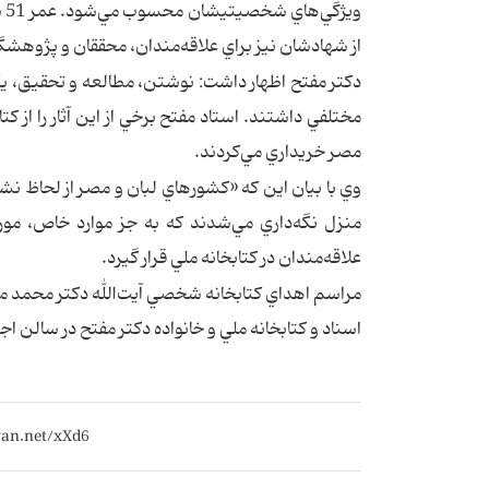
وي
از شهادشان نيز براي علاقه‌مندان، ‌محققان و پژوه
دكتر مفتح اظهار داشت: نوشتن، مطالعه و تحقيق، يكي
مختلفي داشتند. استاد مفتح برخي از اين آثار را از 
مصر خريداري مي‌كردند.
وي با بيان اين كه «كشورهاي لبان و مصر از لحاظ نش
منزل نگه‌داري مي‌شدند كه به جز موارد خاص، مورد 
علاقه‌مندان در كتابخانه ملي قرار گيرد.
اسناد و كتابخانه ملي و خانواده دكتر مفتح در سالن اجت