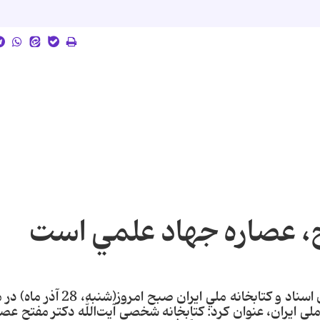
، عصاره جهاد علمي است
مشاور فرهنگي رييس جمهور و رييس سازمان اسناد و كتابخانه ملي ايران ص
ه ملي ايران،‌ عنوان كرد: كتابخانه شخصي آيت‌الله دكتر مفتح عص