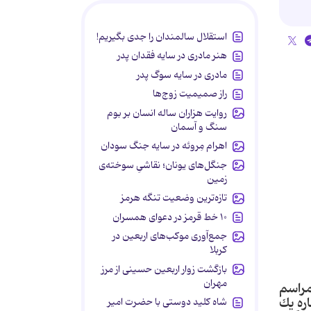
استقلال سالمندان را جدی بگیریم!
هنر مادری در سایه‌ فقدان پدر
مادری در سایه سوگ پدر
راز صمیمیت زوج‌ها
روایت هزاران ساله انسان بر بوم
سنگ و آسمان
اهرام مِروئه در سایه جنگ سودان
جنگل‌های یونان؛ نقاشیِ سوخته‌ی
زمین
تازه‌ترین وضعیت تنگه هرمز
۱۰ خط قرمز در دعوای همسران
جمع‌آوری موکب‌های اربعین در
کربلا
بازگشت زوار اربعین حسینی از مرز
مهران
بح امروز(شنبه، 28 آذر ماه) در مراسم
اره يك
شاه کلید دوستی با حضرت امیر