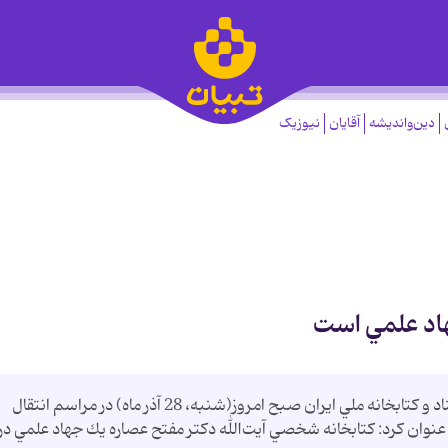
دین‌واندیشه
آقایان
نیوزیک
هاد علمي است
مشاور فرهنگي رييس جمهور و رييس سازمان اسناد و كتابخانه ملي ايران صبح امروز(شنبه، 28 آذر ماه) در مراسم انتقال
ن،‌ عنوان كرد: كتابخانه شخصي آيت‌الله دكتر مفتح عصاره يك جهاد علمي در