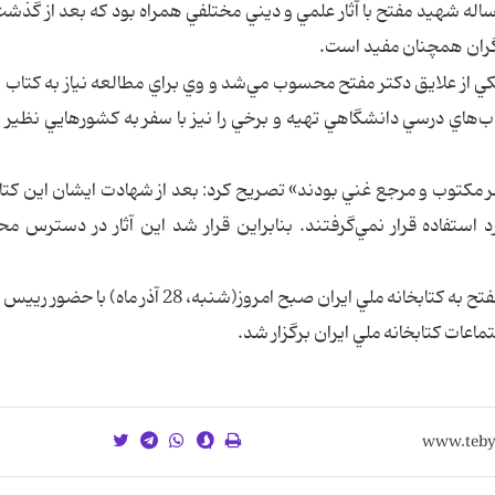
ژگي‌هاي شخصيتيشان محسوب مي‌شود. عمر 51 ساله شهيد مفتح با آثار علمي و ديني مختلفي همراه بود كه بعد از 
شگران همچنان مفيد است.
 از علايق دكتر مفتح محسوب مي‌شد و وي براي مطالعه نياز به كتاب‌ و
كتاب‌هاي درسي دانشگاهي تهيه و برخي را نيز با سفر به كشورهايي نظير ل
ر مكتوب و مرجع غني بودند» تصريح كرد:‌ بعد از شهادت ايشان اين كتاب
استفاده قرار نمي‌گرفتند. بنابراين قرار شد اين آثار در دسترس مح
مراسم اهداي كتابخانه شخصي آيت‌الله دكتر محمد مفتح به كتابخانه ملي ايران صبح امروز(شنبه، 28 
ماعات كتابخانه ملي ايران برگزار شد.