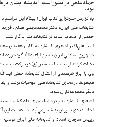
جهاد علمي در كشور است. انديشه ايشان در طول
بود.
به گزارش خبرگزاري كتاب ايران(ايبنا)، ‌اين مراسم
كتابخانه ملي ايران، دكتر محمدمهدي مفتح، ‌فرزند 
جمعي از اصحاب رسانه در كتابخانه ملي برگزار شد.
ابتدا علي‌اكبر اشعري با اشاره به تقارن هفته پژو
جمهوري اسلامي ايران با قيام اباعبدالله گره خورده
نشات گرفته از قيام امام حسين(ع) در حركت به سمت 
وي با ابراز خرسندي از انتقال كتابخانه خطي آيت‌الل
مجموعه در مخازن كتابخانه ملي، موجبات بركت و آباداني
ديگر مجموعه‌داران شود.
اشعري با اشاره به وجود ميليون‌ها جلد كتاب و سند د
لحاظ عددي با ارزش به شمار مي‌آيد، اما اهميت اين آ
رييس سازمان اسناد و كتابخانه ملي ايران توضيح دا