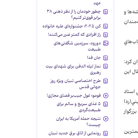
عهد
چطور خودمان را از نظر ذهنی ۳۸
ه‌ها و
برابر قوی‌تر کنیم؟
‌مندان
کن ۲۰۲۵؛ جشنواره‌ای علیه خانواده
راز افرادی که کمتر ضرر می‌کنند!
كتاب‌هاي
دورود، سرزمین شگفتی‌های
طبیعت
جان فدا
 كرد:‌
نماز لیله الدفن برای شهدای بیت
قال اين
رهبری
طرح اختصاصی تبیان ویژه روز
جهانی قدس
 استاد
فومو؛ غول جیب‌بر فضای مجازی!
ني(ره)
۵ غذای سریع و سالم برای
طبیعت‌گردی
زرگوار
نتیجه حمله آمریکا به ایران
چیست؟
همترين
رونمایی از اتاق برق جدید تبیان