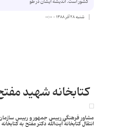
كشور است. انديشه ايشان در طو
شنبه ۲۸ آذر ۱۳۸۸ - ۰۰:۰۰
كتابخانه شهيد مفتح
انتقال كتابخانه آيت‌الله دكتر مفتح به كتابخان