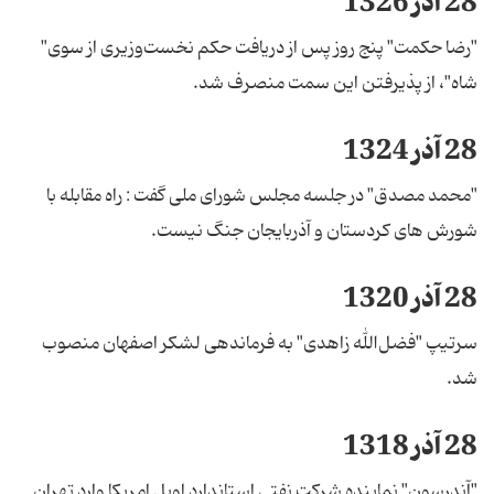
28 آذر 1326
"رضا حکمت" پنج روز پس از دریافت حکم نخست‌وزیری از سوی"
شاه"، از پذیرفتن این سمت منصرف شد.
28 آذر 1324
"محمد مصدق" در جلسه مجلس شورای ملی گفت : راه مقابله با
شورش های کردستان و آذربایجان جنگ نیست.
28 آذر 1320
سرتیپ "فضل‌الله زاهدی" به فرماندهی لشکر اصفهان منصوب
شد.
28 آذر 1318
"آندرسون" نماینده شرکت نفتی استاندارد اویل امریکا وارد تهران