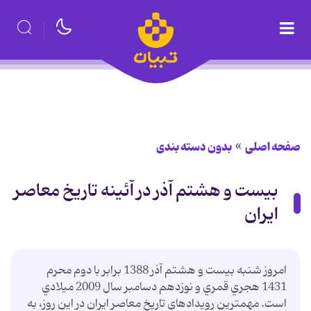
صفحه اصلی
بدون دسته بندی
بيست و هشتم آذر در آئينه تاريخ معاصر
ايران
امروز شنبه بيست و هشتم آذر 1388 برابر با دوم محرم
1431 هجري قمري و نوزدهم دسامبر سال 2009 ميلادي
است. مهمترين رويدادهاي تاريخ معاصر ايران در اين روز، به