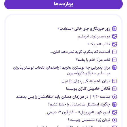
پربازدیدها
روز خبرنگار و جای خالی «سعادت»
در مسیر تولد ابریشم
تالاب «عینک»
آمدمت که بنگرم، گریه نمی‌دهد امان...
تخم مرغ خام یا پخته؟
برای پذیرایی چه لوستری بخریم؟ راهنمای انتخاب لوستر پذیرای
بر اساس متراژ و دکوراسیون
تاوان ناهماهنگی پنهان والدین
قاتلان خاموش کلاژن پوست!
ساعت ۹:۴۰ | در هر زمان ممکن باید انتقامشان را پس بدهند
چگونه استقلال سالمندان را حفظ کنیم؟
آیین کهن «نوروزبل» - آغاز قرن ۱۷ دیلمی
تاوان زیاد نشستن چیست؟