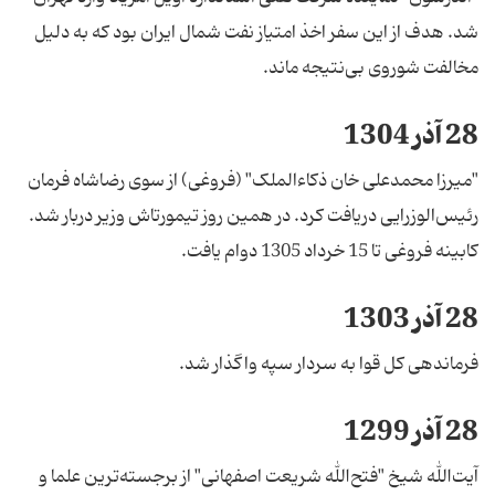
شد. هدف از این سفر اخذ امتیاز نفت شمال ایران بود که به دلیل
مخالفت شوروی بی‌نتیجه ماند.
28 آذر 1304
"میرزا محمدعلی خان ذکاءالملک" (فروغی) از سوی رضاشاه فرمان
رئیس‌الوزرایی دریافت کرد. در همین روز تیمورتاش وزیر دربار شد.
کابینه فروغی تا 15 خرداد 1305 دوام یافت.
28 آذر 1303
فرماندهی کل قوا به سردار سپه واگذار شد.
28 آذر 1299
آیت‌الله شیخ "فتح‌الله شریعت اصفهانی" از برجسته‌ترین علما و