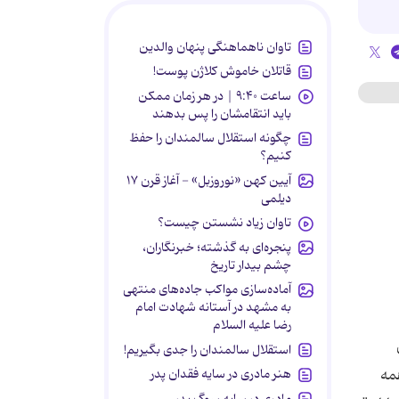
تاوان ناهماهنگی پنهان والدین
قاتلان خاموش کلاژن پوست!
ساعت ۹:۴۰ | در هر زمان ممکن
باید انتقامشان را پس بدهند
چگونه استقلال سالمندان را حفظ
کنیم؟
آیین کهن «نوروزبل» - آغاز قرن ۱۷
دیلمی
تاوان زیاد نشستن چیست؟
پنجره‌ای به گذشته؛ خبرنگاران،
چشم بیدار تاریخ
آماده‌سازی مواکب جاده‌های منتهی
به مشهد در آستانه شهادت امام
رضا علیه السلام
استقلال سالمندان را جدی بگیریم!
هنر مادری در سایه‌ فقدان پدر
همه
مادری در سایه سوگ پدر