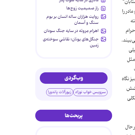
ابان"
راز صمیمیت زوج‌ها
ادر را
روایت هزاران ساله انسان بر بوم
ته
سنگ و آسمان
حرام
اهرام مِروئه در سایه جنگ سودان
جنگل‌های یونان؛ نقاشیِ سوخته‌ی
‌بیند.
زمین
یلی
مثل
وب‌گردی
ز نگاه
پوشش
سرویس خواب نوزاد
زیورآلات پاندورا
کلی
پربحث‌ها
 حال