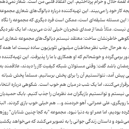
ه لقمه حلال و حرام پرداختیم. این اعتقاد قلبی من است. شعار نمی‌دهم،
ه کار خود را می‌بیند. این تهیه‌کننده درباره دیالوگ‌های شعاری مجموعه 
گفت: این مسئله سلیقه‌ای است، ممکن است فرد دیگری که مجموعه را نگاه
 نیست. مثلاً شما از صدای شجریان خیلی لذت می‌برید، اما یک نفر دیگ
ت. شکوهی خاطرنشان ساخت: معتقد نیستم دیالوگ‌های مجموعه شعاری ا
به هر حال جلب نظر مخاطبان میلیونی تلویزیون ساده نیست اما همه گ
 برمی‌گردد و خوشحالم که او همکاری با ما را پذیرفت. این تهیه‌کننده در
 رمضان باشد گفت: وقتی مسئولان شبکه کیفیت کار را دیدند، علاقمند 
البی پیش آمد، نتوانستیم آن را برای پخش برسانیم. مسلماً پخش شبانه
برقرار می‌کنند، اما یک شب در میان هم خوب است. شکوهی درباره انتخا
می نیستم و توانستیم بازیگران مد نظرمان را جذب کنیم. بابک حمیدیان 
رویگری، علی عمرانی، آهو خردمند و... هم خیلی خوب بازی کردند. البت
 بودیم، اما عمر او به دنیا نبود. مجموعه "به کجا چنین شتابان" روزه
‌شود و داستان زندگی جوانی را به تصویر می‌کشد که می‌خواهد یکشبه 