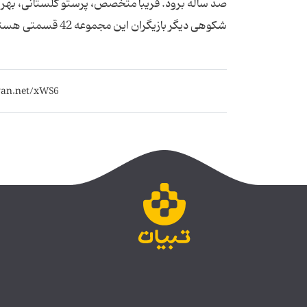
صد ساله برود. فریبا متخصص، پرستو گلستانی، بهرو
شکوهی دیگر بازیگران این مجموعه 42 قسمتی هستند. تنظیم برای تبیان : مسعود عجمی