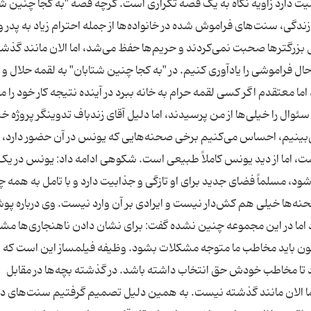
یت دارد زاویه نگاه به یک قصه تکراری است. گرچه قصه "به کجا چنین شت
گی، سنت‌های فراموش شده در خانواده‌ها از جمله احترام زیاد به پدر و م
بل بزرگترها صحبت نمی‌کردند و حریم‌ها حفظ می‌شد، اما الان مانند گذش
فراموشی را یادآوری کنیم. در "به کجا چنین شتابان" به لقمه حلال و 
ا معتقدم اگر کسی لقمه حرام به خانه ببرد در آینده نتیجه کار خود را می
سئوال را خیلی‌ها از من پرسیدند، اما دلیل آقای زندباف تدوینگر پروژه خ
می‌بینیم، احساس می‌کنیم برخی صحنه‌هایی که یونس در آن حضور دارد، 
ت، اما از دید یونس کاملاً طبیعی است. شکوهی ادامه داد: یونس در یک
د، مسلماً فضای جدید برای او تازگی و جذابیت دارد و با تامل به همه چی
حنه‌ها خیلی هم کش‌دار نیست و ایرادی بر آن وارد نیست. وی درباره 
اما در این مجموعه چنین نشده گفت: برای نشان دادن ناهنجاری‌ها مش
باید مخاطب ما متوجه مشکلات بشود. وظیفه فیلمساز این است که
د تا مخاطب خودش حق انتخاب داشته باشد. در گذشته بچه‌ها در مقابل
ما الان مانند گذشته نیست. به همین دلیل تصمیم گرفتیم سنت‌های در