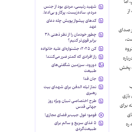
 اما
شهید رئیسی، مردی بود از جنس
از
مردم، ساده‌زیست، پرکار و بی‌ادعا.
کدهای پیشواز پویش چله دعای
عهد
ر صدای
چطور خودمان را از نظر ذهنی ۳۸
ست،
برابر قوی‌تر کنیم؟
روه
کن ۲۰۲۵؛ جشنواره‌ای علیه خانواده
راز افرادی که کمتر ضرر می‌کنند!
باره
دورود، سرزمین شگفتی‌های
به پخش
طبیعت
جان فدا
ب
نماز لیله الدفن برای شهدای بیت
رهبری
بازی
طرح اختصاصی تبیان ویژه روز
ه برای
جهانی قدس
ای
فومو؛ غول جیب‌بر فضای مجازی!
۵ غذای سریع و سالم برای
ره
طبیعت‌گردی