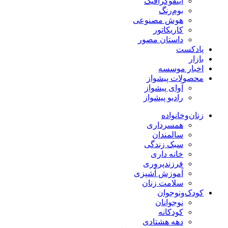
اینفوگرافیک
بوم‌رنگ
هوش مصنوعی
کاریکاتور
داستان مصور
پادکست
بازار
اخبار موسسه
محصولات پیشواز
آوای پیشواز
رادیو پیشواز
زنان‌وخانواده
همسرداری
سالمندان
سبک زندگی
خانه داری
فرزندپروری
آموزش آشپزی
سلامت زنان
کودک‌ونوجوان
نوجوانان
کودکانه
دهه هشتادی