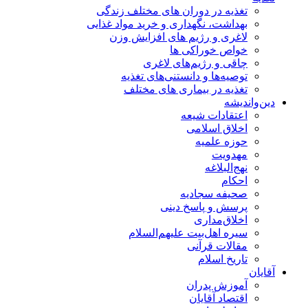
تغذیه در دوران های مختلف زندگی
بهداشت، نگهداری و خرید مواد غذایی
لاغری و رژیم های افزایش وزن
خواص خوراكی ها
چاقی و رژیم‌های لاغری
توصیه‌ها و دانستنی‌های تغذیه
تغذیه در بیماری های مختلف
دین‌واندیشه
اعتقادات شیعه
اخلاق اسلامی
حوزه علمیه
مهدویت
نهج‌البلاغه
احکام
صحیفه سجادیه
پرسش و پاسخ دینی
اخلاق‌مداری
سیره اهل‌بیت علیهم‌السلام
مقالات قرآنی
تاریخ اسلام
آقایان
آموزش پدران
اقتصاد آقایان