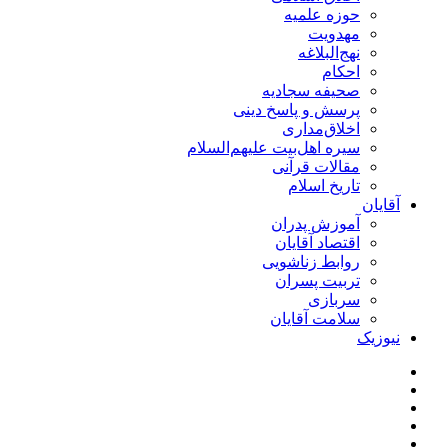
حوزه علمیه
مهدویت
نهج‌البلاغه
احکام
صحیفه سجادیه
پرسش و پاسخ دینی
اخلاق‌مداری
سیره اهل‌بیت علیهم‌السلام
مقالات قرآنی
تاریخ اسلام
آقایان
آموزش پدران
اقتصاد آقایان
روابط زناشویی
تربیت پسران
سربازی
سلامت آقایان
نیوزیک