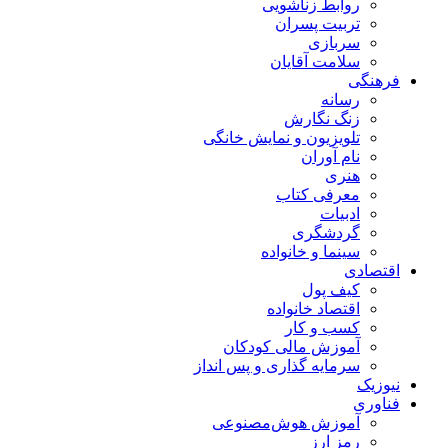
روابط زناشویی
تربیت پسران
سربازی
سلامت آقایان
فرهنگی
رسانه
زنگ نگارش
تلویزیون و نمایش خانگی
نام آوران
هنری
معرفی کتاب
ادبیات
گردشگری
سینما و خانواده
اقتصادی
کیف پول
اقتصاد خانواده
کسب و کار
آموزش مالی کودکان
سرمایه گذاری و پس انداز
نیوزیک
فناوری
آموزش هوش‌مصنوعی
رمز ارز