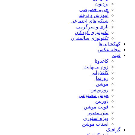
نردبون
حریم خصوصی
آموزش و ترفند
شبکه های اجتماعی
بازی و سرگرمی
تکنولوژی کودکان
تکنولوژی سالمندان
کهکشانی‌ها
مجله عکس
فیلم
کاغذوتا
زوم بی‌نهایت
کاغذولنز
روزنما
موشن
روزنویس
هوش مصنوعی
دوربین
فونت موشن
متن مصور
ویژه استوری
استاپ موشن
گرافیک