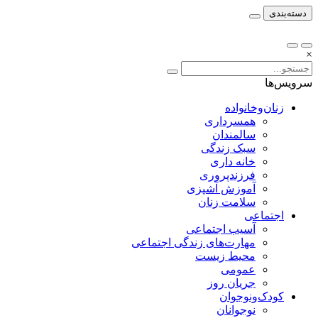
دسته‌بندی
×
سرویس‌ها
زنان‌وخانواده
همسرداری
سالمندان
سبک زندگی
خانه داری
فرزندپروری
آموزش آشپزی
سلامت زنان
اجتماعی
آسیب اجتماعی
مهارت‌های زندگی اجتماعی
محیط زیست
عمومی
جریان روز
کودک‌ونوجوان
نوجوانان