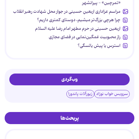
«تمرچین» - پیرانشهر
مراسم عزاداری اربعینِ حسینی در جوار محل شهادت رهبر انقلاب
چرا هرچی بزرگ‌تر میشیم، دوستای کمتری داریم؟
اربعین حسینی در حرم مطهر امام رضا علیه السلام
راز محبوبیت غمگین‌نمایی در فضای مجازی
استرس یا پیش یائسگی؟
وب‌گردی
سرویس خواب نوزاد
زیورآلات پاندورا
پربحث‌ها