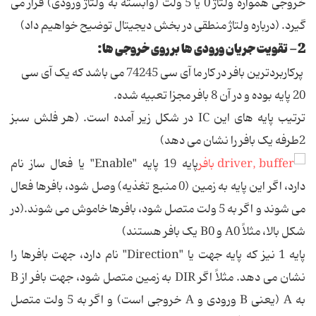
خروجی همواره ولتاژ 0 یا 5 ولت (وابسته به ولتاژ ورودی) قرار می
گیرد. (درباره ولتاژ منطقی در بخش دیجیتال توضیح خواهیم داد)
2- تقویت جریان ورودی ها بر روی خروجی ها:
پرکاربردترین بافر در کار ما آی سی 74245 می باشد که یک آی سی
20 پایه بوده و در آن 8 بافر مجزا تعبیه شده.
ترتیب پایه های این IC در شکل زیر آمده است. (هر فلش سبز
2طرفه یک بافر را نشان می دهد)
پایه 19 پایه "Enable" یا فعال ساز نام
دارد، اگر این پایه به زمین (0 منبع تغذیه) وصل شود، بافرها فعال
می شوند و اگر به 5 ولت متصل شود، بافرها خاموش می شوند.(در
شکل بالا، مثلاً A0 و B0 یک بافر هستند)
پایه 1 نیز که پایه جهت یا "Direction" نام دارد، جهت بافرها را
نشان می دهد. مثلاً اگر DIR به زمین متصل شود، جهت بافر از B
به A (یعنی B ورودی و A خروجی است) و اگر به 5 ولت متصل