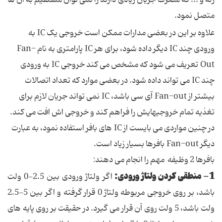
رله و ... که مصرف جریان زیادی دارند را نمی توان مستقیم به آن ها
متصل نمود.
علاوه بر این در بعضی مدارات ممکن است خروجی یک IC به
ورودی چند IC دیگر داده شود، برای هر IC پارامتری به نام Fan-
Out تعریف می شود که مشخص می کند خروجی IC به ورودی
چند IC می تواند داده شود. در بعضی موارد که تعداد اتصالات
بیشتر از Fan-out آی سی باشد، IC نمی تواند جریان لازم برای
تغذیه تمام خروجیهایش را فراهم کند و خروجی اش افت می کند.
در چنین مواردی می بایست از IC های بافر استفاده نمود، به عبارت
دیگر Fan-out بافرها بسیار زیاد است.
بافرها 2 وظیفه مهم را انجام می دهند:
1- منطقی کردن ولتاژ ورودی:
اگر ولتاژ ورودی بین 2.5-0 ولت
باشد، بر روی خروجی مربوطه ولتاژ 0 قرار گرفته و اگر بین 5-2.5
ولت باشد، 5 ولت روی آن قرار می گیرد. در حقیقت بر روی پایه های