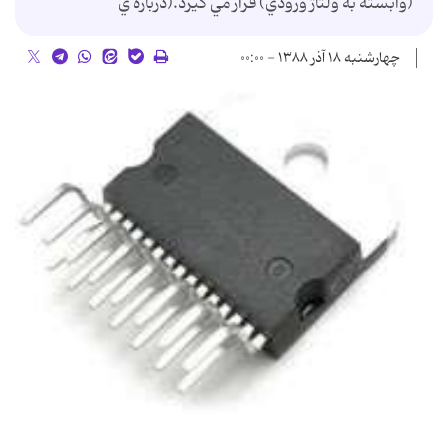
(وابسته به ولتاژ ورودي) قرار مي گيرد.(درباره ي
چهارشنبه ۱۸ آذر ۱۳۸۸ - ۰۰:۰۰