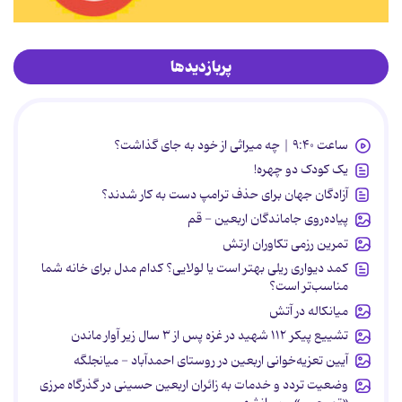
پربازدیدها
ساعت ۹:۴۰ | چه میراثی از خود به جای گذاشت؟
یک کودک دو چهره!
آزادگان جهان برای حذف ترامپ دست به کار شدند؟
پیاده‌روی جاماندگان اربعین - قم
تمرین رزمی تکاوران ارتش
کمد دیواری ریلی بهتر است یا لولایی؟ کدام مدل برای خانه شما
مناسب‌تر است؟
میانکاله در آتش
تشییع پیکر ۱۱۲ شهید در غزه پس از ۳ سال زیر آوار ماندن
آیین تعزیه‌خوانی اربعین در روستای احمدآباد - میانجلگه
وضعیت تردد و خدمات به زائران اربعین حسینی در گذرگاه مرزی