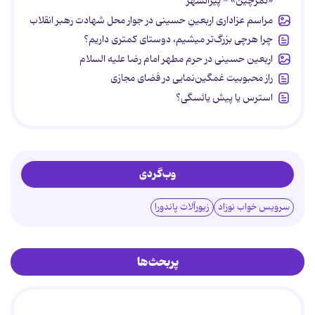
«تمرچین» - پیرانشهر
مراسم عزاداری اربعینِ حسینی در جوار محل شهادت رهبر انقلاب
چرا هرچی بزرگ‌تر میشیم، دوستای کمتری داریم؟
اربعین حسینی در حرم مطهر امام رضا علیه السلام
راز محبوبیت غمگین‌نمایی در فضای مجازی
استرس یا پیش یائسگی؟
وب‌گردی
سرویس خواب نوزاد
زیورآلات پاندورا
پربحث‌ها